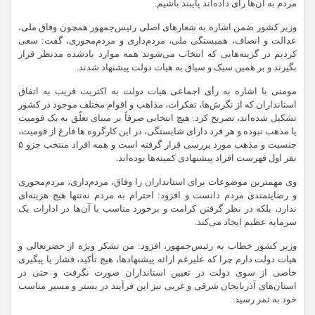
مردم به آن‌ها رای داده‌اند پایبند باشیم.
وزیر کشور ضمن اشاره به شعارهای اصلی رئیس‌جمهور همچون وفاق ملی،
عدالت و انصاف، همبستگی ملی، مردم‌داری و مردم‌محوری، گفت: سعی
کردیم در گزینه‌هایی که انتخاب می‌شوند همه موارد یادشده مدنظر قرار
بگیرند و بر همین سبک و سیاق به هیات دولت پیشنهاد شدند.
مومنی با اشاره به رأی اجماعی هیات دولت به اکثریت قریب به اتفاق
استانداران که از نگرش‌ها، تفکرات، مذاهب و اقوام مختلف موجود در کشور
تشکیل شده‌اند، تصریح کرد: هیچ انتخابی صرفاً بر مبنای تعلّق به یک قومیت
یا مذهب نبوده و هر فرد دارای شایستگی، در این کارگروه ها فارغ از قومیت،
جنسیت و مذهب مورد بررسی قرار گرفته است و همه افراد منتخب جزو ۵
نفر اول فهرست افراد پیشنهادی کمیته‌ها بوده‌اند.
وی مهمترین موضوعات برای استانداران را وفاق، مردم‌داری، مردم‌محوری
و رضایتمندی مردم دانست و افزود: احترام به مردم نه‌تنها هیچ هزینه‌ای
ندارد، بلکه در نظر گرفتن کرامت و برخورد مناسب با آن‌ها در ادارات یک
سرمایه عظیم ایجاد می‌کند.
وزیر کشور خطاب به رئیس‌جمهور، افزود: من تشکر ویژه از حضرتعالی و
هیات دولت دارم چرا که علیرغم ارائه پیشنهادها، هیچ تأکید، فشار یا پیگیری
خاصی از سوی دولت در تعیین استانداران صورت نگرفت و حتی در
استان‌های آذربایجان شرقی و غربی نیز این فرآیند در بستر و مسیر مناسب
خود به ثمر رسید.