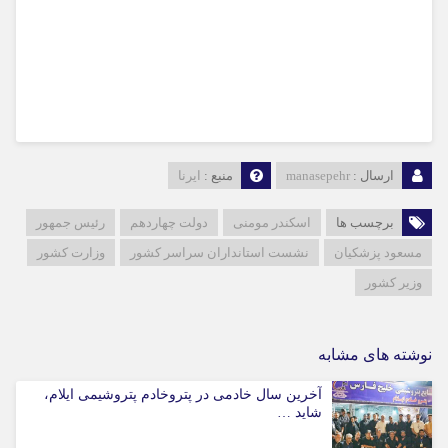
ارسال :
manasepehr
منبع :
ایرنا
برچسب ها
اسکندر مومنی
دولت چهاردهم
رئیس جمهور
مسعود پزشکیان
نشست استانداران سراسر کشور
وزارت کشور
وزیر کشور
نوشته های مشابه
آخرین سال خادمی در پتروخادم پتروشیمی ایلام،
شاید …