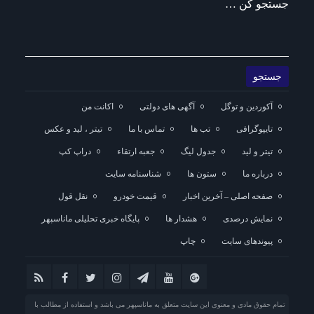
جستجو کن …
آکوردین و توگل
آگهی های دولتی
اکانت من
تایپوگرافی
تب ها
تماس با ما
تیتر ، لید و عکس
تیتر و لید
جدول لیگ
جعبه ارتقاء
دراپ کپ
درباره ما
ستون ها
شناسنامه سایت
صفحه اصلی – آخرین اخبار
قیمت خودرو
نقل قول
نمایش درصدی
هشدار ها
پایگاه خبری تحلیلی ماناسپهر
پیوندهای سایت
چاپ
تمام حقوق مادی و معنوی این سایت متعلق به ماناسپهر می باشد و استفاده از مطالب با