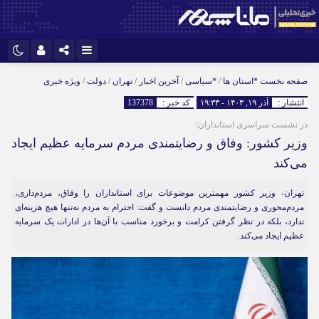
نام کاربری یا نشانی ایمیل
اینستاگرام
تلگرام
صفحه نخست
*استان ها
/
*سیاسی
/
آخرین اخبار
/
تهران
/
دولت
/
ویژه خبری
انتشار :
آذر ۱۹, ۱۴۰۳ - ۱۹:۳۳
کد خبر :
137378
سروش
ایتا
در نشست سراسری استانداران؛
رمز عبور
آپارات
وزیر کشور: وفاق و رضایتمندی مردم سرمایه عظیم ایجاد
می‌کند
مرا به خاطر بسپار
تهران- وزیر کشور مهمترین موضوعات برای استانداران را وفاق، مردم‌داری،
مردم‌محوری و رضایتمندی مردم دانست و گفت: احترام به مردم نه‌تنها هیچ هزینه‌ای
ندارد، بلکه در نظر گرفتن کرامت و برخورد مناسب با آن‌ها در ادارات یک سرمایه
عظیم ایجاد می‌کند.