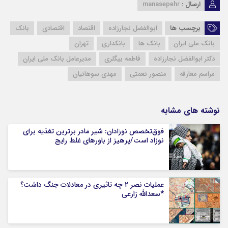
ارسال :
manasepehr
برچسب ها
ابوالفضل نجارزاده
اقتصاد
اقتصادی
بانک
بانک ملی ایران
بانک ها
بانکداری
تهران
دکتر ابوالفضل نجارزاده
فاطمه بیگلری
مدیرعامل بانک ملی ایران
مراسم معارفه
منصور نعمتی
مهدی سوهانیان
نوشته های مشابه
فوق‌تخصص نوزادان: شیر مادر برترین تغذیه برای
نوزاد است/پرهیز از باورهای غلط رایج
عملیات نصر ۲ چه تاثیری در معادلات جنگ داشت؟
*سعدالله زارعی