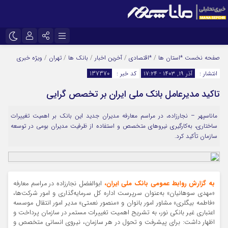
نام کاربری یا نشانی ایمیل
اینستاگرام
تلگرام
صفحه نخست
*استان ها
/
*اقتصادی
/
آخرین اخبار
/
بانک ها
/
تهران
/
ویژه خبری
انتشار :
آذر ۱۹, ۱۴۰۳ - ۱۷:۲۴
کد خبر :
137370
سروش
ایتا
تاکید مدیرعامل بانک ملی ایران بر تخصص گرایی
رمز عبور
آپارات
ماناسپهر – نجارزاده، در مراسم معارفه مدیران جدید این بانک بر اهمیت تغییرات
ساختاری، به‌کارگیری نیروهای متخصص و استفاده از ظرفیت مدیران بومی در توسعه
مرا به خاطر بسپار
سازمان تأکید کرد.
به گزارش روابط عمومی بانک ملی ایران،
ابوالفضل نجارزاده در مراسم معارفه
«مهدی سوهانیان» به‌عنوان سرپرست اداره کل سرمایه‌گذاری و امور شرکت‌ها،
«فاطمه بیگلری» مشاور امور بانوان و «منصور نعمتی» مدیر امور انتقال موسسه
اعتباری غیر بانکی نور، به تشریح اهمیت تغییرات مستمر در سازمان پرداخت و
اظهار داشت: برای پیشرفت و تحول در هر سازمان، نیروی انسانی متخصص و