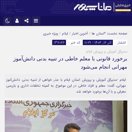
نام کاربری یا نشانی ایمیل
اینستاگرام
تلگرام
صفحه نخست
*استان ها
/
آخرین اخبار
/
ایلام
/
ویژه خبری
انتشار :
آذر ۱۶, ۱۴۰۳ - ۱۱:۲۹
کد خبر :
137076
سروش
ایتا
مدیرکل آموزش و پرورش ایلام:
رمز عبور
آپارات
برخورد قانونی با معلم خاطی در تنبیه بدنی دانش‌آموز
مهرانی انجام می‌شود
مرا به خاطر بسپار
ایلام -مدیرکل آموزش و پرورش استان ایلام با عذر خواهی از تنبیه بدنی دانش‌آموز
مهرانی، گفت: معلم و افراد خاطی در این موضوع به کمیته تخلفات اداری و بازرسی
معرفی و با آن‌ها برخورد خواهد شد.