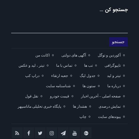
جستجو کن …
آکوردین و توگل
آگهی های دولتی
اکانت من
تایپوگرافی
تب ها
تماس با ما
تیتر ، لید و عکس
تیتر و لید
جدول لیگ
جعبه ارتقاء
دراپ کپ
درباره ما
ستون ها
شناسنامه سایت
صفحه اصلی – آخرین اخبار
قیمت خودرو
نقل قول
نمایش درصدی
هشدار ها
پایگاه خبری تحلیلی ماناسپهر
پیوندهای سایت
چاپ