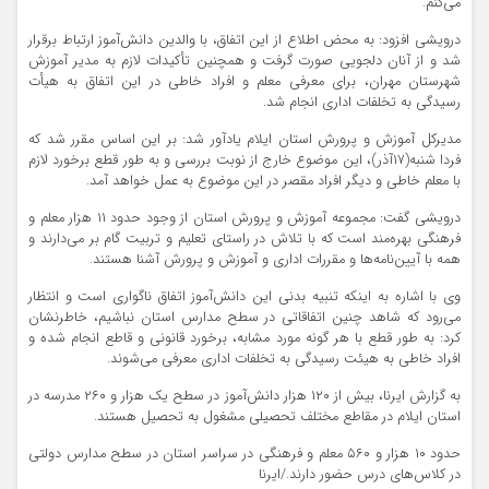
می‌کنم.
درویشی افزود: به محض اطلاع از این اتفاق، با والدین دانش‌آموز ارتباط برقرار
شد و از آنان دلجویی صورت گرفت و همچنین تأکیدات لازم به مدیر آموزش
شهرستان مهران، برای معرفی معلم و افراد خاطی در این اتفاق به هیأت
رسیدگی به تخلفات اداری انجام شد.
مدیرکل آموزش و پرورش استان ایلام یادآور شد: بر این اساس مقرر شد که
فردا شنبه(۱۷آذر)، این موضوع خارج از نوبت بررسی و به طور قطع برخورد لازم
با معلم خاطی و دیگر افراد مقصر در این موضوع به عمل خواهد آمد.
درویشی گفت: مجموعه آموزش و پرورش استان از وجود حدود ۱۱ هزار معلم و
فرهنگی بهره‌مند است که با تلاش در راستای تعلیم و تربیت گام بر می‌دارند و
همه با آیین‌نامه‌ها و مقررات اداری و آموزش و پرورش آشنا هستند.
وی با اشاره به اینکه تنبیه بدنی این دانش‌آموز اتفاق ناگواری است و انتظار
می‌رود که شاهد چنین اتفاقاتی در سطح مدارس استان نباشیم، خاطرنشان
کرد: به طور قطع با هر گونه مورد مشابه، برخورد قانونی و قاطع انجام شده و
افراد خاطی به هیئت رسیدگی به تخلفات اداری معرفی می‌شوند.
به گزارش ایرنا، بیش از ۱۲۰ هزار دانش‌آموز در سطح یک هزار و ۲۶۰ مدرسه در
استان ایلام در مقاطع مختلف تحصیلی مشغول به تحصیل هستند.
حدود ۱۰ هزار و ۵۶۰ معلم و فرهنگی در سراسر استان در سطح مدارس دولتی
در کلاس‌های درس حضور دارند./ایرنا