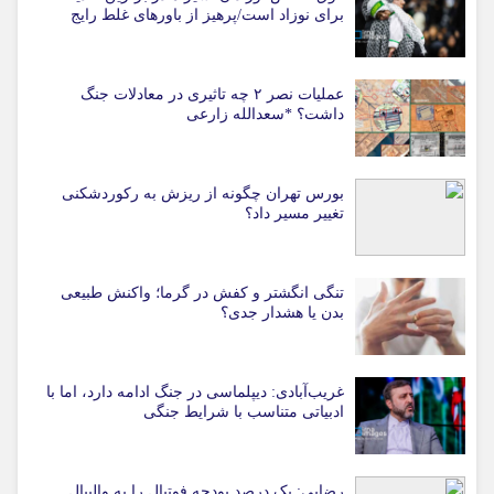
برای نوزاد است/پرهیز از باورهای غلط رایج
عملیات نصر ۲ چه تاثیری در معادلات جنگ
داشت؟ *سعدالله زارعی
بورس تهران چگونه از ریزش به رکوردشکنی
تغییر مسیر داد؟
تنگی انگشتر و کفش در گرما؛ واکنش طبیعی
بدن یا هشدار جدی؟
غریب‌آبادی: دیپلماسی در جنگ ادامه دارد، اما با
ادبیاتی متناسب با شرایط جنگی
رضایی: یک درصد بودجه فوتبال را به والیبال