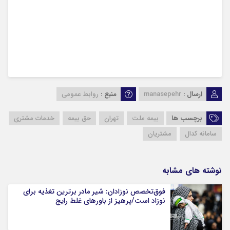
ارسال :
manasepehr
منبع :
روابط عمومی
برچسب ها
بیمه ملت
تهران
حق بیمه
خدمات مشتری
سامانه کدال
مشتریان
نوشته های مشابه
فوق‌تخصص نوزادان: شیر مادر برترین تغذیه برای
نوزاد است/پرهیز از باورهای غلط رایج