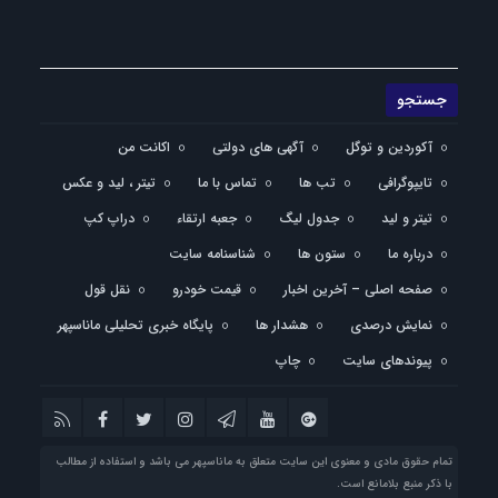
آکوردین و توگل
آگهی های دولتی
اکانت من
تایپوگرافی
تب ها
تماس با ما
تیتر ، لید و عکس
تیتر و لید
جدول لیگ
جعبه ارتقاء
دراپ کپ
درباره ما
ستون ها
شناسنامه سایت
صفحه اصلی – آخرین اخبار
قیمت خودرو
نقل قول
نمایش درصدی
هشدار ها
پایگاه خبری تحلیلی ماناسپهر
پیوندهای سایت
چاپ
تمام حقوق مادی و معنوی این سایت متعلق به ماناسپهر می باشد و استفاده از مطالب
با ذکر منبع بلامانع است.