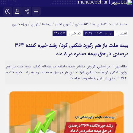
نام کاربری یا نشانی ایمیل
اینستاگرام
تلگرام
صفحه نخست
*استان ها
/
*اقتصادی
/
آخرین اخبار
/
بیمه‌ها
/
تهران
/
ویژه خبری
انتشار :
آذر ۱۰, ۱۴۰۳ - ۲۰:۲۱
کد خبر :
136667
سروش
ایتا
بیمه ملت باز هم رکورد شکنی کرد/ رشد خیره کننده 364
رمز عبور
آپارات
درصدی در حق بیمه صادره در 8 ماه
ماناسپهر – بر اساس گزارش منتشر شده ماهانه در سامانه کدال، بیمه ملت باز هم
مرا به خاطر بسپار
رکورد شکنی کرده است! این شرکت این بار در حق بیمه صادره به رشد خیره کننده
364 درصدی در طول 8 ماه رسیده است.