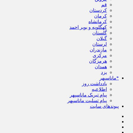
قم
کردستان
کرمان
کرمانشاه
کهگلویه و بویر احمد
گلستان
گیلان
لرستان
مازندران
مرکزی
هرمزگان
همدان
یزد
*ماناسپهر
یادداشت روز
اطلاعیه
پیام تبریک ماناسپهر
پیام تسلیت ماناسپهر
پیوندهای سایت