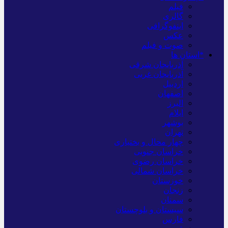
فیلم
گالری
اینفوگرافی
عکس
صوت و فیلم
*استان ها
آذربایجان شرقی
آذربایجان غربی
اردبیل
اصفهان
البرز
ایلام
بوشهر
تهران
چهار محال و بختیاری
خراسان جنوبی
خراسان رضوی
خراسان شمالی
خوزستان
زنجان
سمنان
سیستان و بلوچستان
فارس