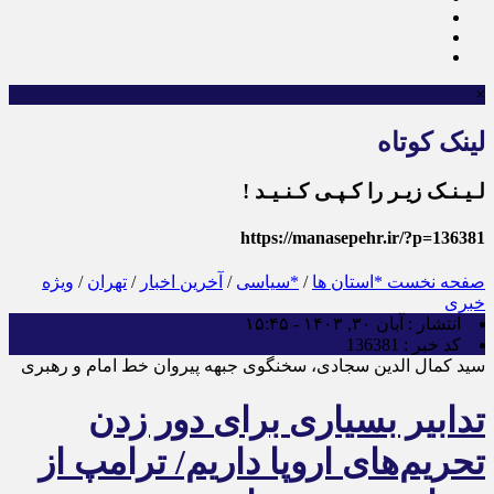
×
لینک کوتاه
لـیـنـک زیـر را کـپـی کـنـیـد !
https://manasepehr.ir/?p=136381
صفحه نخست
*استان ها
/
*سیاسی
/
آخرین اخبار
/
تهران
/
ویژه
خبری
انتشار :
آبان ۳۰, ۱۴۰۳ - ۱۵:۴۵
کد خبر :
136381
سید کمال الدین سجادی، سخنگوی جبهه پیروان خط امام و رهبری
تدابیر بسیاری برای دور زدن
تحریم‌های اروپا داریم/ ترامپ از