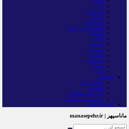
قزوین
قم
کردستان
کرمان
کرمانشاه
کهگلویه و بویر احمد
گلستان
گیلان
لرستان
مازندران
مرکزی
هرمزگان
همدان
یزد
*ماناسپهر
یادداشت روز
اطلاعیه
پیام تبریک ماناسپهر
پیام تسلیت ماناسپهر
پیوندهای سایت
ماناسپهر | manasepehr.ir