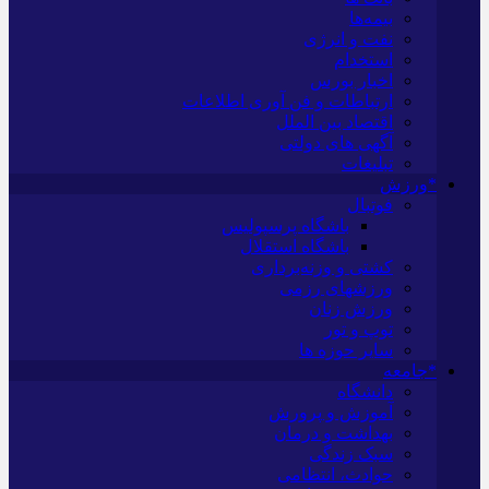
بیمه‌ها
نفت و انرژی
استخدام
اخبار بورس
ارتباطات و فن آوری اطلاعات
اقتصاد بین الملل
آگهی های دولتی
تبلیغات
*ورزش
فوتبال
باشگاه پرسپولیس
باشگاه استقلال
کشتی و وزنه‌برداری
ورزشهای رزمی
ورزش زنان
توپ و تور
سایر حوزه ها
*جامعه
دانشگاه
آموزش و پرورش
بهداشت و درمان
سبک زندگی
حوادث، انتظامی