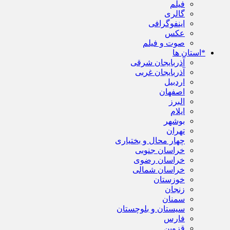
فیلم
گالری
اینفوگرافی
عکس
صوت و فیلم
*استان ها
آذربایجان شرقی
آذربایجان غربی
اردبیل
اصفهان
البرز
ایلام
بوشهر
تهران
چهار محال و بختیاری
خراسان جنوبی
خراسان رضوی
خراسان شمالی
خوزستان
زنجان
سمنان
سیستان و بلوچستان
فارس
قزوین