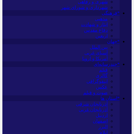
شهری و رفاهی
شهرداری و شورای شهر
*فرهنگی
مذهبی
ایثار و شهادت
دفاع مقدس
اربعین
*جهان
بین الملل
آسیای غربی
آمریکا و اروپا
*چندرسانه‌ای
فیلم
گالری
اینفوگرافی
عکس
صوت و فیلم
*استان ها
آذربایجان شرقی
آذربایجان غربی
اردبیل
اصفهان
البرز
ایلام