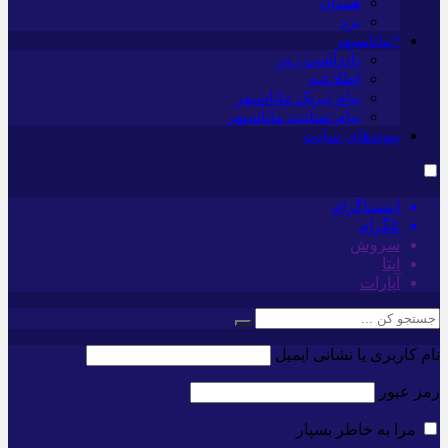
همدان
یزد
*ماناسپهر
یادداشت روز
اطلاعیه
پیام تبریک ماناسپهر
پیام تسلیت ماناسپهر
پیوندهای سایت
اینستاگرام
تلگرام
سروش
ایتا
آپارات
نام کاربری یا نشانی ایمیل
رمز عبور
مرا به خاطر بسپار