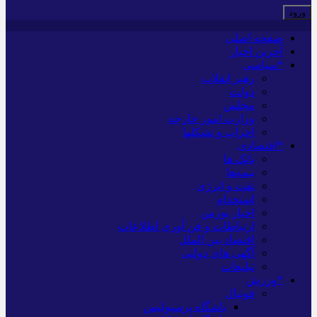
صفحه اصلی
آخرین اخبار
*سیاسی
رهبر انقلاب
دولت
مجلس
وزارت امور خارجه
احزاب و تشکلها
*اقتصادی
بانک ها
بیمه‌ها
نفت و انرژی
استخدام
اخبار بورس
ارتباطات و فن آوری اطلاعات
اقتصاد بین الملل
آگهی های دولتی
تبلیغات
*ورزش
فوتبال
باشگاه پرسپولیس