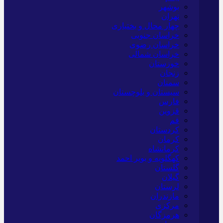
بوشهر
تهران
چهار محال و بختیاری
خراسان جنوبی
خراسان رضوی
خراسان شمالی
خوزستان
زنجان
سمنان
سیستان و بلوچستان
فارس
قزوین
قم
کردستان
کرمان
کرمانشاه
کهگلویه و بویر احمد
گلستان
گیلان
لرستان
مازندران
مرکزی
هرمزگان