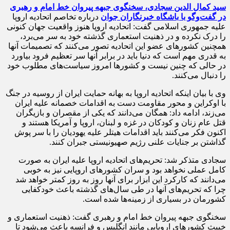
سید کمال الدین سجادی، سخنگوی جبهه پیروان خط امام و رهبری
در گفت‌وگو با باشگاه خبرنگاران جوان
درباره تخاصم اتحادیه اروپا
علیه جمهوری اسلامی گفت: اتحادیه اروپا هنوز واقعیت جهان کنونی
را درک نکرده و در ذهنیت استعماری گذشته خود به سر می‌برد،
همچنین کشورهای عضو این اتحادیه تصور می‌کنند که تصمیمات آنها
به قدری مهم است که دنیا باید در برابر آنها سر تعظیم فرود بیاورد
در حالی که چنین نیست و کشورها امروز سیاست‌های مطلوب خود
را دنبال می‌کنند.
وی با بیان اینکه اتحادیه اروپا به بهانه حمایت ایران از روسیه در جنگ
با اوکراین و‌ محور مقاومت دست به اقدامات خصمانه علیه ایران
می‌زند، ادامه داد: همگان می‌دانند که یکی از مقصران و بازیگران
قتل عام زنان و کودکان در غزه و لبنان، اروپا و آمریکا هستند و
اکنون فکر می‌کنند باید اقدامات هیتلر علیه یهودیان را با سر پوش
گذاشتن بر جنایات علنی رژیم صهیونیستی جبران کنند.
سجادی متذکر شد: تحریم‌های اتحادیه اروپا علیه ایران به صورت
کامل عملی نخواهد بود و سران کشورهای اروپایی نیز به خوبی
می‌دانند که کارکرد این ابزار برای آنها روز به روز کمتر خواهد شد
چرا که تحریم‌های آنها در طی سال‌های گذشته باعث خودکفایی
کشورمان در بسیاری از زمینه‌ها شده است.
سخنگوی جبهه پیروان خط امام و رهبری گفت: ذهنیت استعماری و
خبیث کشورهای اروپایی مانند انگلیس و فرانسه باعث می‌شود تا