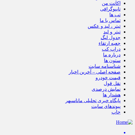
اکانت من
تایپوگرافی
تب ها
تماس با ما
تیتر ، لید و عکس
تیتر و لید
جدول لیگ
جعبه ارتقاء
دراپ کپ
درباره ما
ستون ها
شناسنامه سایت
صفحه اصلی – آخرین اخبار
قیمت خودرو
نقل قول
نمایش درصدی
هشدار ها
پایگاه خبری تحلیلی ماناسپهر
پیوندهای سایت
چاپ