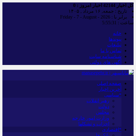
کل اخبار
42144
اخبار امروز :
0
تاریخ : جمعه, ۱۶ مرداد , ۱۴۰۵
برابر با : Friday - 7 - August - 2026
ساعت :
5:55:32
خانه
پیوندها
تبلیغات
تماس با ما
شناسنامه سایت
آگهی های دولتی
صفحه اصلی
آخرین اخبار
*سیاسی
رهبر انقلاب
دولت
مجلس
وزارت امور خارجه
احزاب و تشکلها
*اقتصادی
بانک ها