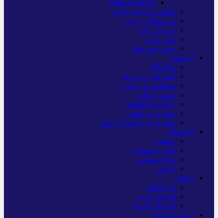
باشگاه استقلال
کشتی و وزنه‌برداری
ورزشهای رزمی
ورزش زنان
توپ و تور
سایر حوزه ها
*جامعه
دانشگاه
آموزش و پرورش
بهداشت و درمان
سبک زندگی
حوادث، انتظامی
شهری و رفاهی
شهرداری و شورای شهر
*فرهنگی
مذهبی
ایثار و شهادت
دفاع مقدس
اربعین
*جهان
بین الملل
آسیای غربی
آمریکا و اروپا
*چندرسانه‌ای