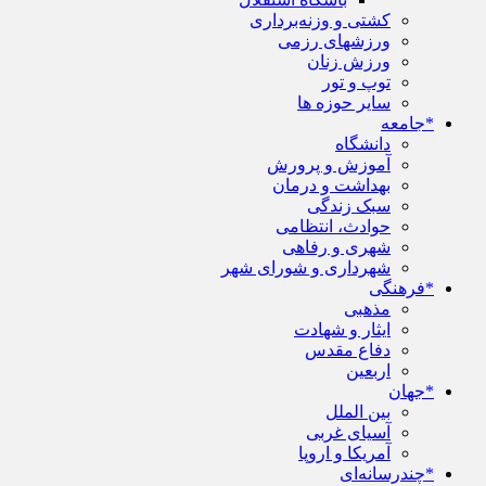
کشتی و وزنه‌برداری
ورزشهای رزمی
ورزش زنان
توپ و تور
سایر حوزه ها
*جامعه
دانشگاه
آموزش و پرورش
بهداشت و درمان
سبک زندگی
حوادث، انتظامی
شهری و رفاهی
شهرداری و شورای شهر
*فرهنگی
مذهبی
ایثار و شهادت
دفاع مقدس
اربعین
*جهان
بین الملل
آسیای غربی
آمریکا و اروپا
*چندرسانه‌ای