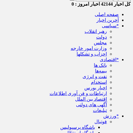
کل اخبار
42144
اخبار امروز :
0
صفحه اصلی
آخرین اخبار
*سیاسی
رهبر انقلاب
دولت
مجلس
وزارت امور خارجه
احزاب و تشکلها
*اقتصادی
بانک ها
بیمه‌ها
نفت و انرژی
استخدام
اخبار بورس
ارتباطات و فن آوری اطلاعات
اقتصاد بین الملل
آگهی های دولتی
تبلیغات
*ورزش
فوتبال
باشگاه پرسپولیس
باشگاه استقلال