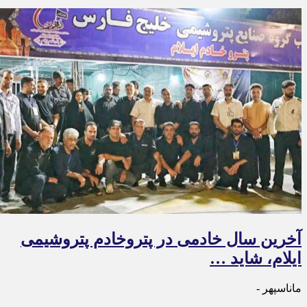
آخرین سال خادمی در پتروخادم پتروشیمی
ایلام، شاید …
ماناسپهر -