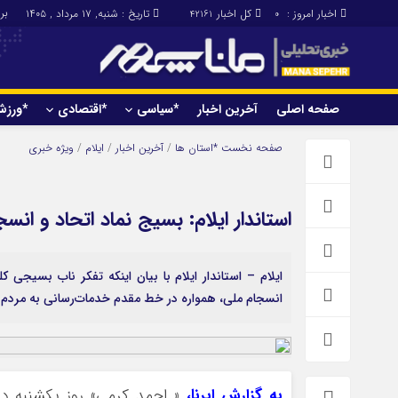
برابر با 
اخبار امروز :
کل اخبار
تاریخ : شنبه, ۱۷ مرداد , ۱۴۰۵
42161
0
صفحه اصلی
آخرین اخبار
*سیاسی
*اقتصادی
*ورز
صفحه اصلی
آخرین اخبار
صفحه نخست
*استان ها
/
آخرین اخبار
/
ایلام
/
ویژه خبری
استاندار ایلام: بسیج نماد اتحاد و ان
ایلام – استاندار ایلام با بیان اینکه تفکر ناب بسیج
انسجام ملی، همواره در خط مقدم خدمات‌رسانی به مردم قر
به گزارش ایرنا،
« احمد کرمی» روز یکشنبه در 