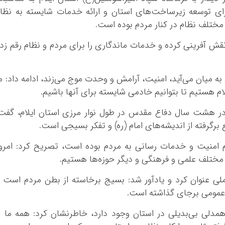
ای توسعه زیرساخت‌های استان و ارائه خدمات شایسته به نظا
 مختلف نظام در کنار مردم بوده است.
ش آفرینی کرده و خدمات ماندگاری را برای مردم و نظام رقم زد
یج به میان می‌آید، امنیت، آرامش و وحدت موج می‌زند، ادامه داد: م
م هستیم تا بتوانیم خادمی شایسته برای آنها باشیم.
در هشت سال دفاع مقدس در طول نوار مرزی استان ایلام، گفت
 برگرفته از اندیشه‌های امام (ره) و تفکر بسیجی است.
*چندرسانه‌ای
*استان ها
 امنیت و خدمات رسانی به مردم بوده است، تصریح کرد: امرو
فیلم
آذربایجان شرق
ختلف علمی و فرهنگی و دیگر حوزه‌ها هستیم.
گالری
آذربایجان غربی
اینفوگرافی
اردبیل
 ملی عنوان کرد و یادآور شد: بسیج برخاسته از بطن مردم است 
عکس
اصفهان
 عمومی برجای گذاشته است.
صوت و فیلم
البرز
 همدلی بی‌بدیلی در استان وجود دارد، خاطرنشان کرد: همه ما ا
ایلام