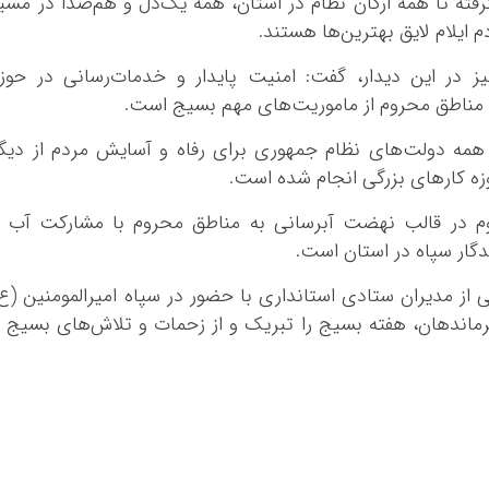
 گرفته تا همه ارکان نظام در استان، همه یک‌دل و هم‌صدا در مسی
بوشهر
 ایلام لایق بهترین‌ها هستند.
تهران
نیز در این دیدار، گفت: امنیت پایدار و خدمات‌رسانی در حوز
چهار محال و بخ
مناطق محروم از ماموریت‌های مهم بسیج است.
خراسان جنوبی
خراسان رضوی
مه دولت‌های نظام جمهوری برای رفاه و آسایش مردم از دیگ
ه کارهای بزرگی انجام شده است.
خراسان شمالی
خوزستان
وم در قالب نهضت آبرسانی به مناطق محروم با مشارکت آب و
زنجان
گار سپاه در استان است.
سمنان
عی از مدیران ستادی استانداری با حضور در سپاه امیرالمومنین (ع
سیستان و بلو
رماندهان، هفته بسیج را تبریک و از زحمات و تلاش‌های بسیج 
فارس
قزوین
قم
کردستان
کرمان