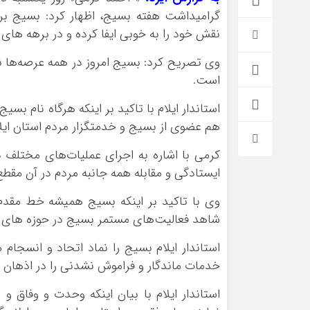
گرامیداشت هفته بسیج، اظهار کرد: بسیج بر
نقش خود را به خوبی ایفا کرده و در برهه های
وی تصریح کرد: بسیج امروز در همه عرصه‌ها نق
است.
استاندار ایلام با تاکید بر اینکه هرگاه نام بس
هم عضوی از بسیج و خدمتگزار مردم استان ایلا
کرمی با اشاره به اجرای عملیات‌های مختلف 
ایستادگی و مقابله همه جانبه مردم در آن مقطع
*فرهنگی
*جهان
وی با تاکید بر اینکه بسیج همیشه خط مقدم
مذهبی
بین الملل
شاهد فعالیت‌های مستمر بسیج در حوزه های م
ایثار و شهادت
آسیای غربی
دفاع مقدس
آمریکا و اروپا
استاندار ایلام بسیج را نماد اتحاد و انسجام
اربعین
خدمات ماندگار و فراموش نشدنی را در اذهان
استاندار ایلام با بیان اینکه وحدت و وفاق و