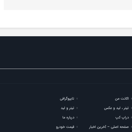
اکانت من
تایپوگرافی
تیتر ، لید و عکس
تیتر و لید
دراپ کپ
درباره ما
صفحه اصلی – آخرین اخبار
قیمت خودرو