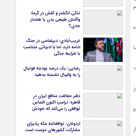
م
دانشگاه
تنگی انگشتر و کفش در گرما؛
آموزش و پرورش
واکنش طبیعی بدن یا هشدار
جدی؟
ه
بهداشت و درمان
سبک زندگی
غریب‌آبادی: دیپلماسی در جنگ
حوادث، انتظامی
ا
ادامه دارد، اما با ادبیاتی متناسب
با شرایط جنگی
شهری و رفاهی
شهرداری و شورای شهر
:
رضایی: یک درصد بودجه فوتبال
را به والیبال نشسته بدهید
*ماناسپهر
ز
ی
یادداشت روز
دفتر حفاظت منافع ایران در
اطلاعیه
قاهره: ترامپ اکنون التماس
پیام تبریک ماناسپهر
و
توافقی را می‌کند که خودش
پیام تسلیت ماناسپهر
ویران کرد
اردوغان: توافقنامه مکه پذیرای
ز
پیوندهای سایت
مشارکت کشورهای دوست است