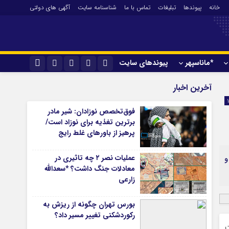
خانه
پیوندها
تبلیغات
تماس با ما
شناسنامه سایت
آگهی های دولتی
*ماناسپهر
پیوندهای سایت
*ورزش
نام کاربری یا نشانی ایمیل
اینستاگرام
آخرین اخبار
فوتبال
تلگرام
فوق‌تخصص نوزادان: شیر مادر
باشگاه پرسپولیس
برترین تغذیه برای نوزاد است/
رمز عبور
سروش
باشگاه استقلال
پرهیز از باورهای غلط رایج
کشتی و وزنه‌برداری
ایتا
عملیات نصر ۲ چه تاثیری در
و
ورزشهای رزمی
مرا به خاطر بسپار
آپارات
معادلات جنگ داشت؟ *سعدالله
آوری اطلاعات
ورزش زنان
زارعی
ل
توپ و تور
ی
سایر حوزه ها
بورس تهران چگونه از ریزش به
رکوردشکنی تغییر مسیر داد؟
ت
*جامعه