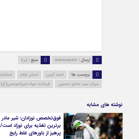
ارسال :
manasepehr
منبع :
ایرنا
برچسب ها
احمد کرمی
استان ایلام
استاندار 
سردار سید صادق حسینی
فرمانده سپاه امیرالمومنین(ع)
نوشته های مشابه
فوق‌تخصص نوزادان: شیر مادر
برترین تغذیه برای نوزاد است/
پرهیز از باورهای غلط رایج