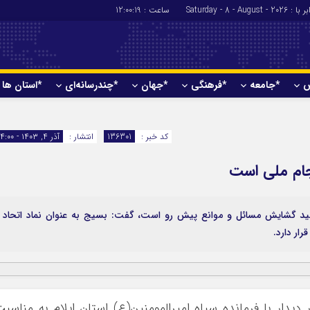
: Saturday - 8 - August - 2026
ساعت :
12:00:20
ش
*جامعه
*فرهنگی
*جهان
*چندرسانه‌ای
*استان ها
*سیاسی
*اقتصادی
رهبر انقلاب
بانک ها
کد خبر :
136301
انتشار :
آذر ۴, ۱۴۰۳ - ۱۴:۰۰
دولت
بیمه‌ها
سجام ملی است
مجلس
نفت و انرژی
وزارت امور خارجه
استخدام
احزاب و تشکلها
اخبار بورس
ی کلید گشایش مسائل و موانع پیش رو است، گفت: بسیج به عنوان نماد اتحاد 
ار دارد.
ارتباطات و فن 
اقتصاد بین المل
آگهی های دولت
تبلیغات
دیدار با فرمانده سپاه امیرالمومنین(ع) استان ایلام به مناسب