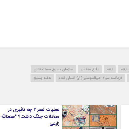
کرمانشاه
کهگلویه و بویر 
گلستان
گیلان
لرستان
مازندران
مرکزی
هرمزگان
همدان
ایلام
ایلام
دفاع مقدس
سازمان بسیج مستضعفان
یزد
فرمانده سپاه امیرالمومنین(ع) استان ایلام
هفته بسیج
عملیات نصر ۲ چه تاثیری در
معادلات جنگ داشت؟ *سعدالله
زارعی