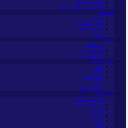
شهری و رفاهی
شهرداری و شورای شهر
*فرهنگی
مذهبی
ایثار و شهادت
دفاع مقدس
اربعین
*جهان
بین الملل
آسیای غربی
آمریکا و اروپا
*چندرسانه‌ای
فیلم
گالری
اینفوگرافی
عکس
صوت و فیلم
*استان ها
آذربایجان شرقی
آذربایجان غربی
اردبیل
اصفهان
البرز
ایلام