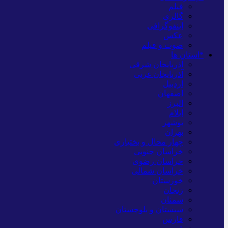
فیلم
گالری
اینفوگرافی
عکس
صوت و فیلم
*استان ها
آذربایجان شرقی
آذربایجان غربی
اردبیل
اصفهان
البرز
ایلام
بوشهر
تهران
چهار محال و بختیاری
خراسان جنوبی
خراسان رضوی
خراسان شمالی
خوزستان
زنجان
سمنان
سیستان و بلوچستان
فارس