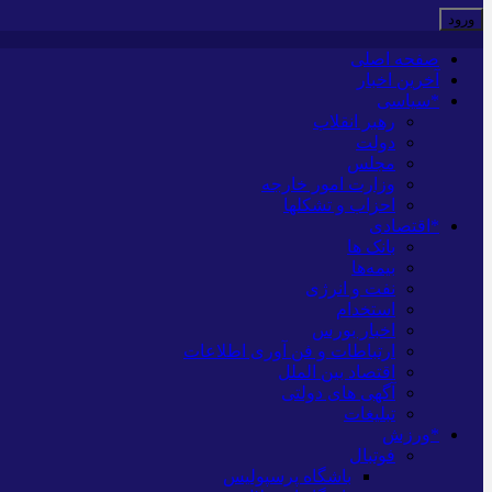
صفحه اصلی
آخرین اخبار
*سیاسی
رهبر انقلاب
دولت
مجلس
وزارت امور خارجه
احزاب و تشکلها
*اقتصادی
بانک ها
بیمه‌ها
نفت و انرژی
استخدام
اخبار بورس
ارتباطات و فن آوری اطلاعات
اقتصاد بین الملل
آگهی های دولتی
تبلیغات
*ورزش
فوتبال
باشگاه پرسپولیس