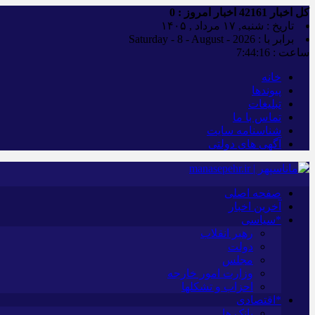
کل اخبار
42161
اخبار امروز :
0
تاریخ : شنبه, ۱۷ مرداد , ۱۴۰۵
برابر با : Saturday - 8 - August - 2026
ساعت :
7:44:17
خانه
پیوندها
تبلیغات
تماس با ما
شناسنامه سایت
آگهی های دولتی
صفحه اصلی
آخرین اخبار
*سیاسی
رهبر انقلاب
دولت
مجلس
وزارت امور خارجه
احزاب و تشکلها
*اقتصادی
بانک ها