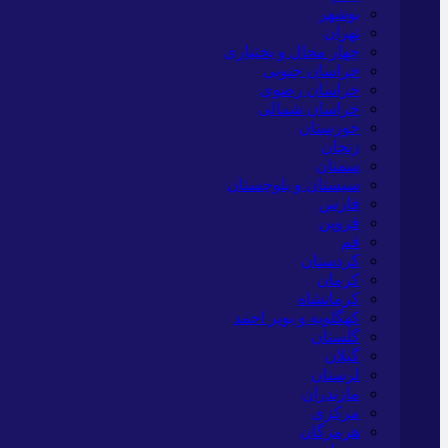
بوشهر
تهران
چهار محال و بختیاری
خراسان جنوبی
خراسان رضوی
خراسان شمالی
خوزستان
زنجان
سمنان
سیستان و بلوچستان
فارس
قزوین
قم
کردستان
کرمان
کرمانشاه
کهگلویه و بویر احمد
گلستان
گیلان
لرستان
مازندران
مرکزی
هرمزگان