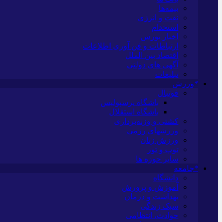
بیمه‌ها
نفت و انرژی
استخدام
اخبار بورس
ارتباطات و فن آوری اطلاعات
اقتصاد بین الملل
آگهی های دولتی
تبلیغات
*ورزش
فوتبال
باشگاه پرسپولیس
باشگاه استقلال
کشتی و وزنه‌برداری
ورزشهای رزمی
ورزش زنان
توپ و تور
سایر حوزه ها
*جامعه
دانشگاه
آموزش و پرورش
بهداشت و درمان
سبک زندگی
حوادث، انتظامی