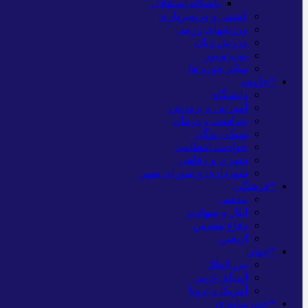
باشگاه استقلال
کشتی و وزنه‌برداری
ورزشهای رزمی
ورزش زنان
توپ و تور
سایر حوزه ها
*جامعه
دانشگاه
آموزش و پرورش
بهداشت و درمان
سبک زندگی
حوادث، انتظامی
شهری و رفاهی
شهرداری و شورای شهر
*فرهنگی
مذهبی
ایثار و شهادت
دفاع مقدس
اربعین
*جهان
بین الملل
آسیای غربی
آمریکا و اروپا
*چندرسانه‌ای