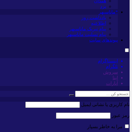
همدان
یزد
*ماناسپهر
یادداشت روز
اطلاعیه
پیام تبریک ماناسپهر
پیام تسلیت ماناسپهر
پیوندهای سایت
اینستاگرام
تلگرام
سروش
ایتا
آپارات
نام کاربری یا نشانی ایمیل
رمز عبور
مرا به خاطر بسپار