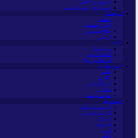
شهری و رفاهی
شهرداری و شورای شهر
*فرهنگی
مذهبی
ایثار و شهادت
دفاع مقدس
اربعین
*جهان
بین الملل
آسیای غربی
آمریکا و اروپا
*چندرسانه‌ای
فیلم
گالری
اینفوگرافی
عکس
صوت و فیلم
*استان ها
آذربایجان شرقی
آذربایجان غربی
اردبیل
اصفهان
البرز
ایلام