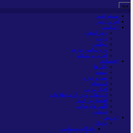
صفحه اصلی
آخرین اخبار
*سیاسی
رهبر انقلاب
دولت
مجلس
وزارت امور خارجه
احزاب و تشکلها
*اقتصادی
بانک ها
بیمه‌ها
نفت و انرژی
استخدام
اخبار بورس
ارتباطات و فن آوری اطلاعات
اقتصاد بین الملل
آگهی های دولتی
تبلیغات
*ورزش
فوتبال
باشگاه پرسپولیس