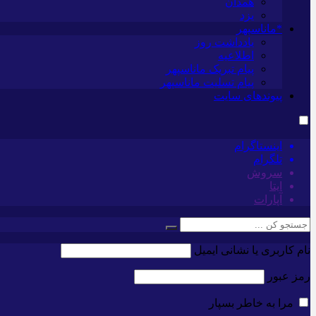
همدان
یزد
*ماناسپهر
یادداشت روز
اطلاعیه
پیام تبریک ماناسپهر
پیام تسلیت ماناسپهر
پیوندهای سایت
اینستاگرام
تلگرام
سروش
ایتا
آپارات
نام کاربری یا نشانی ایمیل
رمز عبور
مرا به خاطر بسپار