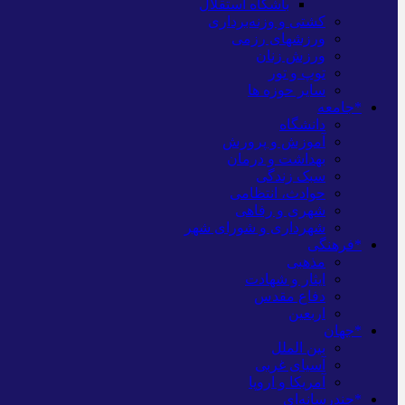
باشگاه استقلال
کشتی و وزنه‌برداری
ورزشهای رزمی
ورزش زنان
توپ و تور
سایر حوزه ها
*جامعه
دانشگاه
آموزش و پرورش
بهداشت و درمان
سبک زندگی
حوادث، انتظامی
شهری و رفاهی
شهرداری و شورای شهر
*فرهنگی
مذهبی
ایثار و شهادت
دفاع مقدس
اربعین
*جهان
بین الملل
آسیای غربی
آمریکا و اروپا
*چندرسانه‌ای