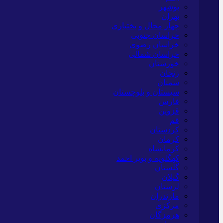
بوشهر
تهران
چهار محال و بختیاری
خراسان جنوبی
خراسان رضوی
خراسان شمالی
خوزستان
زنجان
سمنان
سیستان و بلوچستان
فارس
قزوین
قم
کردستان
کرمان
کرمانشاه
کهگلویه و بویر احمد
گلستان
گیلان
لرستان
مازندران
مرکزی
هرمزگان