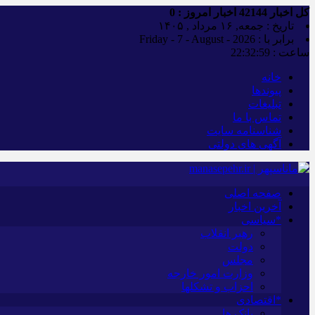
کل اخبار
42144
اخبار امروز :
0
تاریخ : جمعه, ۱۶ مرداد , ۱۴۰۵
برابر با : Friday - 7 - August - 2026
ساعت :
22:33:00
خانه
پیوندها
تبلیغات
تماس با ما
شناسنامه سایت
آگهی های دولتی
صفحه اصلی
آخرین اخبار
*سیاسی
رهبر انقلاب
دولت
مجلس
وزارت امور خارجه
احزاب و تشکلها
*اقتصادی
بانک ها