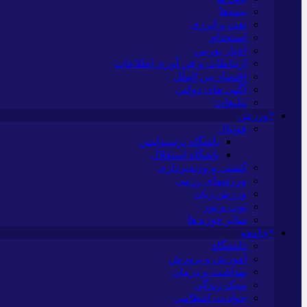
بیمه‌ها
نفت و انرژی
استخدام
اخبار بورس
ارتباطات و فن آوری اطلاعات
اقتصاد بین الملل
آگهی های دولتی
تبلیغات
*ورزش
فوتبال
باشگاه پرسپولیس
باشگاه استقلال
کشتی و وزنه‌برداری
ورزشهای رزمی
ورزش زنان
توپ و تور
سایر حوزه ها
*جامعه
دانشگاه
آموزش و پرورش
بهداشت و درمان
سبک زندگی
حوادث، انتظامی