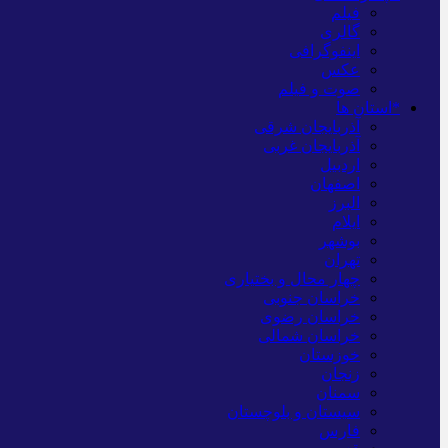
فیلم
گالری
اینفوگرافی
عکس
صوت و فیلم
*استان ها
آذربایجان شرقی
آذربایجان غربی
اردبیل
اصفهان
البرز
ایلام
بوشهر
تهران
چهار محال و بختیاری
خراسان جنوبی
خراسان رضوی
خراسان شمالی
خوزستان
زنجان
سمنان
سیستان و بلوچستان
فارس