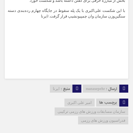
بخش از مبارزه حرفی برای گفتن داشته باشد و شکست خورد.
با این شکست علی‌اکبری با یک پله سقوط در جایگاه چهارم رده‌بندی دسته
سنگین‌وزن سازمان وان چمپیونشیپ‌ قرار گرفت./ایرنا
ارسال :
منبع :
manasepehr
ایرنا
برچسب ها
امیر علی اکبری
سازمان مسابقات ورزش های رزمی ترکیبی
فدراسیون ورزش های رزمی