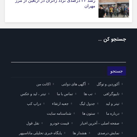
رشد ۲۴ درصدی تردد زائران در اربعین از مرز
مهران
جستجو کن …
آکوردین و توگل
آگهی های دولتی
اکانت من
تایپوگرافی
تب ها
تماس با ما
تیتر ، لید و عکس
تیتر و لید
جدول لیگ
جعبه ارتقاء
دراپ کپ
درباره ما
ستون ها
شناسنامه سایت
صفحه اصلی – آخرین اخبار
قیمت خودرو
نقل قول
نمایش درصدی
هشدار ها
پایگاه خبری تحلیلی ماناسپهر