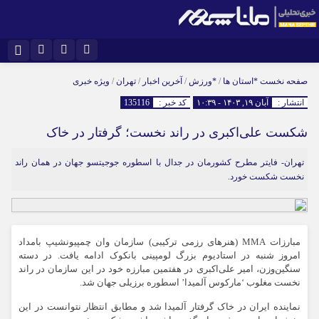
نام کاربری یا نشانی ایمیل
اینستاگرام
تلگرام
صفحه نخست
*استان ها
/
*ورزش
/
آخرین اخبار
/
تهران
/
ویژه خبری
انتشار :
آبان ۱۹, ۱۴۰۳ - ۱۰:۳۹
کد خبر :
135116
سروش
ایتا
شکست علی‌اکبری در راند نخست؛ گرفتار در خاک
رمز عبور
آپارات
تهران- فایتر مطرح کشورمان در جدال با اسطوره جوجیتسو جهان در همان‌ راند
نخست شکست خورد.
مرا به خاطر بسپار
مبارزات MMA (هنرهای رزمی ترکیبی) سازمان وان چمپیونشیپ‌ بامداد
امروز شنبه در استادیوم بزرگ لومپینی بانکوک ادامه یافت. در دسته
سنگین‌وزن، امیر علی‌اکبری در هفتمین مبارزه خود در این سازمان در راند
نخست مغلوب ‘مارکوس آلمیدا’ اسطوره برزیلی جهان شد.
نماینده ایران در خاک گرفتار آلمیدا شد و مطابق انتظار نتوانست در این