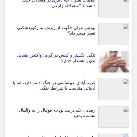
عملیات نصر ۲ چه تاثیری در معادلات جنگ
داشت؟ *سعدالله زارعی
بورس تهران چگونه از ریزش به رکوردشکنی
تغییر مسیر داد؟
تنگی انگشتر و کفش در گرما؛ واکنش طبیعی
بدن یا هشدار جدی؟
غریب‌آبادی: دیپلماسی در جنگ ادامه دارد، اما با
ادبیاتی متناسب با شرایط جنگی
رضایی: یک درصد بودجه فوتبال را به والیبال
نشسته بدهید