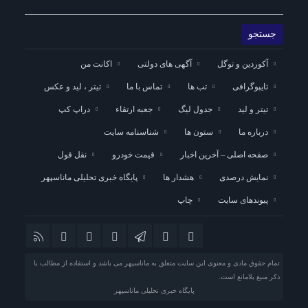
آکوردین و توگل
آگهی های دولتی
اکانت من
تایپوگرافی
تب ها
تماس با ما
تیتر ، لید و عکس
تیتر و لید
جدول لیگ
جعبه ارتقاء
دراپ کپ
درباره ما
ستون ها
شناسنامه سایت
صفحه اصلی – آخرین اخبار
قیمت خودرو
نقل قول
نمایش درصدی
هشدار ها
پایگاه خبری تحلیلی ماناسپهر
پیوندهای سایت
چاپ
تمام حقوق مادی و معنوی این سایت متعلق به ماناسپهر می باشد و استفاده از مطالب با
ذکر منبع بلامانع است.
پایگاه خبری تحلیلی ماناسپهر