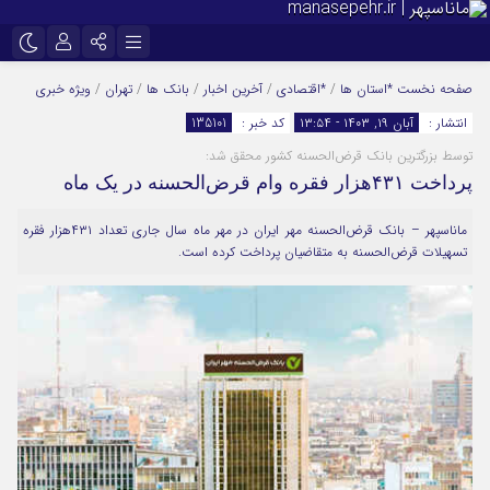
نام کاربری یا نشانی ایمیل
اینستاگرام
تلگرام
صفحه نخست
*استان ها
/
*اقتصادی
/
آخرین اخبار
/
بانک ها
/
تهران
/
ویژه خبری
انتشار :
آبان ۱۹, ۱۴۰۳ - ۱۳:۵۴
کد خبر :
135101
سروش
ایتا
توسط بزرگترین بانک قرض‌الحسنه کشور محقق شد:
رمز عبور
آپارات
پرداخت ۴۳۱هزار فقره وام قرض‌الحسنه در یک ماه
ماناسپهر – بانک قرض‌الحسنه مهر ایران در مهر ماه سال جاری تعداد ۴۳۱هزار فقره
تسهیلات قرض‌الحسنه به متقاضیان پرداخت کرده است.
مرا به خاطر بسپار