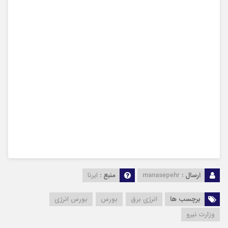
ارسال :
manasepehr
منبع :
ایرنا
برچسب ها
انرژی برق
بورس
بورس انرژی
وزارت نیرو