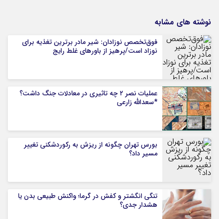
نوشته های مشابه
فوق‌تخصص نوزادان: شیر مادر برترین تغذیه برای
نوزاد است/پرهیز از باورهای غلط رایج
عملیات نصر ۲ چه تاثیری در معادلات جنگ داشت؟
*سعدالله زارعی
بورس تهران چگونه از ریزش به رکوردشکنی تغییر
مسیر داد؟
تنگی انگشتر و کفش در گرما؛ واکنش طبیعی بدن یا
هشدار جدی؟