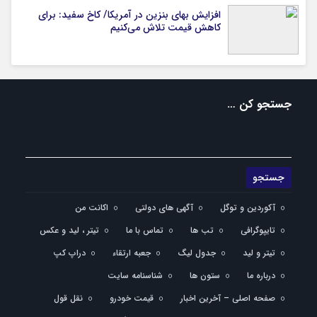
افزایش بهای بنزین در آمریکا/ کاخ سفید: برای
کاهش قیمت تلاش می‌کنیم
جستجو کن …
آکوردین و توگل
آگهی های دولتی
اکانت من
تایپوگرافی
تب ها
تماس با ما
تیتر ، لید و عکس
تیتر و لید
جدول لیگ
جعبه ارتقاء
دراپ کپ
درباره ما
ستون ها
شناسنامه سایت
صفحه اصلی – آخرین اخبار
قیمت خودرو
نقل قول