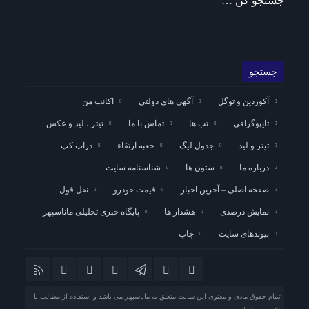
جستجو کن …
آکوردین و توگل
آگهی های دولتی
اکانت من
تایپوگرافی
تب ها
تماس با ما
تیتر ، لید و عکس
تیتر و لید
جدول لیگ
جعبه ارتقاء
دراپ کپ
درباره ما
ستون ها
شناسنامه سایت
صفحه اصلی – آخرین اخبار
قیمت خودرو
نقل قول
نمایش درصدی
هشدار ها
پایگاه خبری تحلیلی ماناسپهر
پیوندهای سایت
چاپ
تمام حقوق مادی و معنوی این سایت متعلق به ماناسپهر می باشد و استفاده از مطالب با