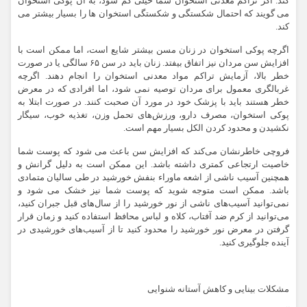
کند. اگر تراکم معدنی استخوان شما خیلی کم شود، به آن پوکی استخوان
می گویند که احتمال شکستگی و شکستگی استخوان ها را بسیار بیشتر می
کند.
اگرچه پوکی استخوان در زنان مسن بیشتر شایع است، اما ممکن است با
افزایش سن مردان نیز اتفاق بیفتد. زنان باید در سن ۶۵ سالگی یا در صورت
خطر بالا، آزمایش تراکم مواد معدنی استخوان را انجام دهند. اگرچه
غربالگری معمول برای مردان توصیه نمی شود، اما افرادی که در معرض
خطر هستند باید با پزشک خود در مورد آن صحبت کنند. در صورت ابتلا به
پوکی استخوان، مصرف دارو، ورزش‌های تحمل وزن، تغذیه خوب، سیگار
نکشیدن و محدود کردن الکل بسیار مهم است.
فروچی خاطرنشان می‌کند که افزایش سن باعث می شود که پوست شما
خاصیت ارتجاعی کمتری داشته باشد. این ممکن است به دلیل گرانش و
همچنین آسیب ناشی از اشعه ماوراء بنفش خورشید در طی سالیان متمادی
باشد. ممکن است متوجه شوید که پوست شما نیز خشک می شود و
نمی‌توانید آسیب‌های ناشی از نور خورشید را از سال‌های قبل جبران کنید،
می‌توانید از کرم ضد آفتاب، کلاه و لباس محافظ استفاده کنید و زمان قرار
گرفتن در معرض نور خورشید را محدود کنید تا از آسیب‌های خورشیدی در
آینده جلوگیری کنید.
مشکلات بینایی و کاهش آستانه شنوایی