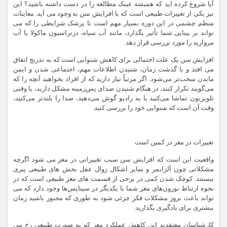
آیا شروع کرده اید که همیشه عینک مطالعه را در دست داشته باشید؟ این
نیز یکی از تغییرات طبیعی است که با افزایش سن به وجود می آید. معاینات
منظم چشمی در این دوره بسیار مهم است تا پزشک شرایطی را که می
تواند بر بینایی شما تأثیر بگذارد، مانند آب سیاه، دژنراسیون ماکولا یا آب
مروارید را مورد بررسی قرار دهد.
افزایش سن یک علت احتمالی برای کاهش شنوایی است که به تدریج اتفاق
می افتد و با گذشت زمان، شنیدن اطلاعات مهم، اجتماعی شدن و ایمن
ماندن سخت‌تر می‌شود. اگر مرتباً نیاز دارید که از افراد بخواهید آنچه را که
می‌گویند تکرار کنند، در هنگام شنیدن صدای پس‌زمینه مشکل دارید، یا وقتی
تلویزیون تماشا می‌کنید یا به رادیو گوش می‌دهید، صدا را بلندتر می‌کنید،
وقت آن است که شنوایی خود را بررسی کنید.
تغییرات در مغز در کمین است
واقعیت این است که افزایش سن سبب تغییراتی در مغز می شود اگرچه
مشکلاتی چون آلزایمر و سایر اشکال زوال عقل بخش های طبیعی پیری
نیستند. کوچک شدن کمی در برخی از قسمت های مغز طبیعی است که در
نحوه ارتباط نورون‌های مغز شما با یکدیگر در سیناپس‌ها وجود دارد که می
تواند باعث بروز مشکلات فکر جزئی شود به طوری که مجبور باشید زمان
بیشتری برای یادگیری بگذارید.
کارشناسان معتقدند این کاهش عملکرد مغز که به صورت طبیعی رخ می