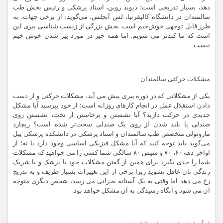
دهد، بسیار تدریجی است؛ دیوید روبن، استاد پزشکی و رئیس بخش طب
سالمندان در دانشگاه کالیفرنیا، لس آنجلس، می‌گوید: از برخی جهات، به
طرز قابل توجهی خوش‌خیم است. بخش بزرگی از زیست شناسی پیری این
است که ما کندتر می شویم. اما همه چیز در مورد پیر شدن خوش خیم
نیست.
مشکلات حرکتی سالمندان
یکی از مشکلاتی که در دوره پیری پیش می آید، مشکلات حرکتی و از دست
دادن استقلال عمل در انجام کارهای روزانه است؛ از خود بپرسید آیا مشکل
جدیدی در حرکت دارید؟ آیا نشستن و برخاستن از تخت، نشستن روی
صندلی یا بلند شدن از روی یک صندلی سخت‌تر شده است؟ ریچارد
ماروتولی متخصص طب سالمندان و استاد پزشکی در دانشکده پزشکی ییل
می‌گوید باید توجه کنید که آیا مشکل فیزیکی اساسی وجود دارد یا نه؛ از
اواخر دهه ۶۰، ۷۰ و سپس ۸۰ سالگی شما کسی را می خواهید که مشکلات
شما را جدی بگیرد برای همین از گفتن مشکلات خود با پزشک و یا شریک
زندگی تان غافل نشوید زیرا برخی از این تغییرات بسیار ظریف و به تدریج
رخ می دهد اما وقتی به یک آستانه بحرانی می رسد، شخص دیگری متوجه
آن می شود و آنگاه رسیدگی به آن مشکل خواهد بود.