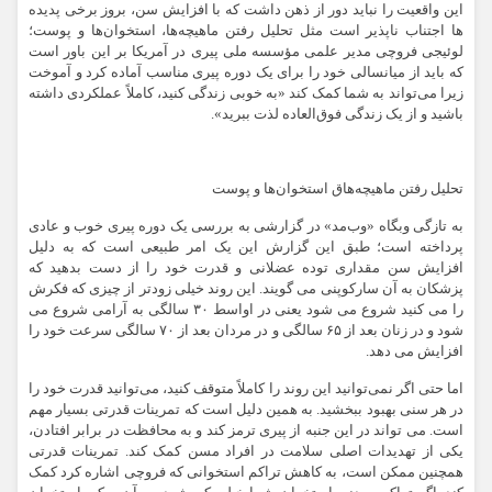
این واقعیت را نباید دور از ذهن داشت که با افزایش سن، بروز برخی پدیده
ها اجتناب ناپذیر است مثل تحلیل رفتن ماهیچه‌ها، استخوان‌ها و پوست؛
لوئیجی فروچی مدیر علمی مؤسسه ملی پیری در آمریکا بر این باور است
که باید از میانسالی خود را برای یک دوره پیری مناسب آماده کرد و آموخت
زیرا می‌تواند به شما کمک کند «به خوبی زندگی کنید، کاملاً عملکردی داشته
باشید و از یک زندگی فوق‌العاده لذت ببرید».
تحلیل رفتن ماهیچه‌هاق استخوان‌ها و پوست
به تازگی وبگاه «وب‌مد» در گزارشی به بررسی یک دوره پیری خوب و عادی
پرداخته است؛ طبق این گزارش این یک امر طبیعی است که به دلیل
افزایش سن مقداری توده عضلانی و قدرت خود را از دست بدهید که
پزشکان به آن سارکوپنی می گویند. این روند خیلی زودتر از چیزی که فکرش
را می کنید شروع می شود یعنی در اواسط ۳۰ سالگی به آرامی شروع می
شود و در زنان بعد از ۶۵ سالگی و در مردان بعد از ۷۰ سالگی سرعت خود را
افزایش می دهد.
اما حتی اگر نمی‌توانید این روند را کاملاً متوقف کنید، می‌توانید قدرت خود را
در هر سنی بهبود ببخشید. به همین دلیل است که تمرینات قدرتی بسیار مهم
است. می تواند در این جنبه از پیری ترمز کند و به محافظت در برابر افتادن،
یکی از تهدیدات اصلی سلامت در افراد مسن کمک کند. تمرینات قدرتی
همچنین ممکن است، به کاهش تراکم استخوانی که فروچی اشاره کرد کمک