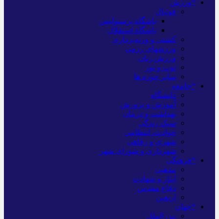
*ورزش
فوتبال
باشگاه پرسپولیس
باشگاه استقلال
کشتی و وزنه‌برداری
ورزشهای رزمی
ورزش زنان
توپ و تور
سایر حوزه ها
*جامعه
دانشگاه
آموزش و پرورش
بهداشت و درمان
سبک زندگی
حوادث، انتظامی
شهری و رفاهی
شهرداری و شورای شهر
*فرهنگی
مذهبی
ایثار و شهادت
دفاع مقدس
اربعین
*جهان
بین الملل