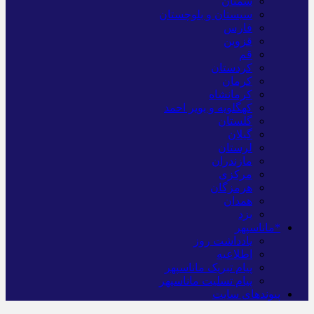
سمنان
سیستان و بلوچستان
فارس
قزوین
قم
کردستان
کرمان
کرمانشاه
کهگلویه و بویر احمد
گلستان
گیلان
لرستان
مازندران
مرکزی
هرمزگان
همدان
یزد
*ماناسپهر
یادداشت روز
اطلاعیه
پیام تبریک ماناسپهر
پیام تسلیت ماناسپهر
پیوندهای سایت