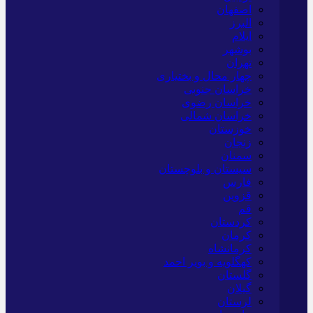
اصفهان
البرز
ایلام
بوشهر
تهران
چهار محال و بختیاری
خراسان جنوبی
خراسان رضوی
خراسان شمالی
خوزستان
زنجان
سمنان
سیستان و بلوچستان
فارس
قزوین
قم
کردستان
کرمان
کرمانشاه
کهگلویه و بویر احمد
گلستان
گیلان
لرستان