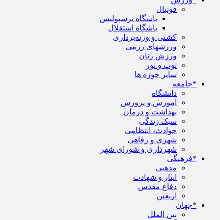
فوتبال
باشگاه پرسپولیس
باشگاه استقلال
کشتی و وزنه‌برداری
ورزشهای رزمی
ورزش زنان
توپ و تور
سایر حوزه ها
*جامعه
دانشگاه
آموزش و پرورش
بهداشت و درمان
سبک زندگی
حوادث، انتظامی
شهری و رفاهی
شهرداری و شورای شهر
*فرهنگی
مذهبی
ایثار و شهادت
دفاع مقدس
اربعین
*جهان
بین الملل