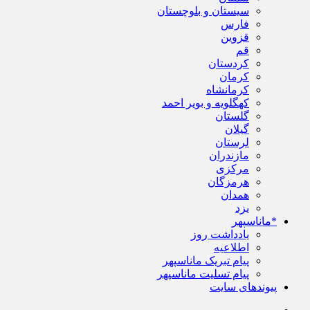
سیستان و بلوچستان
فارس
قزوین
قم
کردستان
کرمان
کرمانشاه
کهگلویه و بویر احمد
گلستان
گیلان
لرستان
مازندران
مرکزی
هرمزگان
همدان
یزد
*ماناسپهر
یادداشت روز
اطلاعیه
پیام تبریک ماناسپهر
پیام تسلیت ماناسپهر
پیوندهای سایت