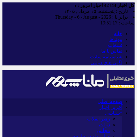
کل اخبار
42144
اخبار امروز :
5
تاریخ : پنجشنبه, ۱۵ مرداد , ۱۴۰۵
برابر با : Thursday - 6 - August - 2026
ساعت :
19:51:17
خانه
پیوندها
تبلیغات
تماس با ما
شناسنامه سایت
آگهی های دولتی
صفحه اصلی
آخرین اخبار
*سیاسی
رهبر انقلاب
دولت
مجلس
وزارت امور خارجه