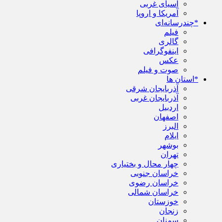
آسیای غربی
آمریکا و اروپا
*چندرسانه‌ای
فیلم
گالری
اینفوگرافی
عکس
صوت و فیلم
*استان ها
آذربایجان شرقی
آذربایجان غربی
اردبیل
اصفهان
البرز
ایلام
بوشهر
تهران
چهار محال و بختیاری
خراسان جنوبی
خراسان رضوی
خراسان شمالی
خوزستان
زنجان
سمنان