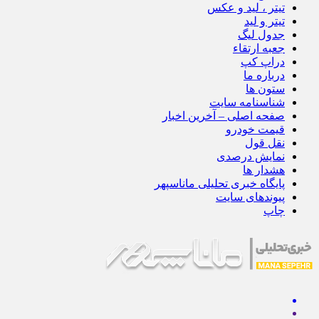
تیتر ، لید و عکس
تیتر و لید
جدول لیگ
جعبه ارتقاء
دراپ کپ
درباره ما
ستون ها
شناسنامه سایت
صفحه اصلی – آخرین اخبار
قیمت خودرو
نقل قول
نمایش درصدی
هشدار ها
پایگاه خبری تحلیلی ماناسپهر
پیوندهای سایت
چاپ