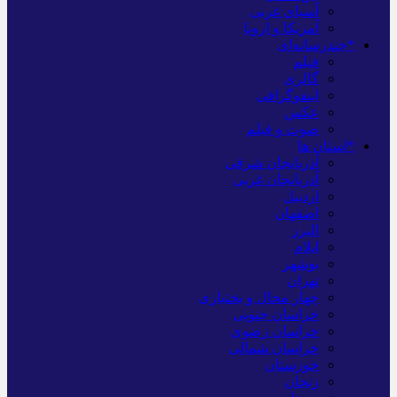
آسیای غربی
آمریکا و اروپا
*چندرسانه‌ای
فیلم
گالری
اینفوگرافی
عکس
صوت و فیلم
*استان ها
آذربایجان شرقی
آذربایجان غربی
اردبیل
اصفهان
البرز
ایلام
بوشهر
تهران
چهار محال و بختیاری
خراسان جنوبی
خراسان رضوی
خراسان شمالی
خوزستان
زنجان