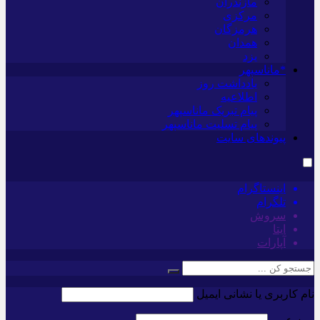
مازندران
مرکزی
هرمزگان
همدان
یزد
*ماناسپهر
یادداشت روز
اطلاعیه
پیام تبریک ماناسپهر
پیام تسلیت ماناسپهر
پیوندهای سایت
اینستاگرام
تلگرام
سروش
ایتا
آپارات
نام کاربری یا نشانی ایمیل