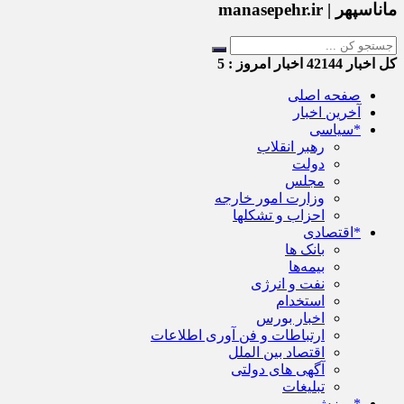
ماناسپهر | manasepehr.ir
کل اخبار
42144
اخبار امروز :
5
صفحه اصلی
آخرین اخبار
*سیاسی
رهبر انقلاب
دولت
مجلس
وزارت امور خارجه
احزاب و تشکلها
*اقتصادی
بانک ها
بیمه‌ها
نفت و انرژی
استخدام
اخبار بورس
ارتباطات و فن آوری اطلاعات
اقتصاد بین الملل
آگهی های دولتی
تبلیغات
*ورزش