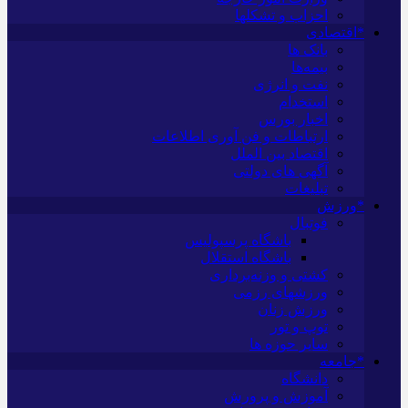
احزاب و تشکلها
*اقتصادی
بانک ها
بیمه‌ها
نفت و انرژی
استخدام
اخبار بورس
ارتباطات و فن آوری اطلاعات
اقتصاد بین الملل
آگهی های دولتی
تبلیغات
*ورزش
فوتبال
باشگاه پرسپولیس
باشگاه استقلال
کشتی و وزنه‌برداری
ورزشهای رزمی
ورزش زنان
توپ و تور
سایر حوزه ها
*جامعه
دانشگاه
آموزش و پرورش