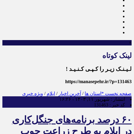
×
لینک کوتاه
لـیـنـک زیـر را کـپـی کـنـیـد !
https://manasepehr.ir/?p=131463
صفحه نخست
*استان ها
/
آخرین اخبار
/
ایلام
/
ویژه خبری
انتشار :
شهریور ۱۱, ۱۴۰۳ - ۱۶:۲۶
کد خبر :
131463
۶۰ درصد برنامه‌های جنگل‌کاری
در ایلام به طرح زراعت چوب