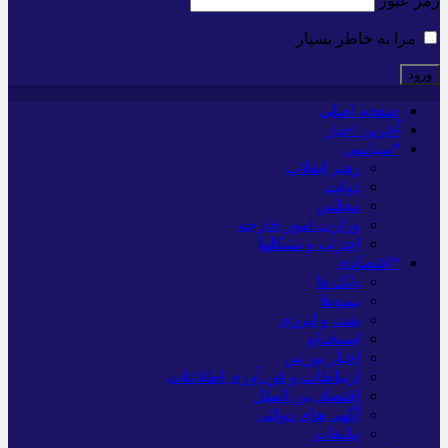
رمز عبور
مرا به خاطر بسپار
صفحه اصلی
آخرین اخبار
*سیاسی
رهبر انقلاب
دولت
مجلس
وزارت امور خارجه
احزاب و تشکلها
*اقتصادی
بانک ها
بیمه‌ها
نفت و انرژی
استخدام
اخبار بورس
ارتباطات و فن آوری اطلاعات
اقتصاد بین الملل
آگهی های دولتی
تبلیغات