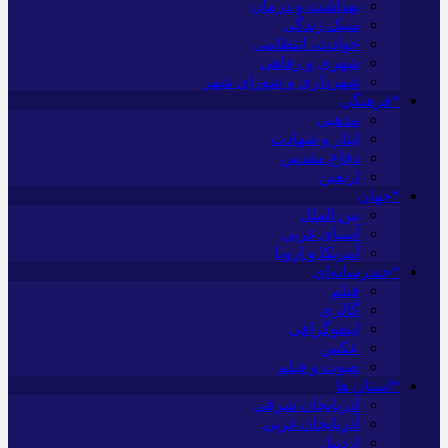
بهداشت و درمان
سبک زندگی
حوادث، انتظامی
شهری و رفاهی
شهرداری و شورای شهر
*فرهنگی
مذهبی
ایثار و شهادت
دفاع مقدس
اربعین
*جهان
بین الملل
آسیای غربی
آمریکا و اروپا
*چندرسانه‌ای
فیلم
گالری
اینفوگرافی
عکس
صوت و فیلم
*استان ها
آذربایجان شرقی
آذربایجان غربی
اردبیل