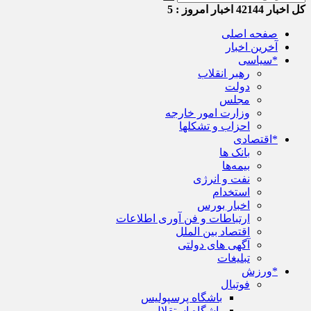
کل اخبار
42144
اخبار امروز :
5
صفحه اصلی
آخرین اخبار
*سیاسی
رهبر انقلاب
دولت
مجلس
وزارت امور خارجه
احزاب و تشکلها
*اقتصادی
بانک ها
بیمه‌ها
نفت و انرژی
استخدام
اخبار بورس
ارتباطات و فن آوری اطلاعات
اقتصاد بین الملل
آگهی های دولتی
تبلیغات
*ورزش
فوتبال
باشگاه پرسپولیس
باشگاه استقلال