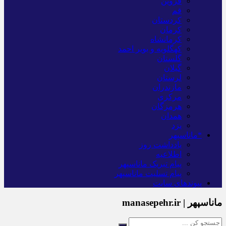
قزوین
قم
کردستان
کرمان
کرمانشاه
کهگلویه و بویر احمد
گلستان
گیلان
لرستان
مازندران
مرکزی
هرمزگان
همدان
یزد
*ماناسپهر
یادداشت روز
اطلاعیه
پیام تبریک ماناسپهر
پیام تسلیت ماناسپهر
پیوندهای سایت
ماناسپهر | manasepehr.ir