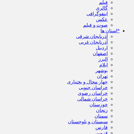
فیلم
گالری
اینفوگرافی
عکس
صوت و فیلم
*استان ها
آذربایجان شرقی
آذربایجان غربی
اردبیل
اصفهان
البرز
ایلام
بوشهر
تهران
چهار محال و بختیاری
خراسان جنوبی
خراسان رضوی
خراسان شمالی
خوزستان
زنجان
سمنان
سیستان و بلوچستان
فارس
قزوین