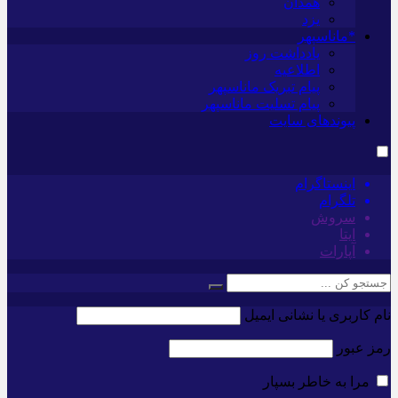
همدان
یزد
*ماناسپهر
یادداشت روز
اطلاعیه
پیام تبریک ماناسپهر
پیام تسلیت ماناسپهر
پیوندهای سایت
اینستاگرام
تلگرام
سروش
ایتا
آپارات
نام کاربری یا نشانی ایمیل
رمز عبور
مرا به خاطر بسپار