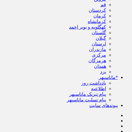
قم
کردستان
کرمان
کرمانشاه
کهگلویه و بویر احمد
گلستان
گیلان
لرستان
مازندران
مرکزی
هرمزگان
همدان
یزد
*ماناسپهر
یادداشت روز
اطلاعیه
پیام تبریک ماناسپهر
پیام تسلیت ماناسپهر
پیوندهای سایت