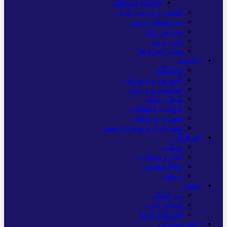
باشگاه استقلال
کشتی و وزنه‌برداری
ورزشهای رزمی
ورزش زنان
توپ و تور
سایر حوزه ها
*جامعه
دانشگاه
آموزش و پرورش
بهداشت و درمان
سبک زندگی
حوادث، انتظامی
شهری و رفاهی
شهرداری و شورای شهر
*فرهنگی
مذهبی
ایثار و شهادت
دفاع مقدس
اربعین
*جهان
بین الملل
آسیای غربی
آمریکا و اروپا
*چندرسانه‌ای