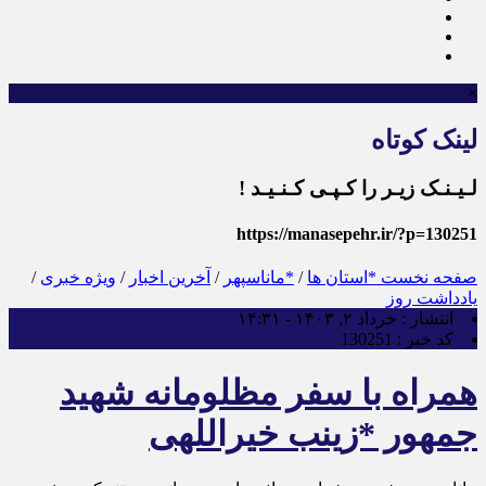
×
لینک کوتاه
لـیـنـک زیـر را کـپـی کـنـیـد !
https://manasepehr.ir/?p=130251
صفحه نخست
*استان ها
/
*ماناسپهر
/
آخرین اخبار
/
ویژه خبری
/
یادداشت روز
انتشار :
خرداد ۲, ۱۴۰۳ - ۱۴:۳۱
کد خبر :
130251
همراه با سفر مظلومانه شهید
جمهور *زینب خیراللهی