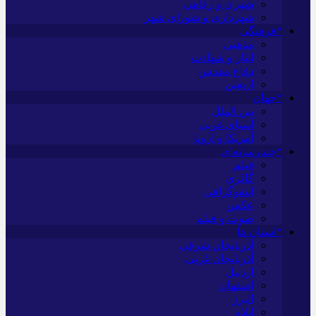
شهری و رفاهی
شهرداری و شورای شهر
*فرهنگی
مذهبی
ایثار و شهادت
دفاع مقدس
اربعین
*جهان
بین الملل
آسیای غربی
آمریکا و اروپا
*چندرسانه‌ای
فیلم
گالری
اینفوگرافی
عکس
صوت و فیلم
*استان ها
آذربایجان شرقی
آذربایجان غربی
اردبیل
اصفهان
البرز
ایلام