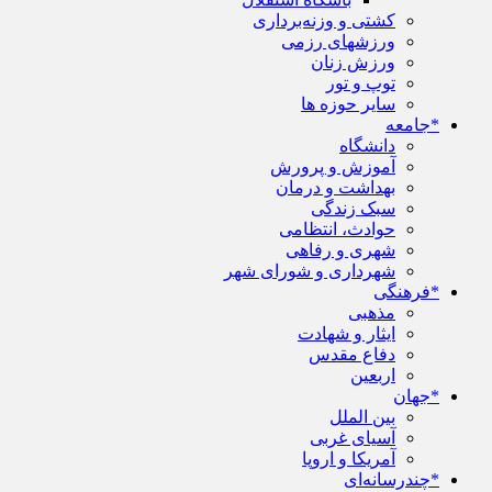
کشتی و وزنه‌برداری
ورزشهای رزمی
ورزش زنان
توپ و تور
سایر حوزه ها
*جامعه
دانشگاه
آموزش و پرورش
بهداشت و درمان
سبک زندگی
حوادث، انتظامی
شهری و رفاهی
شهرداری و شورای شهر
*فرهنگی
مذهبی
ایثار و شهادت
دفاع مقدس
اربعین
*جهان
بین الملل
آسیای غربی
آمریکا و اروپا
*چندرسانه‌ای