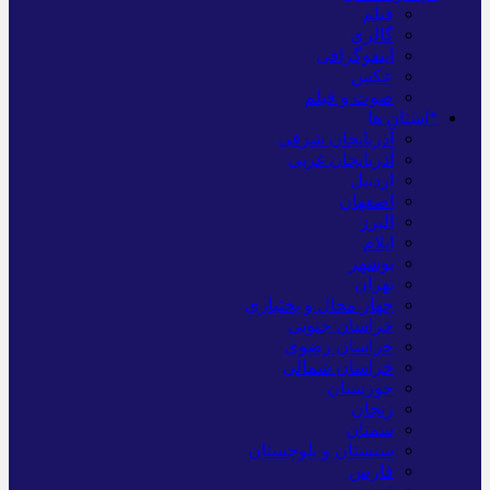
فیلم
گالری
اینفوگرافی
عکس
صوت و فیلم
*استان ها
آذربایجان شرقی
آذربایجان غربی
اردبیل
اصفهان
البرز
ایلام
بوشهر
تهران
چهار محال و بختیاری
خراسان جنوبی
خراسان رضوی
خراسان شمالی
خوزستان
زنجان
سمنان
سیستان و بلوچستان
فارس