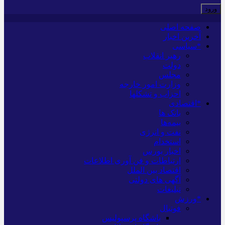
صفحه اصلی
آخرین اخبار
*سیاسی
رهبر انقلاب
دولت
مجلس
وزارت امور خارجه
احزاب و تشکلها
*اقتصادی
بانک ها
بیمه‌ها
نفت و انرژی
استخدام
اخبار بورس
ارتباطات و فن آوری اطلاعات
اقتصاد بین الملل
آگهی های دولتی
تبلیغات
*ورزش
فوتبال
باشگاه پرسپولیس