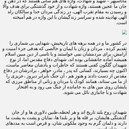
ماناسپهر – شهید و شهادت، واژه های هم سانی هستند که در ذهن و
جان ما عجین هستند، واژه شهادت و از خود گذشتگی برای هدف والا
و رسیدن به مقام تقرب الهی، در زندگی مردان خدا و سالکان راه
الهی نهادینه شده و سراسر زندگیشان با این واژه در هم آميخته
است.
در کشور ما و در همه برهه های تاریخیش، شهدایی بی شماری را
تقدیم کرده ، مردان و زنان با ایمان و خالصی که هدفی جزء امنیت و
آرامش، برای مردمشان نمی خواستند و با تاسی از دین مبین اسلام
همیشه آماده جانفشانی بوده اند، شهدای دفاع مقدس اما، از نوع
شهیدان گلگون کفنی هستند که خاطرات و یادشان معاصر ماست،
اکنون چه بسیارند، کسانی که پدر ، مادر، خواهر ، برادرشان در دفاع
مقدس از دست دادند و هنوز هم ، آن جنگ نابرابر دیروز ،عزیزی را
از ما می ستاند، همانند کودک یا مردان و زنانی از مناطق مرزی که
پایشان روی مین های به جامانده از جنگ می رود و به افتخار
شهادت و یا جانبازی نائل می شوند.
شهیدان روح بلند تاریخ اند و هر لحظه،طنین دلاوری ها و از جان
گذشتگی هایشان، بر قله ها و بر بلندا ها، نمایان و پشت به پشت ما
دارند و دلمان گرم به وجود ملکوتی شان، و قرص است به مددهای
غیبی شان است.