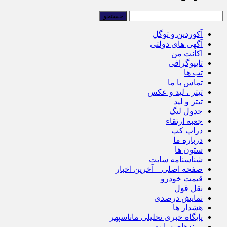
آکوردین و توگل
آگهی های دولتی
اکانت من
تایپوگرافی
تب ها
تماس با ما
تیتر ، لید و عکس
تیتر و لید
جدول لیگ
جعبه ارتقاء
دراپ کپ
درباره ما
ستون ها
شناسنامه سایت
صفحه اصلی – آخرین اخبار
قیمت خودرو
نقل قول
نمایش درصدی
هشدار ها
پایگاه خبری تحلیلی ماناسپهر
پیوندهای سایت