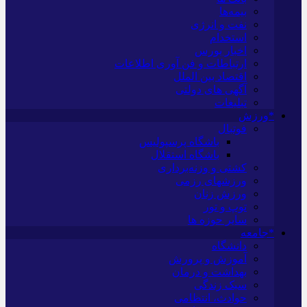
بیمه‌ها
نفت و انرژی
استخدام
اخبار بورس
ارتباطات و فن آوری اطلاعات
اقتصاد بین الملل
آگهی های دولتی
تبلیغات
*ورزش
فوتبال
باشگاه پرسپولیس
باشگاه استقلال
کشتی و وزنه‌برداری
ورزشهای رزمی
ورزش زنان
توپ و تور
سایر حوزه ها
*جامعه
دانشگاه
آموزش و پرورش
بهداشت و درمان
سبک زندگی
حوادث، انتظامی