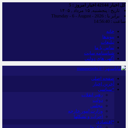
کل اخبار
42144
اخبار امروز :
5
تاریخ : پنجشنبه, ۱۵ مرداد , ۱۴۰۵
برابر با : Thursday - 6 - August - 2026
ساعت :
14:56:41
خانه
پیوندها
تبلیغات
تماس با ما
شناسنامه سایت
آگهی های دولتی
صفحه اصلی
آخرین اخبار
*سیاسی
رهبر انقلاب
دولت
مجلس
وزارت امور خارجه
احزاب و تشکلها
*اقتصادی
بانک ها