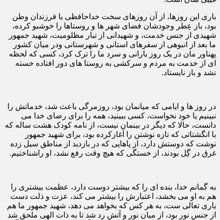
باری این روزها، از آن روزهای سخت خداحافظی با فرزندان وطن
بود، باز عِطر وجودشان فضای شهر ها و روستاها را خوشبو کرده،
شهیدی از جنس خدمت، و شهیدانی از تبار مظلومیت، شهید جمهور
ما بعد از انبوهی از سفرهای استانی و شهرستانی ودر میان کشور
پهناور مان در یک روز بارانی و سرد ما را ترک کرد، کسی که لحظه
ای از خدمت به مردم و سرکشی به روستا های دور افتاده خسته
نشد و باز نایستاد.
در روز ها و ایامی که میانمان بود، روزمرگی باعث شد، خدماتش را
نبینیم یا خود نخواست، کسی ببینید، همه را برای رضای خدا می
دانست، حالا که دیگر در بینمان نیست، از نامه کودک هشت ساله که
با انگشتاتی که تازه نوشتن را آغازکرده بود، برای شهید جمهور
نوشت که دوستش دارد، از پاهایی که در بازدید از مناطق سیل زده
غرق در گِل بودند، از خستگی که هیچ وقت رفع نشد، او راشناختیم.
به گمانم خدا، بنده ای را که بیشتر دوست دارد، عظمت بیشتری را
هم به او می بخشد، اعتبارش را بیشتر می کند، عزت و ذلت دست
باری تعالی ست، به هر کس که بخواهد می دهد، شهید جمهور ما هم
از جنس نور بود، از میان نور و آتش رد شد تا به ذات الهی ملحق شد