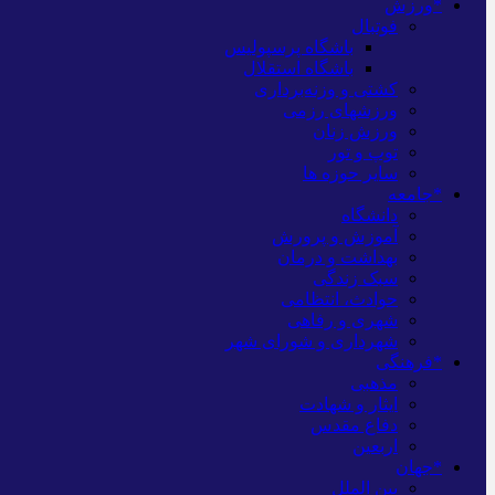
*ورزش
فوتبال
باشگاه پرسپولیس
باشگاه استقلال
کشتی و وزنه‌برداری
ورزشهای رزمی
ورزش زنان
توپ و تور
سایر حوزه ها
*جامعه
دانشگاه
آموزش و پرورش
بهداشت و درمان
سبک زندگی
حوادث، انتظامی
شهری و رفاهی
شهرداری و شورای شهر
*فرهنگی
مذهبی
ایثار و شهادت
دفاع مقدس
اربعین
*جهان
بین الملل