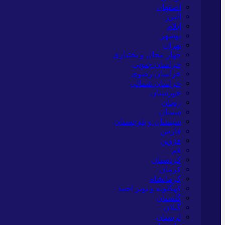
اصفهان
البرز
ایلام
بوشهر
تهران
چهار محال و بختیاری
خراسان جنوبی
خراسان رضوی
خراسان شمالی
خوزستان
زنجان
سمنان
سیستان و بلوچستان
فارس
قزوین
قم
کردستان
کرمان
کرمانشاه
کهگلویه و بویر احمد
گلستان
گیلان
لرستان