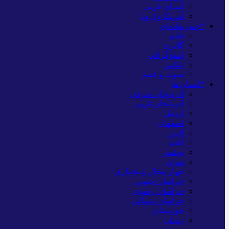
آسیای غربی
آمریکا و اروپا
*چندرسانه‌ای
فیلم
گالری
اینفوگرافی
عکس
صوت و فیلم
*استان ها
آذربایجان شرقی
آذربایجان غربی
اردبیل
اصفهان
البرز
ایلام
بوشهر
تهران
چهار محال و بختیاری
خراسان جنوبی
خراسان رضوی
خراسان شمالی
خوزستان
زنجان