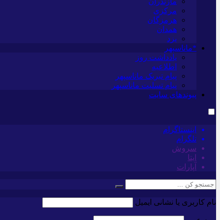
مازندران
مرکزی
هرمزگان
همدان
یزد
*ماناسپهر
یادداشت روز
اطلاعیه
پیام تبریک ماناسپهر
پیام تسلیت ماناسپهر
پیوندهای سایت
اینستاگرام
تلگرام
سروش
ایتا
آپارات
نام کاربری یا نشانی ایمیل