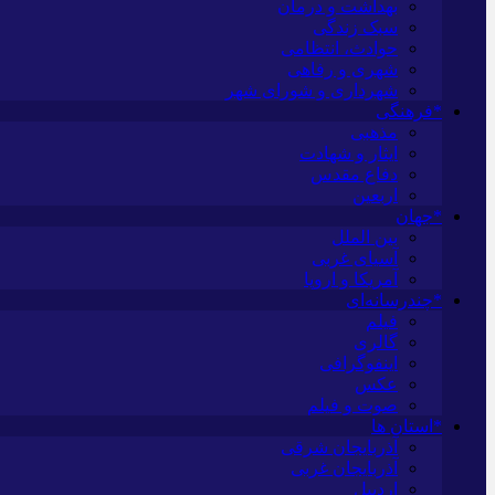
بهداشت و درمان
سبک زندگی
حوادث، انتظامی
شهری و رفاهی
شهرداری و شورای شهر
*فرهنگی
مذهبی
ایثار و شهادت
دفاع مقدس
اربعین
*جهان
بین الملل
آسیای غربی
آمریکا و اروپا
*چندرسانه‌ای
فیلم
گالری
اینفوگرافی
عکس
صوت و فیلم
*استان ها
آذربایجان شرقی
آذربایجان غربی
اردبیل