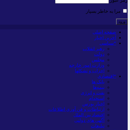
رمز عبور
مرا به خاطر بسپار
صفحه اصلی
آخرین اخبار
*سیاسی
رهبر انقلاب
دولت
مجلس
وزارت امور خارجه
احزاب و تشکلها
*اقتصادی
بانک ها
بیمه‌ها
نفت و انرژی
استخدام
اخبار بورس
ارتباطات و فن آوری اطلاعات
اقتصاد بین الملل
آگهی های دولتی
تبلیغات