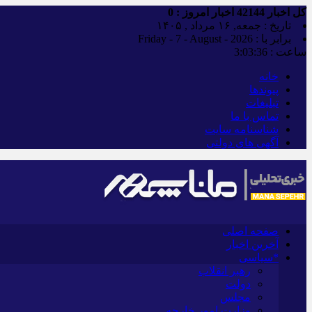
کل اخبار
42144
اخبار امروز :
0
تاریخ : جمعه, ۱۶ مرداد , ۱۴۰۵
برابر با : Friday - 7 - August - 2026
ساعت :
3:03:36
خانه
پیوندها
تبلیغات
تماس با ما
شناسنامه سایت
آگهی های دولتی
صفحه اصلی
آخرین اخبار
*سیاسی
رهبر انقلاب
دولت
مجلس
وزارت امور خارجه