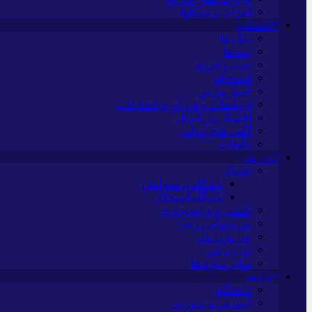
احزاب و تشکلها
*اقتصادی
بانک ها
بیمه‌ها
نفت و انرژی
استخدام
اخبار بورس
ارتباطات و فن آوری اطلاعات
اقتصاد بین الملل
آگهی های دولتی
تبلیغات
*ورزش
فوتبال
باشگاه پرسپولیس
باشگاه استقلال
کشتی و وزنه‌برداری
ورزشهای رزمی
ورزش زنان
توپ و تور
سایر حوزه ها
*جامعه
دانشگاه
آموزش و پرورش