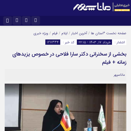
نام کاربری یا نشانی ایمیل
اینستاگرام
تلگرام
صفحه نخست
*استان ها
/
آخرین اخبار
/
ایلام
/
فیلم
/
ویژه خبری
انتشار :
خرداد ۱۷, ۱۴۰۳ - ۲۲:۱۵
کد خبر :
127334
سروش
ایتا
بخشی از سخنرانی دکتر سارا فلاحی در خصوص یزیدهای
رمز عبور
آپارات
زمانه + فیلم
ماناسپهر
مرا به خاطر بسپار