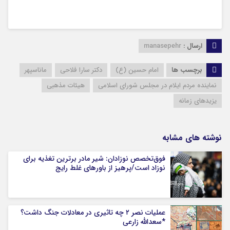
ارسال :
manasepehr
برچسب ها
امام حسین (ع)
دکتر سارا فلاحی
ماناسپهر
نماینده مردم ایلام در مجلس شورای اسلامی
هیئات مذهبی
یزیدهای زمانه
نوشته های مشابه
فوق‌تخصص نوزادان: شیر مادر برترین تغذیه برای
نوزاد است/پرهیز از باورهای غلط رایج
عملیات نصر ۲ چه تاثیری در معادلات جنگ داشت؟
*سعدالله زارعی