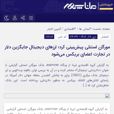
نام کاربری یا نشانی ایمیل
اینستاگرام
تلگرام
صفحه نخست
*استان ها
/
*اقتصادی
/
آخرین اخبار
انتشار :
دی ۲۸, ۱۴۰۲ - ۲۳:۳۹
کد خبر :
119106
سروش
ایتا
مورگان استنلی پیش‌بینی کرد؛ ارزهای دیجیتال جایگزین دلار
رمز عبور
آپارات
در تجارت اعضای بریکس می‌شود
به گزارش گروه اقتصادی ایرنا از وبگاه examiner، بانک مورگان استنلی گزارشی با
مرا به خاطر بسپار
عنوان «دلارزدایی دیجیتال؟» منتشر کرده و در آن به بررسی توان بالقوه بیت‌کوین و ارز
دیجیتال بانک مرکزی (CBDC) برای به چالش کشیدن سلطه جهانی دلار آمریکا، در
راستای تلاش‌های ائتلاف بریکس به منظور دلارزدایی پرداخته است. این بانک
خاطرنشان کرد که […]
به گزارش گروه اقتصادی ایرنا از وبگاه examiner، بانک مورگان استنلی گزارشی