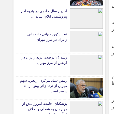
در حال
دانشگاه
آخرین سال خادمی در پتروخادم
آموزش و پرورش
پتروشیمی ایلام، شاید …
ه
بهداشت و درمان
ر
سبک زندگی
ثبت رکورد جهانی جابه‌جایی
حوادث، انتظامی
زائران در مرز مهران
شهری و رفاهی
مت
ر
شهرداری و شورای شهر
رشد ۲۴ درصدی تردد زائران در
اربعین از مرز مهران
*ماناسپهر
قی
یادداشت روز
ن
رئیس ستاد مرکزی اربعین: سهم
ی
اطلاعیه
ا
مهران از تردد زائر بیش از ۵۰
پیام تبریک ماناسپهر
درصد است
پیام تسلیت ماناسپهر
در
پزشکیان: جامعه امروز بیش از
باری افزون بر ۲ هزار
پیوندهای سایت
هر زمان به همدلی و اخلاق