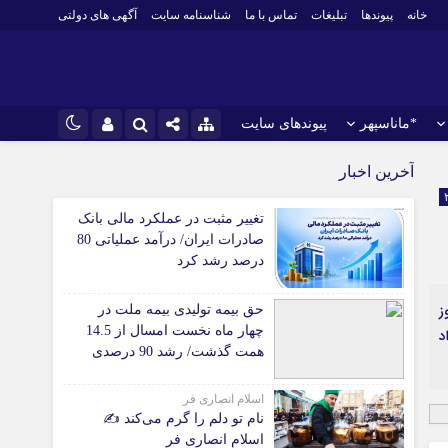
خانه
پیوندها
تبلیغات
تماس با ما
شناسنامه سایت
آگهی های دولتی
*ماناسپهر
پیوندهای سایت
نام کاربری یا نشانی ایمیل
اینستاگرام
*ورزش
آخرین اخبار
فوتبال
تلگرام
تغییر مثبت در عملکرد مالی بانک
باشگاه پرسپولیس
رمز عبور
صادرات ایران/ درآمد عملیاتی 80
سروش
باشگاه استقلال
درصد رشد کرد
ایتا
کشتی و وزنه‌برداری
روز
حق بیمه تولیدی بیمه ملت در
ورزشهای رزمی
مرا به خاطر بسپار
آپارات
چهار ماه نخست امسال از 14.5
عداد
 آوری اطلاعات
ورزش زنان
همت گذشت/ رشد 90 درصدی
لل
توپ و تور
نسبت به مدت مشابه سال
گذشته
ی
سایر حوزه ها
اسلام انصاری فر
نام تو دلم را گرم می‌کند ✍️
اسلام انصاری فر
*جامعه