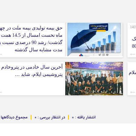
صورت‌های مالی 3 ماهه نخست 1405
حق بیمه تولیدی بیمه ملت در چها
ماه نخست امسال از 14.5 همت
ک
گذشت/ رشد 90 درصدی نسبت 
 ایران/ درآمد عملیاتی 80
مدت مشابه سال گذشته
آخرین سال خادمی در پتروخادم
لام
پتروشیمی ایلام، شاید …
انتشار یافته : 0
در انتظار بررسی : 0
مجموع دیدگاهها : 