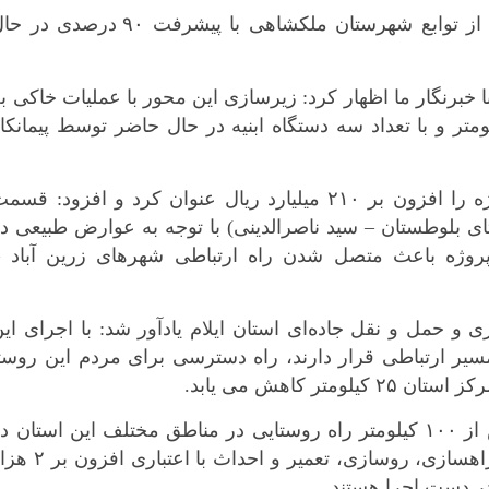
عملیات اجرایی راه روستایی “بلوطستان” از توابع شهرستان ملکشاهی با پیشرفت ۹۰ درصدی 
 خبرنگار ما اظهار کرد: زیرسازی این محور با عملیات خاکی ب
یلومتر و با تعداد سه دستگاه ابنیه در حال حاضر توسط پیمانکا
وی اعتبار هزینه شده برای اجرای این پروژه را افزون بر ۲۱۰ میلیارد ریال عنوان کرد و افزود: قس
 بلوطستان – سید ناصرالدینی) با توجه به عوارض طبیعی د
 پروژه باعث متصل شدن راه ارتباطی شهرهای زرین آباد –
*چندرسانه‌ای
*استان ها
فیلم
آذربایجان شر
ی و حمل و نقل جاده‌ای استان ایلام یادآور شد: با اجرای ای
گالری
آذربایجان غرب
 که در این مسیر ارتباطی قرار دارند، راه دسترسی برای مردم این روست
اینفوگرافی
اردبیل
ر کاهش می یابد.
عکس
اصفهان
دشتی پور با بیان اینکه عملیات اجرایی بیش از ۱۰۰ کیلومتر راه روستایی در مناطق مختلف این استان 
صوت و فیلم
البرز
دست اقدام است، گفت: این راه‌ها شامل راهسازی، روسازی، تعمیر و احداث با اعت
ایلام