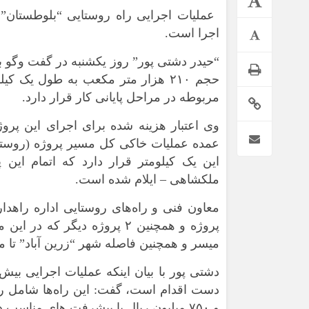
اجرا است.
“حیدر دشتی پور” روز یکشنبه در گفت وگو با
حجم ۲۱۰ هزار متر مکعب به طول یک ک
مربوطه در مراحل پایانی کار قرار دارد.
عمده عملیات خاکی کل مسیر پروژه (روستای
این یک کیلومتر قرار دارد که اتمام این
*فرهنگی
*جهان
ملکشاهی – ایلام شده است.
مذهبی
بین الملل
معاون فنی و راه‌های روستایی اداره راهدار
ایثار و شهادت
آسیای غربی
پروژه و همچنین ۲ پروژه دیگر
دفاع مقدس
آمریکا و اروپا
میسر و همچنین فاصله شهر “زرین آباد” تا مرکز استان ۲۵ کیلومت
اربعین
و ۷۵۰ میلیون ریال با پیشرفت های مناسب در دست اجرا هستند.