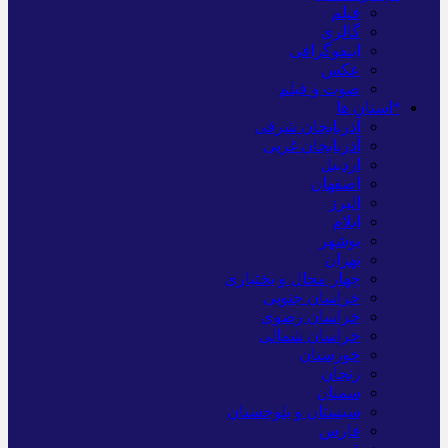
فیلم
گالری
اینفوگرافی
عکس
صوت و فیلم
*استان ها
آذربایجان شرقی
آذربایجان غربی
اردبیل
اصفهان
البرز
ایلام
بوشهر
تهران
چهار محال و بختیاری
خراسان جنوبی
خراسان رضوی
خراسان شمالی
خوزستان
زنجان
سمنان
سیستان و بلوچستان
فارس