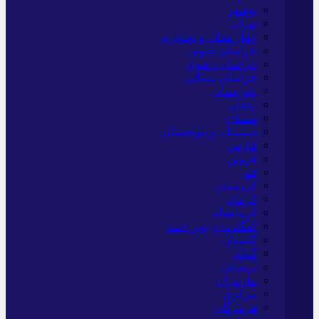
بوشهر
تهران
چهار محال و بختیاری
خراسان جنوبی
خراسان رضوی
خراسان شمالی
خوزستان
زنجان
سمنان
سیستان و بلوچستان
فارس
قزوین
قم
کردستان
کرمان
کرمانشاه
کهگلویه و بویر احمد
گلستان
گیلان
لرستان
مازندران
مرکزی
هرمزگان