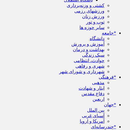
کشتی و وزنه‌برداری
ورزشهای رزمی
ورزش زنان
توپ و تور
سایر حوزه ها
*جامعه
دانشگاه
آموزش و پرورش
بهداشت و درمان
سبک زندگی
حوادث، انتظامی
شهری و رفاهی
شهرداری و شورای شهر
*فرهنگی
مذهبی
ایثار و شهادت
دفاع مقدس
اربعین
*جهان
بین الملل
آسیای غربی
آمریکا و اروپا
*چندرسانه‌ای