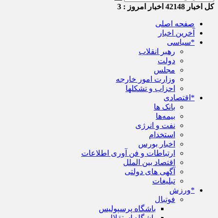
کل اخبار
42148
اخبار امروز :
3
صفحه اصلی
آخرین اخبار
*سیاسی
رهبر انقلاب
دولت
مجلس
وزارت امور خارجه
احزاب و تشکلها
*اقتصادی
بانک ها
بیمه‌ها
نفت و انرژی
استخدام
اخبار بورس
ارتباطات و فن آوری اطلاعات
اقتصاد بین الملل
آگهی های دولتی
تبلیغات
*ورزش
فوتبال
باشگاه پرسپولیس
باشگاه استقلال