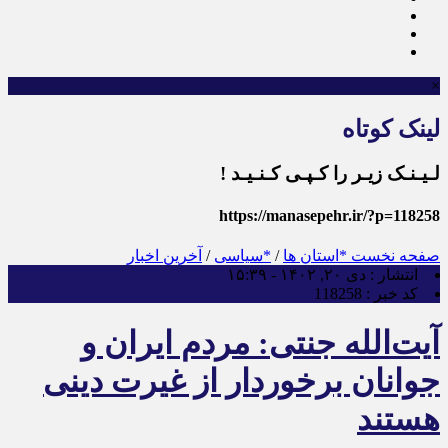
×
لینک کوتاه
لـیـنـک زیـر را کـپـی کـنـیـد !
https://manasepehr.ir/?p=118258
صفحه نخست
*استان ها
/
*سیاسی
/
آخرین اخبار
انتشار :
دی ۲۰, ۱۴۰۲ - ۱۵:۳۹
کد خبر :
118258
آیت‌الله جنتی: مردم ایران و
جوانان برخوردار از غیرت دینی
هستند