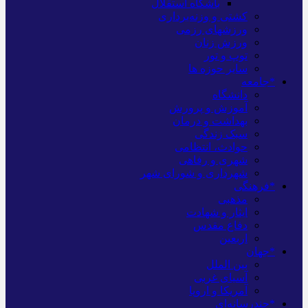
باشگاه استقلال
کشتی و وزنه‌برداری
ورزشهای رزمی
ورزش زنان
توپ و تور
سایر حوزه ها
*جامعه
دانشگاه
آموزش و پرورش
بهداشت و درمان
سبک زندگی
حوادث، انتظامی
شهری و رفاهی
شهرداری و شورای شهر
*فرهنگی
مذهبی
ایثار و شهادت
دفاع مقدس
اربعین
*جهان
بین الملل
آسیای غربی
آمریکا و اروپا
*چندرسانه‌ای