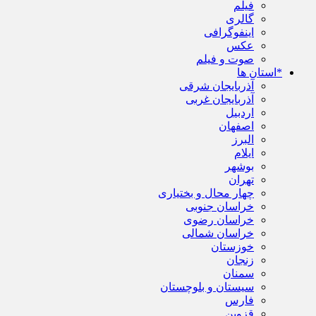
فیلم
گالری
اینفوگرافی
عکس
صوت و فیلم
*استان ها
آذربایجان شرقی
آذربایجان غربی
اردبیل
اصفهان
البرز
ایلام
بوشهر
تهران
چهار محال و بختیاری
خراسان جنوبی
خراسان رضوی
خراسان شمالی
خوزستان
زنجان
سمنان
سیستان و بلوچستان
فارس
قزوین