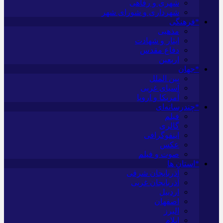
شهری و رفاهی
شهرداری و شورای شهر
*فرهنگی
مذهبی
ایثار و شهادت
دفاع مقدس
اربعین
*جهان
بین الملل
آسیای غربی
آمریکا و اروپا
*چندرسانه‌ای
فیلم
گالری
اینفوگرافی
عکس
صوت و فیلم
*استان ها
آذربایجان شرقی
آذربایجان غربی
اردبیل
اصفهان
البرز
ایلام