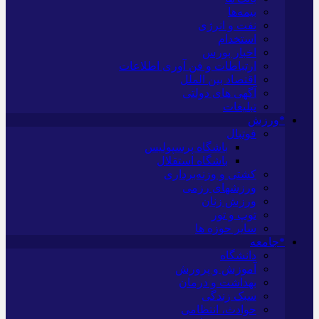
بیمه‌ها
نفت و انرژی
استخدام
اخبار بورس
ارتباطات و فن آوری اطلاعات
اقتصاد بین الملل
آگهی های دولتی
تبلیغات
*ورزش
فوتبال
باشگاه پرسپولیس
باشگاه استقلال
کشتی و وزنه‌برداری
ورزشهای رزمی
ورزش زنان
توپ و تور
سایر حوزه ها
*جامعه
دانشگاه
آموزش و پرورش
بهداشت و درمان
سبک زندگی
حوادث، انتظامی