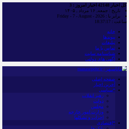
کل اخبار
42148
اخبار امروز :
3
تاریخ : جمعه, ۱۶ مرداد , ۱۴۰۵
برابر با : Friday - 7 - August - 2026
ساعت :
18:37:18
خانه
پیوندها
تبلیغات
تماس با ما
شناسنامه سایت
آگهی های دولتی
صفحه اصلی
آخرین اخبار
*سیاسی
رهبر انقلاب
دولت
مجلس
وزارت امور خارجه
احزاب و تشکلها
*اقتصادی
بانک ها