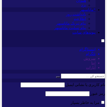
همدان
یزد
*ماناسپهر
یادداشت روز
اطلاعیه
پیام تبریک ماناسپهر
پیام تسلیت ماناسپهر
پیوندهای سایت
اینستاگرام
تلگرام
سروش
ایتا
آپارات
نام کاربری یا نشانی ایمیل
رمز عبور
مرا به خاطر بسپار