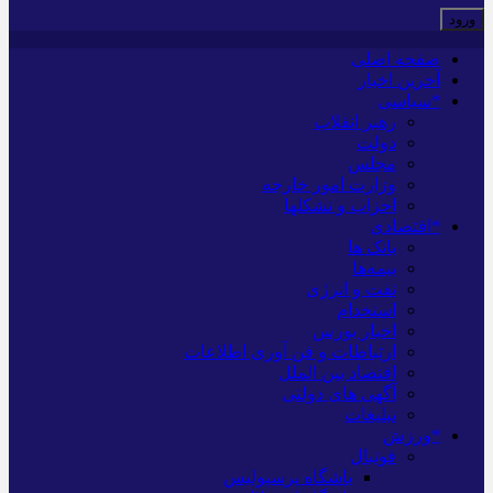
صفحه اصلی
آخرین اخبار
*سیاسی
رهبر انقلاب
دولت
مجلس
وزارت امور خارجه
احزاب و تشکلها
*اقتصادی
بانک ها
بیمه‌ها
نفت و انرژی
استخدام
اخبار بورس
ارتباطات و فن آوری اطلاعات
اقتصاد بین الملل
آگهی های دولتی
تبلیغات
*ورزش
فوتبال
باشگاه پرسپولیس