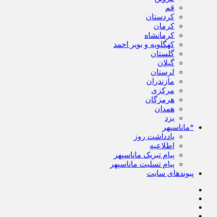
قم
کردستان
کرمان
کرمانشاه
کهگلویه و بویر احمد
گلستان
گیلان
لرستان
مازندران
مرکزی
هرمزگان
همدان
یزد
*ماناسپهر
یادداشت روز
اطلاعیه
پیام تبریک ماناسپهر
پیام تسلیت ماناسپهر
پیوندهای سایت