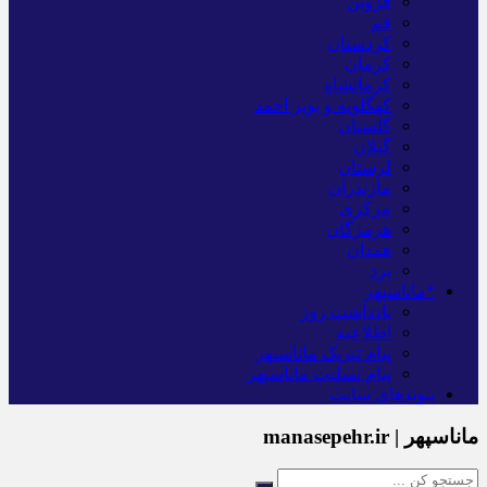
قزوین
قم
کردستان
کرمان
کرمانشاه
کهگلویه و بویر احمد
گلستان
گیلان
لرستان
مازندران
مرکزی
هرمزگان
همدان
یزد
*ماناسپهر
یادداشت روز
اطلاعیه
پیام تبریک ماناسپهر
پیام تسلیت ماناسپهر
پیوندهای سایت
ماناسپهر | manasepehr.ir