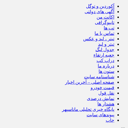
آکوردین و توگل
آگهی های دولتی
اکانت من
تایپوگرافی
تب ها
تماس با ما
تیتر ، لید و عکس
تیتر و لید
جدول لیگ
جعبه ارتقاء
دراپ کپ
درباره ما
ستون ها
شناسنامه سایت
صفحه اصلی – آخرین اخبار
قیمت خودرو
نقل قول
نمایش درصدی
هشدار ها
پایگاه خبری تحلیلی ماناسپهر
پیوندهای سایت
چاپ