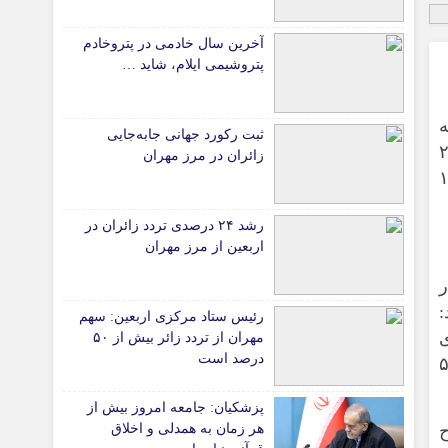
دانشگاه
آخرین سال خادمی در پتروخادم
آموزش و پرورش
پتروشیمی ایلام، شاید …
بهداشت و درمان
سبک زندگی
ثبت رکورد جهانی جابه‌جایی
حوادث، انتظامی
هار داشت: آزادراه مراغه- هشترود به طول ۲۹
زائران در مرز مهران
سه ماهه نخست ۱۴۰۳
شهری و رفاهی
شهرداری و شورای شهر
رشد ۲۴ درصدی تردد زائران در
اربعین از مرز مهران
*ماناسپهر
قی
یادداشت روز
:
رئیس ستاد مرکزی اربعین: سهم
ی
اطلاعیه
ی
مهران از تردد زائر بیش از ۵۰
پیام تبریک ماناسپهر
درصد است
گر این پروژه یک‌هزار و ۵۰۰
پیام تسلیت ماناسپهر
پزشکیان: جامعه امروز بیش از
پیوندهای سایت
ح
هر زمان به همدلی و اخلاق