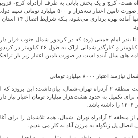
اه همت- کرج و یک بخش پایانی به طرف آزادراه کرج- قزوین
بوشهر
در مجموع به طول ۱۸.۶ کیلومتر است و در صورت تامین اعتبار سه‌هزار و ۵۰۰ میلیارد تومانی سهم 
تهران
و همین مقدار از طرف شهرداری کرج، نه‌ تنها آماده بهره برداری می‌شود، بلکه شرایط اتصا
چهار محال و بخ
د.
خراسان جنوبی
ا بندر امام خمینی (ره) که در کریدور شمال-جنوب قرار دار
خراسان رضوی
اشاره کرد و گفت: کنارگذر قم به طول ۳۰ کیلومتر و کنارگذر شمالی اراک به طول ۴۶ کیلومتر در ک
خراسان شمال
نامه های سال آینده است در صورت تامین اعتبار زیر بار ترافی
خوزستان
زنجان
سمنان
سیستان و بلو
ملازینل با اشاره به برنامه تکمیل باند برگشت منطقه ۲ آزدراه تهران-شمال، بیان‌داشت: این پروژه که 
فارس
ی تکمیل به حدود هشت‌هزار میلیارد تومان اعتبار نیاز دار
قزوین
د.
قم
وی خاطرنشان کرد: در صورت بهره برداری از منطقه ۲ آزادراه تهران- شمال، همه تلاشمان را برای آغ
کردستان
اتصال پل زنگوله به مرزن آباد به کار می بندیم.
کرمان