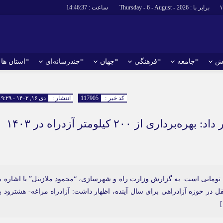
برابر با : Thursday - 6 - August - 2026
ساعت :
14:46:38
ش
*جامعه
*فرهنگی
*جهان
*چندرسانه‌ای
*استان ها
*سیاسی
*اقتصادی
رهبر انقلاب
بانک ها
کد خبر :
117905
انتشار :
دی ۱۶, ۱۴۰۲ - ۱۹:۲۹
دولت
بیمه‌ها
معاون ساخت و توسعه آزادراه ها خبر داد: بهره‌برداری از ۲۰۰ کیلومتر آزدراه در ۱۴۰۳
مجلس
نفت و انرژی
وزارت امور خارجه
استخدام
احزاب و تشکلها
اخبار بورس
ارتباطات و فن
 ها نیازمند تامین اعتبار ۱۰ هزار میلیارد تومانی است. به گزارش وزارت راه و شهرسازی، “محمود ملازینل” با اشاره 
اقتصاد بین الم
در حوزه آزادراهی برای سال آینده، اظهار داشت: آزادراه مراغه- هشترود ب
آگهی های دولت
تبلیغات