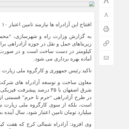
افتتاح این آزادراه ها نیازمند تامین اعتبار ۱۰ هزار میلیارد تومانی است.
به گزارش وزارت راه و شهرسازی، “محمود
آماده بهره برداری می شود.
تاکید رئیس جمهوری و کارگروه ملی زیارت ب
*فرهنگی
*جهان
معاون ساخت و توسعه آزادراه های شرکت 
مذهبی
بین الملل
شرق اصفهان با ۳۵ درصد پیشرف
ایثار و شهادت
آسیای غربی
در طرح آزادراهی “حرم تا حرم” قسمتی از 
دفاع مقدس
آمریکا و اروپا
اربعین
میلیارد تومان تامین اعتبار شود، سال آینده ب
وی افزود: آزادراه شمالی کرج که هفت کیل