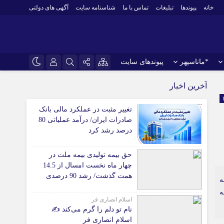
خانه
پیوندها
تبلیغات
تماس با ما
شناسنامه سایت
آگهی های دولتی
*ماناسپهر
پیوندهای سایت
نام کاربری یا نشانی ایمیل
*ورزش
اینستاگرام
آخرین اخبار
فوتبال
تلگرام
تغییر مثبت در عملکرد مالی بانک
باشگاه پرسپولیس
رمز عبور
صادرات ایران/ درآمد عملیاتی 80
سروش
باشگاه استقلال
درصد رشد کرد
کشتی و وزنه‌برداری
ایتا
حق بیمه تولیدی بیمه ملت در
ورزشهای رزمی
مرا به خاطر بسپار
آپارات
چهار ماه نخست امسال از 14.5
 آوری اطلاعات
ورزش زنان
همت گذشت/ رشد 90 درصدی
به
لل
توپ و تور
نسبت به مدت مشابه سال
ه
گذشته
ی
سایر حوزه ها
اسلام انصاری فر
نام تو دلم را گرم می‌کند ✍️
اسلام انصاری فر
*جامعه