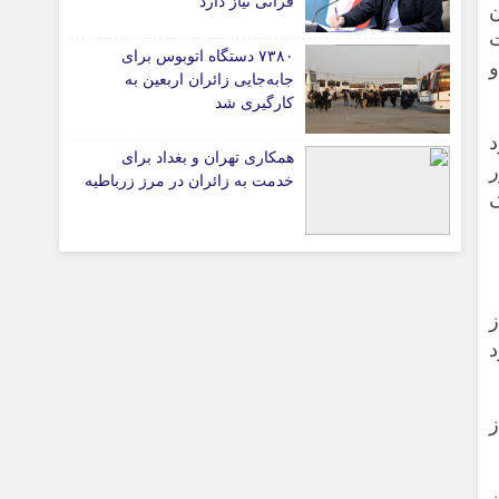
قرآنی نیاز دارد
دولت
۷۳۸۰ دستگاه اتوبوس برای
ل ۱۴ استان و
جابه‌جایی زائران اربعین به‌
تیاری
کارگیری شد
د
همکاری تهران و بغداد برای
ریدور
ی
خدمت به زائران در مرز زرباطیه
ک
چستان
از
د
از