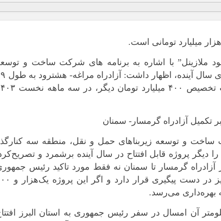
 ملازینل” با اشاره به برنامه های شرکت ساخت و توسعه
زیربناهای حمل و نقل در حوزه آزادراهی برای سال آینده، اظ
کیلومتر در دست ساخت است و در صورت تخصیص ۴۰۰ میلیارد تومان دیگر، در 
ر تکمیل آزادراه گرمسار- سمنان
*چندرسانه‌ای
*استان ها
ساخت و توسعه زیربناهای حمل و نقل، منطقه سه کنارگذر
فیلم
آذربایجان شر
ت فیزیکی را دیگر پروژه قابل افتتاح در سال آینده برشمرد و تصریح‌کرد
گالری
آذربایجان غرب
آزادراه گرمسار تا سمنان نه فقط مورد تاکید رئیس جمهور
اینفوگرافی
اردبیل
است، بلکه از سوی کارگروه ملی زیارت نیز در دست پیگیری قرار دارد و ا
عکس
اصفهان
ه بهره‌داری می‌رسد.
صوت و فیلم
البرز
ومتر آن امسال در سفر رئیس جمهوری به استان البرز افتتا
ایلام