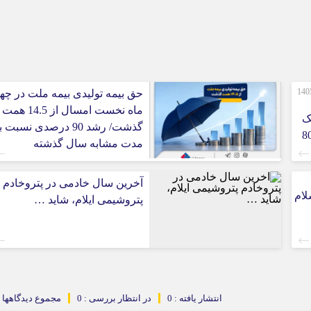
صورت‌های مالی 3 ماهه نخست 1405
حق بیمه تولیدی بیمه ملت در چها
ماه نخست امسال از 14.5 همت
ک
گذشت/ رشد 90 درصدی نسبت 
 ایران/ درآمد عملیاتی 80
مدت مشابه سال گذشته
آخرین سال خادمی در پتروخادم
لام
پتروشیمی ایلام، شاید …
انتشار یافته : 0
در انتظار بررسی : 0
مجموع دیدگاهها : 