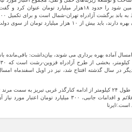
خت و توسعه زیربناهای حمل و نقل، مجموع اعتبار مورد نیا
کرمانشاه
آزادراه های مذکور که باید توسط دولت تامین شود را حدود ۱۸هزار میلیارد تومان عنوان کرد و گف
کهگلویه و بویر
هشت‌هزار میلیارد تومان از این مبلغ مربوط به باند برگشت آزادراه تهران
گلستان
کیلومتر آزادراه مذکور که سال ۱۴۰۳ امکان بهره دارند، باید بیش از ۱۰ هزار میلیارد تومان از سوی د
گیلان
لرستان
مازندران
مرکزی
 امسال آماده بهره برداری می شوند، بیان‌داشت: باقی‌مانده بان
هرمزگان
رفت آزادراه منجیل رودبار به طول هشت کیلومتر، بخشی از طرح آزاد
همدان
یگر در سال گذشته افتتاح شد، نیز در اویل اسفندماه امسا
یزد
وی در پایان یادآور شد: آزادراه تبریز-مرند به طول ۲۴ کیلومتر از ادامه کنارگذر غربی تبریز به سمت مرند 
صوفیان به شبستر هم اگر برای تجهیز به علائم و اقدامات جانبی، ۳۰۰ میلیارد تومان اعتبار مورد نیاز
 است./ایرنا