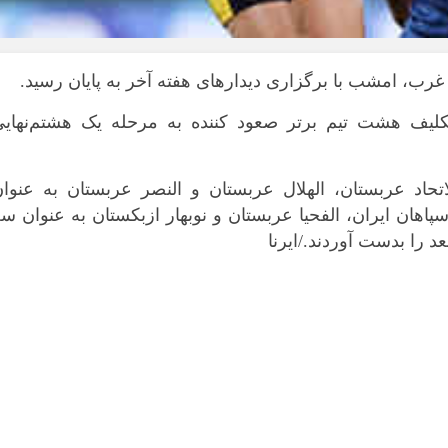
بوشهر
تهران
چهار محال و بخ
رب، امشب با برگزاری دیدارهای هفته آخر به پایان رسید.
خراسان جنوبی
کلیف هشت تیم برتر صعود کننده به مرحله یک هشتم‌نهایی
خراسان رضوی
خراسان شمال
تحاد عربستان، الهلال عربستان و النصر عربستان به عنوان
خوزستان
پاهان ایران، الفحیا عربستان و نوبهار ازبکستان به عنوان س
زنجان
د را بدست آوردند./ایرنا
سمنان
سیستان و بلو
فارس
قزوین
قم
کردستان
کرمان