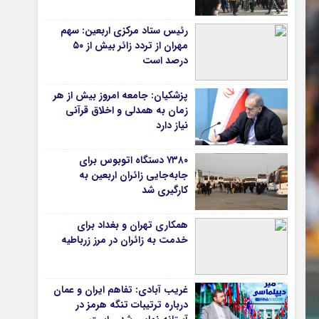
دانشگاه
رئیس ستاد مرکزی اربعین: سهم
مهران از تردد زائر بیش از ۵۰
آموزش و پرورش
درصد است
بهداشت و درمان
سبک زندگی
پزشکیان: جامعه امروز بیش از هر
حوادث، انتظامی
زمان به همدلی و اخلاق قرآنی
نیاز دارد
شهری و رفاهی
شهرداری و شورای شهر
۷۳۸۰ دستگاه اتوبوس برای
جابه‌جایی زائران اربعین به‌
*ماناسپهر
کارگیری شد
قی
یادداشت روز
همکاری تهران و بغداد برای
ی
اطلاعیه
خدمت به زائران در مرز زرباطیه
پیام تبریک ماناسپهر
پیام تسلیت ماناسپهر
غریب آبادی: تفاهم ایران و عمان
پیوندهای سایت
درباره ترتیبات تنگه هرمز در