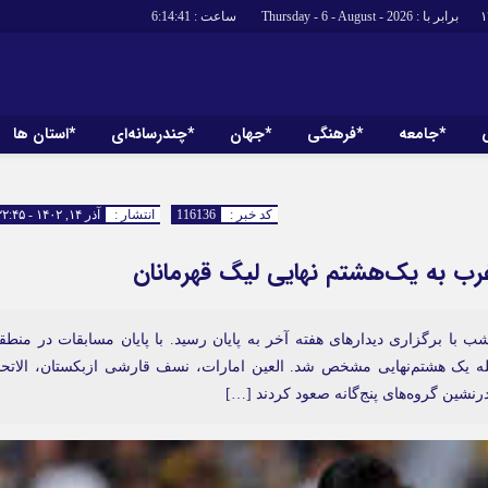
برابر با : Thursday - 6 - August - 2026
ساعت :
6:14:42
*جامعه
*فرهنگی
*جهان
*چندرسانه‌ای
*استان ها
*سیاسی
*اقتصادی
رهبر انقلاب
بانک ها
کد خبر :
116136
انتشار :
آذر ۱۴, ۱۴۰۲ - ۲۲:۴۵
دولت
بیمه‌ها
مجلس
نفت و انرژی
وزارت امور خارجه
استخدام
احزاب و تشکلها
اخبار بورس
با برگزاری دیدارهای هفته آخر به پایان رسید. با پایان مسابقات در منطق
ه یک هشتم‌نهایی مشخص شد. العین امارات، نسف قارشی ازبکستان، الاتحا
ارتباطات و فن
رنشین گروه‌های پنج‌گانه صعود کردند […]
اقتصاد بین الم
آگهی های دولت
تبلیغات