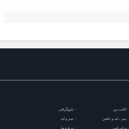
اکانت من
تایپوگرافی
تیتر ، لید و عکس
تیتر و لید
دراپ کپ
درباره ما