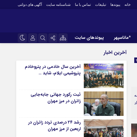
خانه
پیوندها
تبلیغات
تماس با ما
شناسنامه سایت
آگهی های دولتی
*ماناسپهر
پیوندهای سایت
*ورزش
نام کاربری یا نشانی ایمیل
اینستاگرام
آخرین اخبار
فوتبال
تلگرام
آخرین سال خادمی در پتروخادم
باشگاه پرسپولیس
پتروشیمی ایلام، شاید …
رمز عبور
سروش
باشگاه استقلال
کشتی و وزنه‌برداری
ایتا
ثبت رکورد جهانی جابه‌جایی
ورزشهای رزمی
ه
مرا به خاطر بسپار
آپارات
زائران در مرز مهران
د
 آوری اطلاعات
ورزش زنان
لل
توپ و تور
رشد ۲۴ درصدی تردد زائران در
ی
سایر حوزه ها
اربعین از مرز مهران
*جامعه