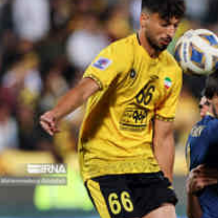
*چندرسانه‌ای
*استان ها
فیلم
آذربایجان شر
گالری
آذربایجان غرب
اینفوگرافی
اردبیل
عکس
اصفهان
صوت و فیلم
البرز
ایلام