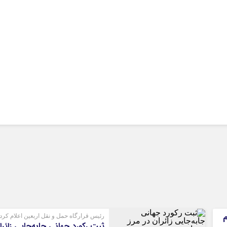
کرمانشاه
کهگلویه و بویر
گلستان
گیلان
لرستان
مازندران
مرکزی
هرمزگان
همدان
یزد
م
رئیس قرارگاه حمل و نقل اربعین اعلام کرد
ثبت رکورد جهانی جابه‌جایی زائرا