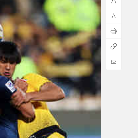
*فرهنگی
*جهان
مذهبی
بین الملل
ایثار و شهادت
آسیای غربی
دفاع مقدس
آمریکا و اروپا
اربعین