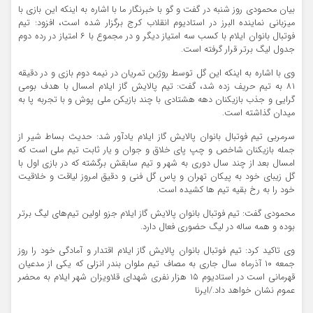
بیان محمودی روز شنبه در گفت و گو با خبرنگار ما با اشاره به اینکه این بازی با
میزبانی نماینده البرز در استادیوم انقلاب کرج برگزار شده است، افزود: تیم
فوتبال بانوان ایلام با کسب سه امتیاز دیگر و در مجموع با ۶ امتیاز در رده دوم
جدول لیگ برتر قرار گرفته است.
وی با اشاره به اینکه این گل توسط روژین تمریان در نیمه دوم بازی و در دقیقه
۸۱ به تیم حریف زده شد، گفت: تیم پالایش گاز ایلام امسال با هدف بومی
گرایی و جذب بازیکنان دهه هشتادی با چند بازیکن ملی پوش و با تجربه پا به
میدان گذاشته است.
سرمربی تیم فوتبال بانوان پالایش گاز ایلام یادآور شد: حدیث بساط شیر از
جمله بازیکنان شاخص و چپ پای خلاق و جوان و یار ثابت تیم ملی است که
امسال بعد از چند سال دوری به شهر و تیم سابقش برگشته که در بازی اول با
گل زیبای خود به پیکان تهران و پاس گل فنی و دقیق امروز لیاقت و خلاقیت
خود را به رخ بقیه تیم ها کشیده است.
محمودی گفت: تیم فوتبال بانوان پالایش گاز ایلام جزو اولین تیم‌های لیگ برتر
بوده و همه ساله در لیگ حضوری فعال دارد.
وی تاکید کرد: تیم فوتبال بانوان پالایش گاز ایلام اقتدار و آمادگی خود را روز
جمعه ۱۰ آذرماه سال جاری به مصاف تیم ملوان بندر انزلی که یکی از مدعیان
قهرمانی است در استادیوم ۱۵ هزار نفری شهدای قلاویزان شهر ایلام به محضر
عموم نشان خواهد داد./ایرنا