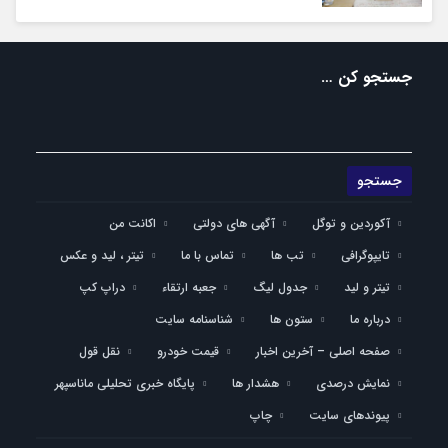
جستجو کن …
آکوردین و توگل
آگهی های دولتی
اکانت من
تایپوگرافی
تب ها
تماس با ما
تیتر ، لید و عکس
تیتر و لید
جدول لیگ
جعبه ارتقاء
دراپ کپ
درباره ما
ستون ها
شناسنامه سایت
صفحه اصلی – آخرین اخبار
قیمت خودرو
نقل قول
نمایش درصدی
هشدار ها
پایگاه خبری تحلیلی ماناسپهر
پیوندهای سایت
چاپ