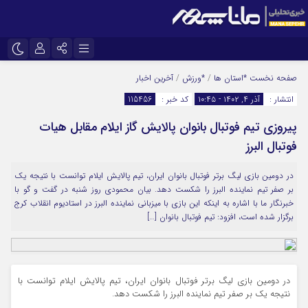
نام کاربری یا نشانی ایمیل
اینستاگرام
تلگرام
صفحه نخست
*استان ها
/
*ورزش
/
آخرین اخبار
انتشار :
آذر ۴, ۱۴۰۲ - ۱۰:۴۵
کد خبر :
115456
سروش
ایتا
پیروزی تیم فوتبال بانوان پالایش گاز ایلام مقابل هیات
رمز عبور
آپارات
فوتبال البرز
در دومین بازی لیگ برتر فوتبال بانوان ایران، تیم پالایش ایلام توانست با نتیجه یک
مرا به خاطر بسپار
بر صفر تیم نماینده البرز را شکست دهد. بیان محمودی روز شنبه در گفت و گو با
خبرنگار ما با اشاره به اینکه این بازی با میزبانی نماینده البرز در استادیوم انقلاب کرج
برگزار شده است، افزود: تیم فوتبال بانوان […]
در دومین بازی لیگ برتر فوتبال بانوان ایران، تیم پالایش ایلام توانست با
نتیجه یک بر صفر تیم نماینده البرز را شکست دهد.