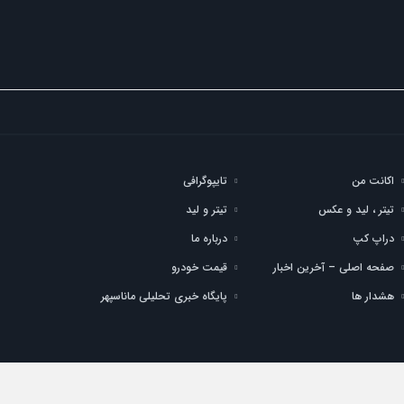
اکانت من
تایپوگرافی
تیتر ، لید و عکس
تیتر و لید
دراپ کپ
درباره ما
صفحه اصلی – آخرین اخبار
قیمت خودرو
هشدار ها
پایگاه خبری تحلیلی ماناسپهر
طالب با ذکر منبع بلامانع است.