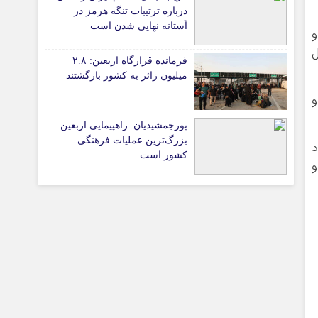
پیوندهای سایت
درباره ترتیبات تنگه هرمز در
آستانه نهایی شدن است
و
رشته شامل
فرمانده قرارگاه اربعین: ۲.۸
تیاری
میلیون زائر به کشور بازگشتند
و
پورجمشیدیان: راهپیمایی اربعین
بزرگ‌ترین عملیات فرهنگی
د
کشور است
و
چستان