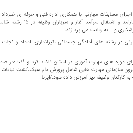
ایلام
رای مسابقات مهارتی با همکاری اداره فنی و حرفه ای خبرداد 
بوشهر
گفت: این مسابقات که با شعار پنجه های کارامد و اشتغال سرآمد آغاز و سربازان وظیفه در ۱۵ 
تهران
کاری و … به رقابت می پردازند.
چهار محال و بخ
خراسان جنوبی
رتی در رشته های آمادگی جسمانی ،تیراندازی، امداد و نجات 
خراسان رضوی
خراسان شمالی
جرای دوره های مهارت آموزی در استان تاکید کرد و گفت:در صد
خوزستان
ی برون سازمانی مهارت هایی شامل پرورش دام سبک،کشت نباتات 
زنجان
ه کارکنان وظیفه نیز آموزش داده شود./ایرنا
سمنان
سیستان و بلو
فارس
قزوین
قم
کردستان