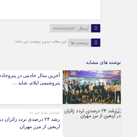
manasepehr
ارسال :
این مطلب بدون برچسب می باشد.
برچسب ها
نوشته های مشابه
آخرین سال خادمی در پتروخادم
پتروشیمی ایلام، شاید …
استاندار ایلام خبر داد
رشد ۲۴ درصدی تردد زائران در
اربعین از مرز مهران