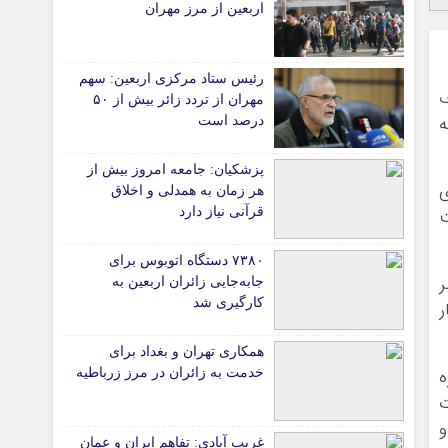
اربعین از مرز مهران
*جامعه
دانشگاه
رئیس ستاد مرکزی اربعین: سهم
ف
آموزش و پرورش
مهران از تردد زائر بیش از ۵۰
ه
درصد است
بهداشت و درمان
سبک زندگی
پزشکیان: جامعه امروز بیش از
حوادث، انتظامی
ی
هر زمان به همدلی و اخلاق
شهری و رفاهی
ت
قرآنی نیاز دارد
شهرداری و شورای شهر
۷۳۸۰ دستگاه اتوبوس برای
ر
جابه‌جایی زائران اربعین به‌
*ماناسپهر
کارگیری شد
ر
ی
یادداشت روز
اطلاعیه
همکاری تهران و بغداد برای
ه
خدمت به زائران در مرز زرباطیه
پیام تبریک ماناسپهر
ت
پیام تسلیت ماناسپهر
و
غریب آبادی: تفاهم ایران و عمان