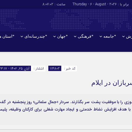
برابر با : Thursday - 6 - August - 2026
ساعت :
8:07:03
زش
*جامعه
*فرهنگی
*جهان
*چندرسانه‌ای
*استان ه
*سیاسی
*اقتصادی
رهبر انقلاب
بانک ها
کد خبر :
114802
انتشار :
آبان ۲۵, ۱۴۰۲ - ۲۳:۱۷
دولت
بیمه‌ها
مجلس
نفت و انرژی
وزارت امور خارجه
استخدام
احزاب و تشکلها
اخبار بورس
هارت آموزی را با موفقیت پشت سر بگذارند. سردار «جمال سلمانی» روز پنجشنبه در گف
: با هدف افزایش نشاط خدمتی و ایجاد مهارت شغلی برای کارکنان وظیفه، پلی
ارتباطات و فن 
اقتصاد بین المل
آگهی های دولت