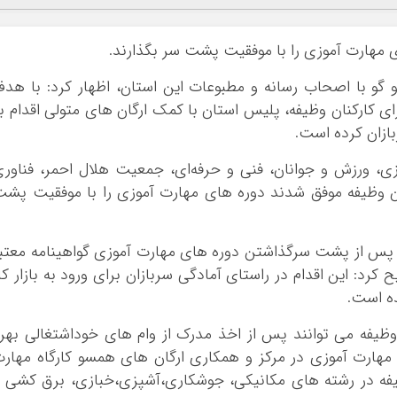
تبلیغات
 گو با اصحاب رسانه و مطبوعات این استان، اظهار کرد: با هد
 کارکنان وظیفه، پلیس استان با کمک ارگان های متولی اقدام ب
زی، ورزش و جوانان، فنی و حرفه‌ای، جمعیت هلال احمر، فناور
ت تاکنون ۸۲۶ نفر از سربازان وظیفه موفق شدند دوره های مهارت آموزی را با موفقیت پش
فه پس از پشت سرگذاشتن دوره های مهارت آموزی گواهینامه معتب
*چندرسانه‌ای
*استان ها
رد: این اقدام در راستای آمادگی سربازان برای ورود به بازار کا
فیلم
آذربایجان شرق
ه است.
گالری
آذربایجان غربی
ن وظیفه می توانند پس از اخذ مدرک از وام های خوداشتغالی بهر
اینفوگرافی
اردبیل
 مهارت آموزی در مرکز و همکاری ارگان های همسو کارگاه مهار
عکس
اصفهان
ظیفه در رشته های مکانیکی، جوشکاری،آشپزی،خبازی، برق کشی 
صوت و فیلم
البرز