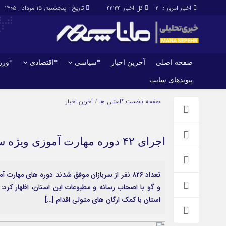
اخبار امروز :
کل اخبار
تاریخ : پنجشنبه, ۱۵ مرداد , ۱۴۰۵
42134
2
صفحه اصلی
آخرین اخبار
*سیاسی
*اقتصادی
*ور
پیوندهای سایت
صفحه اصلی
آخرین اخبار
صفحه نخست
*استان ها
/
آخرین اخبار
اجرای ۴۲ دوره مهارت آموزی ویژه سربازان در ایلام
تعداد ۸۲۶ نفر از سربازان موفق شدند دوره های م
و گو با اصحاب رسانه و مطبوعات این استان، اظهار کرد
استان با کمک ارگان های متولی اقدام […]