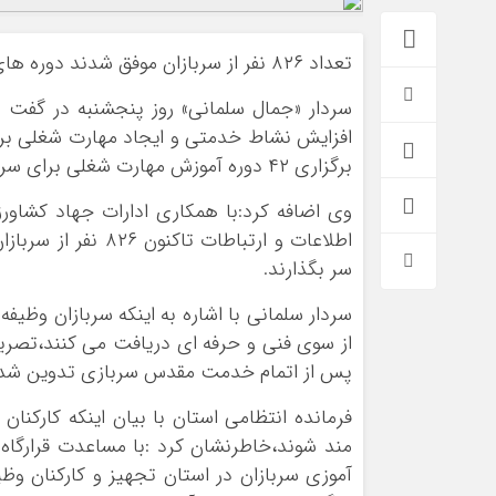
تعداد ۸۲۶ نفر از سربازان موفق شدند دوره های مهارت آموزی را با موفقیت پشت سر بگذارند.
سردار «جمال سلمانی» روز پنجشنبه در گفت و
افزایش نشاط خدمتی و ایجاد مهارت شغلی برای
برگزاری ۴۲ دوره آموزش مهارت شغلی برای سربازان کرده است.
وی اضافه کرد:با همکاری ادارات جهاد کشاور
اطلاعات و ارتباطا
سر بگذارند.
سردار سلمانی با اشاره به اینکه سربازان وظی
*فرهنگی
*جهان
از سوی فنی و حرفه ای دریافت می کنند،تصریح ک
مذهبی
بین الملل
پس از اتمام خدمت مقدس سربازی تدوین شد
ایثار و شهادت
آسیای غربی
فرمانده انتظامی استان با بیان اینکه کارکنا
دفاع مقدس
آمریکا و اروپا
مند شوند،خاطرنشان کرد :با مساعدت قرارگاه
اربعین
آموزی سربازان در استان تجهیز و کارکنان و