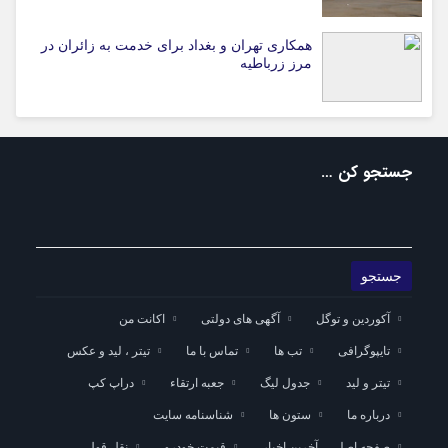
همکاری تهران و بغداد برای خدمت به زائران در
مرز زرباطیه
جستجو کن …
آکوردین و توگل
آگهی های دولتی
اکانت من
تایپوگرافی
تب ها
تماس با ما
تیتر ، لید و عکس
تیتر و لید
جدول لیگ
جعبه ارتقاء
دراپ کپ
درباره ما
ستون ها
شناسنامه سایت
صفحه اصلی – آخرین اخبار
قیمت خودرو
نقل قول