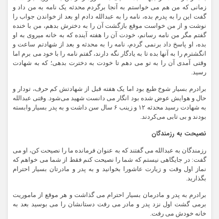
زمانی که من هم می خواستم به آنجا برگردم محدثه یک نامه به من داد و
گفت این را به پدرم بده، نامه را به عبدالله دادم او بعد از خواندن جواب را
نوشت و از من خواست موقع بازگشت آن را به دخترش بدهم، من با خنده
گفتم مگر من نامه رسانم، خودت آن را هفته آینده که به خانه میروی به او
بده، او پاسخ داد برنمی گردم، نامه را به محدثه و بعد از شهادتم ساعت و
انگشترم را به آنها بده تا به یادگار نگه دارند، گفتم نامه را با خود می برم اما
وقتی آمدی آن را به تو می دهم تا خودت به دخترت بدهی؛ که به شهادت
رسید.
برادرم بسیار شوخ طبع بود اما یک هفته قبل از شهادتش کم حرف، تودار و
حال و هوایش عوض شده بود انگار می دانست شهید می‌شود. وقتی عبدالله
به شهادت رسید محدثه ۱۲ و زینب ۶ سال سن داشت و به پدر بسیار وابسته
بودند و بی تابی می‌کردند.
نصیحت به رزمندگان
رزمندگان به عبدالله می گفتند که به عنوان فرمانده ما را نصیحت کن، او می
گفت: در جایگاهی نیستم که شما را نصیحت کنم فقط از شما می خواهم که
نماز اول وقت و زیارت عاشورا بخوانید و به پدر و مادرتان بسیار احترام
بگذارید.
برادرم به پدر و مادرمان بسیار احترام می گذاشت و هر موقع از ماموریت
برمی گشت اول نزد پدر و مادر می رفت دستانشان را می بوسید بعد به
خانه خودش می رفت.