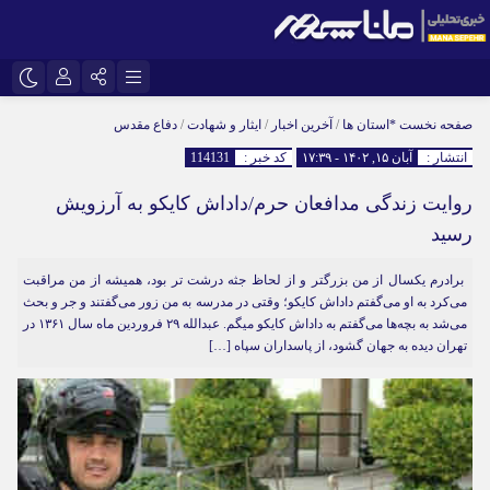
نام کاربری یا نشانی ایمیل
اینستاگرام
تلگرام
صفحه نخست
*استان ها
/
آخرین اخبار
/
ایثار و شهادت
/
دفاع مقدس
انتشار :
آبان ۱۵, ۱۴۰۲ - ۱۷:۳۹
کد خبر :
114131
سروش
ایتا
روایت زندگی مدافعان حرم/داداش کایکو به آرزویش
رمز عبور
آپارات
رسید
برادرم یکسال از من بزرگتر و از لحاظ جثه درشت تر بود، همیشه از من مراقبت
مرا به خاطر بسپار
می‌کرد به او می‌گفتم داداش کایکو؛ وقتی در مدرسه به من زور می‌گفتند و جر و بحث
می‌شد به بچه‌ها می‌گفتم به داداش کایکو میگم. عبدالله ۲۹ فروردین ماه سال ۱۳۶۱ در
تهران دیده به جهان گشود، از پاسداران سپاه […]