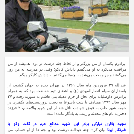
برادرم یکسال از من بزرگتر و از لحاظ جثه درشت تر بود، همیشه از من
مراقبت می‌کرد به او می‌گفتم داداش کایکو؛ وقتی در مدرسه به من زور
می‌گفتند و جر و بحث می‌شد به بچه‌ها می‌گفتم به داداش کایکو میگم.
عبدالله ۲۹ فروردین ماه سال ۱۳۶۱ در تهران دیده به جهان گشود، از
پاسداران سپاه انصارالمهدی (ع) و اعضای تیم حفاظت بود که به همراه
برادرش داوطلبانه برای دفاع از حرم عقیله بنی هاشم به سوریه رفت و ۲۷
مهر سال ۱۳۹۴ مصادف با شب تاسوعا به دست تروریست‌های تکفیری در
حومه شهر حلب به فیض شهادت نائل شد از این شهید والامقام، ۲ فرزند
دختر به نام های محدثه و زینب به یادگار مانده است.
مجید باقری نیارکی برادر این شهید مدافع حرم در گفت وگو با
خبرنگار ایرنا
بیان کرد: جثه عبدالله درشت بود و بچه ها از او حساب می