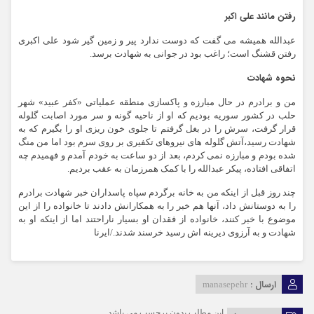
رفتن مانند علی اکبر
عبدالله همیشه می گفت که دوست ندارد پیر و زمین گیر شود علی اکبری
رفتن قشنگ است؛ راغب بود در جوانی به شهادت برسد.
نحوه شهادت
من و برادرم در حال مبارزه و پاکسازی منطقه عملیاتی «کفر عبید» شهر
حلب در کشور سوریه بودیم که او از ناحیه گونه و سر مورد اصابت گلوله
قرار گرفت، سرش را در بغل گرفتم تا جلوی خون ریزی او را بگیرم که به
شهادت رسید،آتش گلوله های نیروهای تکفیری بر روی سرم بود اما من منگ
شده بودم و مبارزه نمی کردم، بعد از دو ساعت به خودم آمدم و فهمیدم چه
اتفاقی افتاده، پیکر عبدالله را با کمک همرزمان به عقب بردیم.
چند روز قبل از اینکه من به خانه برگردم سپاه پاسداران خبر شهادت برادرم
را به دوستانش داد، آنها هم خبر را به همکارانش دادند تا خانواده را از این
موضوع با خبر کنند، خانواده از فقدان او بسیار ناراحتند اما از اینکه او به
شهادت و به آرزوی دیرینه اش رسید خرسند شدند./ایرنا
ارسال :
manasepehr
این مطلب بدون برچسب می باشد.