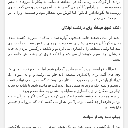
بردند، از کودکی تا زمانی که در منطقه عملیاتی به پیکار با نیروهای داعش
رفته بودیم به او داداش کایکو می گفتم، عبدالله می خندید و می گفت جلوی
رزمنده ها نگو داداش کایکو ؛ اما گوش من بدهکار نبود و همیشه او را با این
اسم صدا می زدم.
اشک شوق عبدالله برای بازگشت آوارگان
مجید از دیدن صحنه هایی همچون آواره شدن ساکنان سوریه، کشته شدن
زنان و کودکان و ربودن دختران به دست نیروهای داعش بسیار ناراحت می
شد اما وقتی منطقه را پاکسازی می کردیم و شاهد بازگشتن مردم به خانه
هایشان بود بسیار خوشحال می شد و اشک شوق در چشمانش حلقه می
بست.
از عبدالله خواسته بودند که فرمانده گردان شود اما او نپذیرفت، زمانی که
بچه های آفند برای پاکسازی منطقه باید جلو می رفتند و او به عنوان تک
تیرانداز باید در عقب به صورت استتار می ایستاد، گفت من نمی توانم عقب
بایستم و بقیه جلو بروند به همین دلیل پذیرفت فرمانده شود تا شانه به شانه
دیگر رزمندگان برای پاکسازی و مقابله با دشمن به خط مقدم برود.
برادرم همیشه به واقعه عاشورا فکر می کرد و می گفت اگر ما در آن حادثه
بودیم طرفدار چه کسی بودیم؟ من به او می گفتم الان که پیرو امام حسین
(ع) هستیم.
جواب نامه بعد از شهادت
بعد از بازگشت از جبهه عبدالله یک هفته زودتر از من به سوریه بازگشت