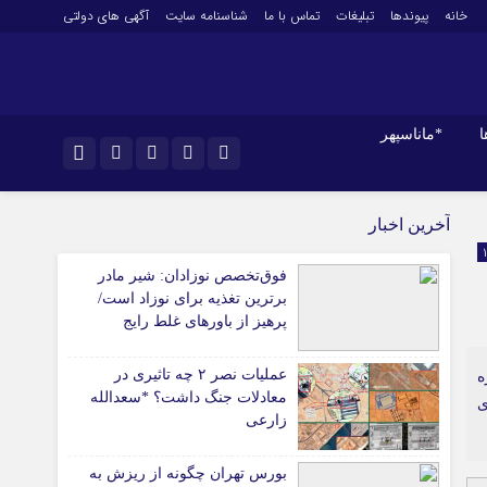
خانه
پیوندها
تبلیغات
تماس با ما
شناسنامه سایت
آگهی های دولتی
ا
*ماناسپهر
نام کاربری یا نشانی ایمیل
*ورزش
اینستاگرام
آخرین اخبار
فوتبال
تلگرام
فوق‌تخصص نوزادان: شیر مادر
باشگاه پرسپولیس
رمز عبور
برترین تغذیه برای نوزاد است/
سروش
باشگاه استقلال
پرهیز از باورهای غلط رایج
کشتی و وزنه‌برداری
ایتا
ورزشهای رزمی
عملیات نصر ۲ چه تاثیری در
ه
مرا به خاطر بسپار
آپارات
معادلات جنگ داشت؟ *سعدالله
ی
آوری اطلاعات
ورزش زنان
زارعی
ل
توپ و تور
ی
سایر حوزه ها
بورس تهران چگونه از ریزش به