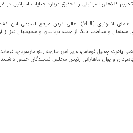
حریم کالاهای اسرائیلی و تحقیق درباره جنایات اسرائیل در غز
ایلام
بوشهر
این راهپیمایی مسالمت آمیز توسط شورای علمای اندونزی (MUI)، عالی ترین مرجع اسلامی این کش
تهران
سلمان و مذاهب دیگر از جمله بوداییان و مسیحیان نیز از آ
چهار محال و بخ
خراسان جنوبی
خراسان رضوی
هبی یاقوت چولیل قوماس، وزیر امور خارجه رتنو مارسودی، فرماندا
خراسان شمالی
اسودان و پوان ماهارانی رئیس مجلس نمایندگان حضور داشتند.
خوزستان
زنجان
سمنان
سیستان و بلو
فارس
قزوین
قم
کردستان