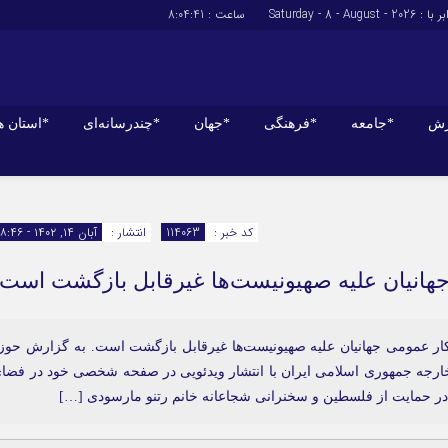
: Saturday - 8 - August - 2026
ساعت :
8:04:41
زش
*جامعه
*فرهنگی
*جهان
*چندرسانه‌ای
*استان ه
*سیاسی
*اقتصادی
رهبر انقلاب
بانک ها
کد خبر :
114063
انتشار :
آبان ۱۴, ۱۴۰۲ - ۱۸:۴۶
دولت
بیمه‌ها
 جهانیان علیه صهیونیست‌ها غیرقابل بازگشت است
مجلس
نفت و انرژی
وزارت امور خارجه
استخدام
احزاب و تشکلها
اخبار بورس
ار عمومی جهانیان علیه صهیونیست‌ها غیرقابل بازگشت است. به گزارش حوز
خارجه جمهوری اسلامی ایران با انتشار ویدئویی در صفحه شخصی خود در فضا
ارتباطات و فن 
در حمایت از فلسطین و سخنرانی شجاعانه خانم رتنو مارسودی […]
اقتصاد بین المل
آگهی های دولت