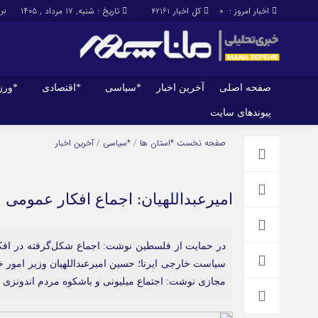
برابر با 
اخبار امروز :
کل اخبار
تاریخ : شنبه, ۱۷ مرداد , ۱۴۰۵
42161
0
صفحه اصلی
آخرین اخبار
*سیاسی
*اقتصادی
*ور
پیوندهای سایت
صفحه اصلی
آخرین اخبار
صفحه نخست
*استان ها
/
*سیاسی
/
آخرین اخبار
امیرعبداللهیان: اجماع افکار عمومی
در حمایت از فلسطین نوشت: اجماع شکل‌گرفته در افک
سیاست خارجی ایرنا؛ حسین امیرعبداللهیان وزیر امور 
مجازی نوشت: اجتماع میلیونی و باشکوه مردم اندونزی 