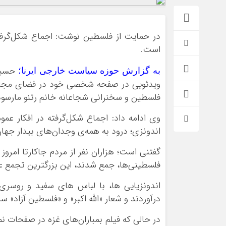
در حمایت از فلسطین نوشت: اجماع شکل‌گرفته
است.
حسین 
به گزارش حوزه سیاست خارجی ایرنا؛
ویدئویی در صفحه شخصی خود در فضای مجازی 
فلسطین و سخنرانی شجاعانه خانم رتنو مارسود
وی ادامه داد: اجماع شکل‌گرفته در افکار ع
اندونزی؛ درود به همه‌ی وجدان‌های بیدار جهان
*فرهنگی
*جهان
گفتنی است؛ هزاران نفر از مردم جاکارتا امروز
مذهبی
بین الملل
فلسطینی‌ها، جمع شدند، این بزرگترین تجمع عم
ایثار و شهادت
آسیای غربی
اندونزیایی ها، با لباس های سفید و روسری
دفاع مقدس
آمریکا و اروپا
درآوردند و شعار «الله اکبر» و «فلسطین آزاد» س
اربعین
در حالی که فیلم بمباران‌های غزه در صفحات