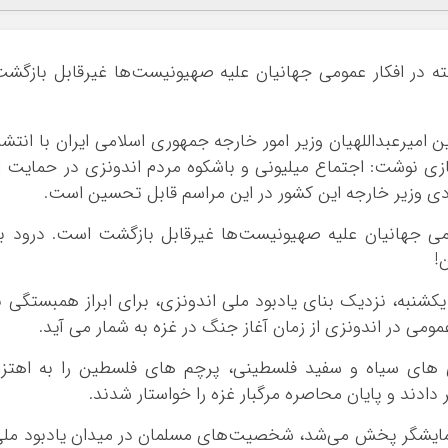
تبلیغات
 در افکار عمومی جهانیان علیه صهیونیست‌ها غیرقابل بازگش
امیرعبداللهیان وزیر امور خارجه جمهوری اسلامی ایران با انتشا
نوشت: اجتماع میلیونی و باشکوه مردم اندونزی در حمایت ا
ی وزیر خارجه این کشور در این مراسم قابل تحسین است.
مومی جهانیان علیه صهیونیست‌ها غیرقابل بازگشت است. درود ب
!
*چندرسانه‌ای
*استان ها
 یکشنبه، نزدیک بنای یادبود ملی اندونزی، برای ابراز همبستگی ب
فیلم
ومی در اندونزی از زمان آغاز جنگ در غزه به شمار می آید.
آذربایجان شرق
گالری
آذربایجان غربی
 های سیاه و سفید فلسطینی، پرچم های فلسطین را به اهتزا
اینفوگرافی
اردبیل
ر دادند و پایان محاصره مرگبار غزه را خواستار شدند.
عکس
اصفهان
 نمایشگر پخش می‌شد، شخصیت‌های مسلمان در میدان یادبود مل
صوت و فیلم
البرز