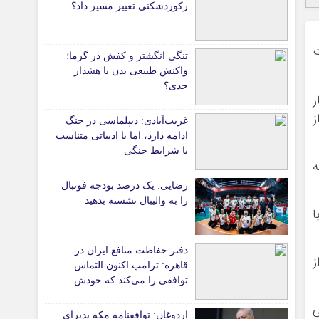
رکوردشکنی تغییر مسیر داد؟
*جامعه
دانشگاه
ت
تنگی انگشتر و کفش در گرما؛
آموزش و پرورش
واکنش طبیعی بدن یا هشدار
جدی؟
بهداشت و درمان
ر
سبک زندگی
ز
غریب‌آبادی: دیپلماسی در جنگ
حوادث، انتظامی
ادامه دارد، اما با ادبیاتی متناسب
شهری و رفاهی
با شرایط جنگی
ه
شهرداری و شورای شهر
رضایی: یک درصد بودجه فوتبال
را به والیبال نشسته بدهید
*ماناسپهر
ا
ی
یادداشت روز
اطلاعیه
دفتر حفاظت منافع ایران در
ز
قاهره: ترامپ اکنون التماس
پیام تبریک ماناسپهر
توافقی را می‌کند که خودش
پیام تسلیت ماناسپهر
ویران کرد
ی
اردوغان: توافقنامه مکه پذیرای