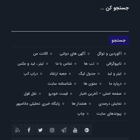
جستجو کن …
آکوردین و توگل
آگهی های دولتی
اکانت من
تایپوگرافی
تب ها
تماس با ما
تیتر ، لید و عکس
تیتر و لید
جدول لیگ
جعبه ارتقاء
دراپ کپ
درباره ما
ستون ها
شناسنامه سایت
صفحه اصلی – آخرین اخبار
قیمت خودرو
نقل قول
نمایش درصدی
هشدار ها
پایگاه خبری تحلیلی ماناسپهر
پیوندهای سایت
چاپ