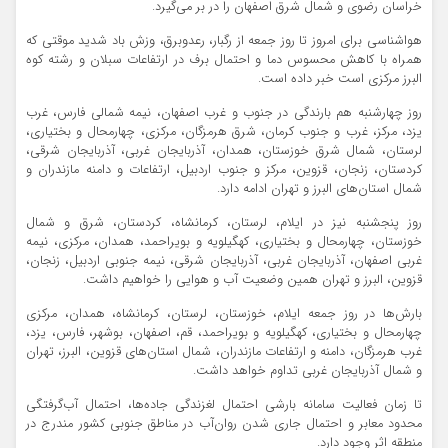
خراسان رضوی و شمال شرق اصفهان را در بر می‌گیرد.
هواشناسی برای امروز تا روز جمعه از رگبار، رعدوبرق، وزش باد شدید موقتی که
همراه با کاهش محسوس دما و احتمال برف در ارتفاعات سبلان و رشته کوه
البرز مرکزی است خبر داده است.
روز چهارشنبه هم بارندگی در جنوب و غرب اصفهان، نیمه شمالی فارس، غرب
یزد، مرکز، غرب و جنوب کرمان، شرق هرمزگان، مرکزی، چهارمحال و بختیاری،
لرستان، شمال شرق خوزستان، همدان، آذربایجان غربی، آذربایجان شرقی،
کردستان، زنجان، قزوین، مرکز و جنوب اردبیل، ارتفاعات و دامنه مازندران و
شمال استان‌های البرز و تهران ادامه دارد.
روز پنجشنبه نیز در ایلام، لرستان، کرمانشاه، کردستان، شرق و شمال
خوزستان، چهارمحال و بختیاری، کهگیلویه و بویراحمد، همدان، مرکزی، نیمه
غربی اصفهان، آذربایجان غربی، آذربایجان شرقی، نیمه جنوبی اردبیل، زنجان،
قزوین، البرز و تهران همین وضعیت آب و هوایی را خواهیم داشت.
بارش‌ها در روز جمعه ایلام، خوزستان، لرستان، کرمانشاه، همدان، مرکزی
چهارمحال و بختیاری، کهگیلویه و بویراحمد، قم، اصفهان، بوشهر، فارس، یزد،
غرب هرمزگان، دامنه و ارتفاعات مازندران، شمال استان‌های قزوین، البرز، تهران
و شمال آذربایجان غربی تداوم خواهد داشت.
تا زمان فعالیت سامانه بارشی احتمال لغزندگی جاده‌ها، احتمال آب‌گرفتگی
محدود معابر و احتمال جاری شدن روان‌آب در مناطق جنوبی کشور مندرج در
منطقه اثر وجود دارد.