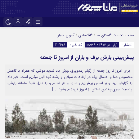
نام کاربری یا نشانی ایمیل
اینستاگرام
تلگرام
صفحه نخست
*استان ها
/
*اقتصادی
/
آخرین اخبار
انتشار :
آبان ۸, ۱۴۰۲ - ۰۸:۳۴
کد خبر :
113608
سروش
ایتا
پیش‌بینی بارش برف و باران از امروز تا جمعه
رمز عبور
آپارات
برای امروز تا روز جمعه از رگبار، رعدوبرق، وزش باد شدید موقتی که همراه با کاهش
محسوس دما و احتمال برف در ارتفاعات سبلان و رشته کوه البرز مرکزی است، خبر داد.
مرا به خاطر بسپار
به گزارش ایرنا و بر اساس پیش‌بینی سازمان هواشناسی، به دلیل نفوذ سامانه بارشی،
وضعیت جوی چندین استان از امروز «زرد» می‌شود. […]