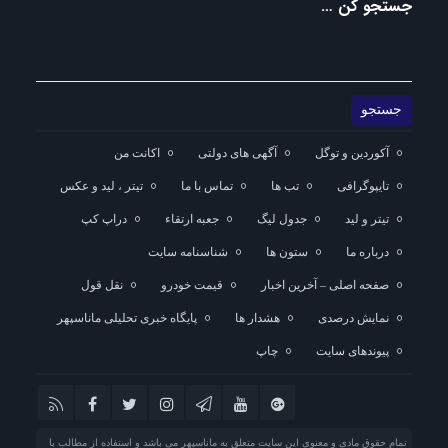
جستجو کن …
آکوردین و توگل
آگهی های دولتی
اکانت من
تایپوگرافی
تب ها
تماس با ما
تیتر ، لید و عکس
تیتر و لید
جدول لیگ
جعبه ارتقاء
دراپ کپ
درباره ما
ستون ها
شناسنامه سایت
صفحه اصلی – آخرین اخبار
قیمت خودرو
نقل قول
نمایش درصدی
هشدار ها
پایگاه خبری تحلیلی ماناسپهر
پیوندهای سایت
چاپ
تمام حقوق مادی و معنوی این سایت متعلق به ماناسپهر می باشد و استفاده از مطالب با