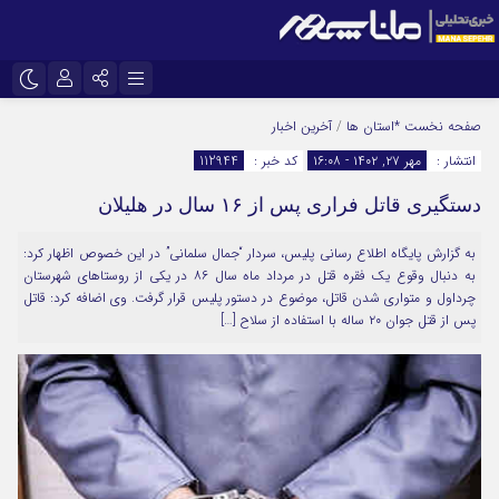
نام کاربری یا نشانی ایمیل
اینستاگرام
تلگرام
صفحه نخست
*استان ها
/
آخرین اخبار
انتشار :
مهر ۲۷, ۱۴۰۲ - ۱۶:۰۸
کد خبر :
112944
سروش
ایتا
دستگیری قاتل فراری پس از ۱۶ سال در هلیلان
رمز عبور
آپارات
به گزارش پایگاه اطلاع رسانی پلیس، سردار “جمال سلمانی” در این خصوص اظهار کرد:
به دنبال وقوع یک فقره قتل در مرداد ماه سال ۸۶ در یکی از روستاهای شهرستان
مرا به خاطر بسپار
چرداول و متواری شدن قاتل، موضوع در دستور پلیس قرار گرفت. وی اضافه کرد: قاتل
پس از قتل جوان ۲۰ ساله با استفاده از سلاح […]