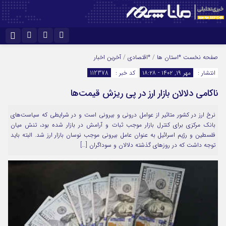
نام کاربری یا نشانی ایمیل
اینستاگرام
تلگرام
صفحه نخست
*استان ها
/
*اقتصادی
/
آخرین اخبار
انتشار :
مهر ۱۹, ۱۴۰۲ - ۱۸:۲۸
کد خبر :
112378
سروش
ایتا
ناکامی دلالان بازار ارز در پی ریزش قیمت‌ها
رمز عبور
آپارات
نرخ ارز در کشور متاثیر از عوامل درونی و بیرونی است و در شرایطی که سیاست‌های
بانک مرکزی برای کنترل بازار موجب ثبات و آرامش در بازار شده بود، تنش میان
مرا به خاطر بسپار
فلسطین و رژیم اسرائیل به عنوان عامل بیرونی موجب نوسان بازار ارز شد. البته باید
توجه داشت که در روزهای گذشته دلالان و سوداگران […]