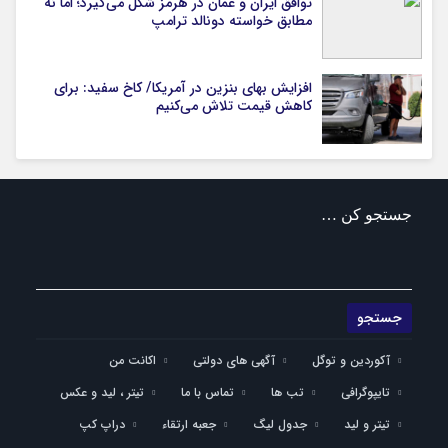
توافق ایران و عمان در هرمز شکل می‌گیرد؛ اما نه
مطابق خواسته دونالد ترامپ
افزایش بهای بنزین در آمریکا/ کاخ سفید: برای
کاهش قیمت تلاش می‌کنیم
جستجو کن …
آکوردین و توگل
آگهی های دولتی
اکانت من
تایپوگرافی
تب ها
تماس با ما
تیتر ، لید و عکس
تیتر و لید
جدول لیگ
جعبه ارتقاء
دراپ کپ