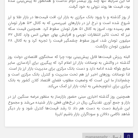
اما این شرایط تنها چند روز بیشتر دوام نداشت و همانطور که پیش‌بینی شده
بود، قیمت ها روند نزولی به خود گرفت.
از روز گذشته و با ورود بانک مرکزی به بازار ارز، افت قیمت‌ها در بازار طلا و ارز
شروع شده است و نرخ ارز در بازارهای غیررسمی که به کانال ۵۳ هزار تومان
هم رسیده بود، امروز به کانال ۵۱ هزار تومان سقوط کرد. همچنین قیمت سکه
نیز که تحت تاثیر انتظارات تورمی و افزایش بهای جهانی انس وارد کانال ۳۲
میلیون تومان شد، امروز سقوط چشمگیر قیمت را تجربه کرد و به کانال ۲۸
میلیون تومان بازگشت.
البته ریزش قیمت‌ها قابل پیش‌بینی بود؛ چرا که سخنگوی اقتصادی دولت روز
گذشته در واکنش به نوسانات بازار ارز اعلام کرد که پیگیری برای آزادسازی سایر
منابع بلوکه شده ادامه دارد و دست بانک مرکزی برای مدیریت بازار ارز باز است.
لذا نوسانات روزهای اخیر ارز هم تحت مدیریت و کنترل بانک مرکزی است و
چشم‌انداز ما این است که وضعیت مطلوب فضای اقتصاد کلان کشور به بانک
مرکزی برای تداوم‌بخشی به ثبات بازار ارز کمک می‌کند.
همچنین روز گذشته اخباری مبنی حضور بازارساز به منظور عرضه سنگین ارز در
بازار و جمع آوری نقدینگی ریال در نرخ‌های فعلی بازار شنیده می‌شد و مجموع
این شرایط دست به دست هم داد تا رشد قیمت‌ها کنترل شود و بار دیگر
شاهد ناکامی دلالان و سوداگران بازار باشیم./ایرنا
manasepehr
ارسال :