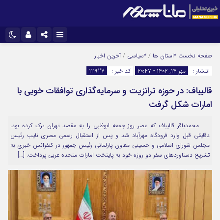
نام کاربری یا نشانی ایمیل
اینستاگرام
تلگرام
صفحه نخست
*استان ها
/
*سیاسی
/
آخرین اخبار
انتشار :
مهر ۱۴, ۱۴۰۲ - ۲۰:۴۷
کد خبر :
111927
سروش
ایتا
قالیباف: در حوزه ترانزیت و سرمایه‌گذاری توافقات خوبی با
رمز عبور
آپارات
امارات شکل گرفت
محمدباقر قالیباف که عصر روز جمعه ابوظبی را به مقصد تهران ترک کرده بود،
مرا به خاطر بسپار
دقایقی قبل وارد فرودگاه مهرآباد شد و پس از استقبال رسمی مصری نایب رئیس
مجلس شورای اسلامی و حسینی معاون پارلمانی رئیس جمهور در کنفرانس خبری به
تشریح دستاوردهای سفر دو روزه خود به پایتخت امارات متحده عربی پرداخت. […]