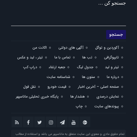
جستجو کن …
آکوردین و توگل
آگهی های دولتی
اکانت من
تایپوگرافی
تب ها
تماس با ما
تیتر ، لید و عکس
تیتر و لید
جدول لیگ
جعبه ارتقاء
دراپ کپ
درباره ما
ستون ها
شناسنامه سایت
صفحه اصلی – آخرین اخبار
قیمت خودرو
نقل قول
نمایش درصدی
هشدار ها
پایگاه خبری تحلیلی ماناسپهر
پیوندهای سایت
چاپ
تمام حقوق مادی و معنوی این سایت متعلق به ماناسپهر می باشد و استفاده از مطالب