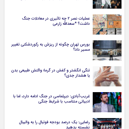
عملیات نصر ۲ چه تاثیری در معادلات جنگ
داشت؟ *سعدالله زارعی
بورس تهران چگونه از ریزش به رکوردشکنی تغییر
مسیر داد؟
تنگی انگشتر و کفش در گرما؛ واکنش طبیعی بدن
یا هشدار جدی؟
غریب‌آبادی: دیپلماسی در جنگ ادامه دارد، اما با
ادبیاتی متناسب با شرایط جنگی
رضایی: یک درصد بودجه فوتبال را به والیبال
نشسته بدهید