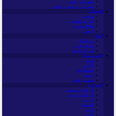
شهری و رفاهی
شهرداری و شورای شهر
*فرهنگی
مذهبی
ایثار و شهادت
دفاع مقدس
اربعین
*جهان
بین الملل
آسیای غربی
آمریکا و اروپا
*چندرسانه‌ای
فیلم
گالری
اینفوگرافی
عکس
صوت و فیلم
*استان ها
آذربایجان شرقی
آذربایجان غربی
اردبیل
اصفهان
البرز
ایلام