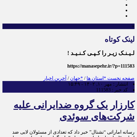
×
لینک کوتاه
لـیـنـک زیـر را کـپـی کـنـیـد !
https://manasepehr.ir/?p=111583
صفحه نخست
*استان ها
/
*جهان
/
آخرین اخبار
انتشار :
مهر ۱۰, ۱۴۰۲ - ۱۵:۴۹
کد خبر :
111583
کارزار یک گروه ضدایرانی علیه
شرکت‌های سوئدی
رسانه اماراتی “نشنال” خبر داد که تعدادی از مسئولان لابی ضد