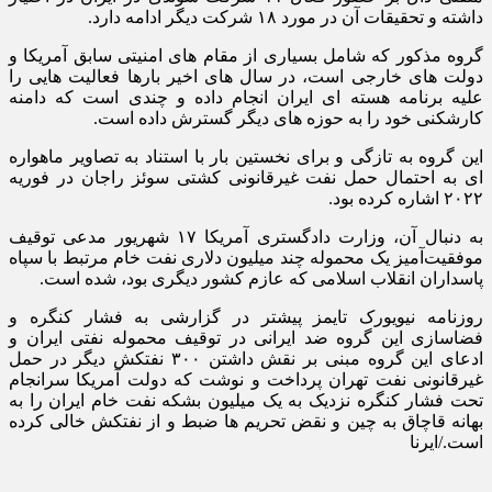
داشته و تحقیقات آن در مورد ۱۸ شرکت دیگر ادامه دارد.
گروه مذکور که شامل بسیاری از مقام های امنیتی سابق آمریکا و
دولت های خارجی است، در سال های اخیر بارها فعالیت هایی را
علیه برنامه هسته ای ایران انجام داده و چندی است که دامنه
کارشکنی خود را به حوزه های دیگر گسترش داده است.
این گروه به تازگی و برای نخستین بار با استناد به تصاویر ماهواره
ای به احتمال حمل نفت غیرقانونی کشتی سوئز راجان در فوریه
۲۰۲۲ اشاره کرده بود.
به دنبال آن، وزارت دادگستری آمریکا ۱۷ شهریور مدعی توقیف
موفقیت‌آمیز یک محموله چند میلیون دلاری نفت خام مرتبط با سپاه
پاسداران انقلاب اسلامی که عازم کشور دیگری بود، شده است.
روزنامه نیویورک تایمز پیشتر در گزارشی به فشار کنگره و
فضاسازی این گروه ضد ایرانی در توقیف محموله نفتی ایران و
ادعای این گروه مبنی بر نقش داشتن ۳۰۰ نفتکش دیگر در حمل
غیرقانونی نفت تهران پرداخت و نوشت که دولت آمریکا سرانجام
تحت فشار کنگره نزدیک به یک میلیون بشکه نفت خام ایران را به
بهانه قاچاق به چین و نقض تحریم ها ضبط و از نفتکش خالی کرده
است./ایرنا