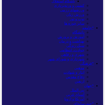
باشگاه استقلال
کشتی و وزنه‌برداری
ورزشهای رزمی
ورزش زنان
توپ و تور
سایر حوزه ها
*جامعه
دانشگاه
آموزش و پرورش
بهداشت و درمان
سبک زندگی
حوادث، انتظامی
شهری و رفاهی
شهرداری و شورای شهر
*فرهنگی
مذهبی
ایثار و شهادت
دفاع مقدس
اربعین
*جهان
بین الملل
آسیای غربی
آمریکا و اروپا
*چندرسانه‌ای