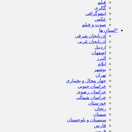
فیلم
گالری
اینفوگرافی
عکس
صوت و فیلم
*استان ها
آذربایجان شرقی
آذربایجان غربی
اردبیل
اصفهان
البرز
ایلام
بوشهر
تهران
چهار محال و بختیاری
خراسان جنوبی
خراسان رضوی
خراسان شمالی
خوزستان
زنجان
سمنان
سیستان و بلوچستان
فارس
قزوین