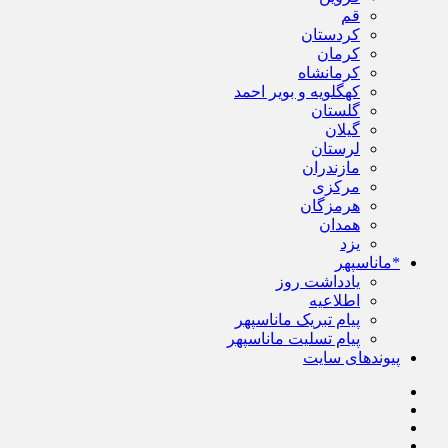
قم
کردستان
کرمان
کرمانشاه
کهگلویه و بویر احمد
گلستان
گیلان
لرستان
مازندران
مرکزی
هرمزگان
همدان
یزد
*ماناسپهر
یادداشت روز
اطلاعیه
پیام تبریک ماناسپهر
پیام تسلیت ماناسپهر
پیوندهای سایت