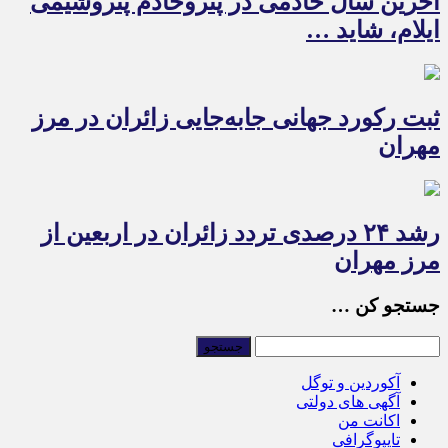
آخرین سال خادمی در پتروخادم پتروشیمی
ایلام، شاید …
ثبت رکورد جهانی جابه‌جایی زائران در مرز
مهران
رشد ۲۴ درصدی تردد زائران در اربعین از
مرز مهران
جستجو کن …
آکوردین و توگل
آگهی های دولتی
اکانت من
تایپوگرافی