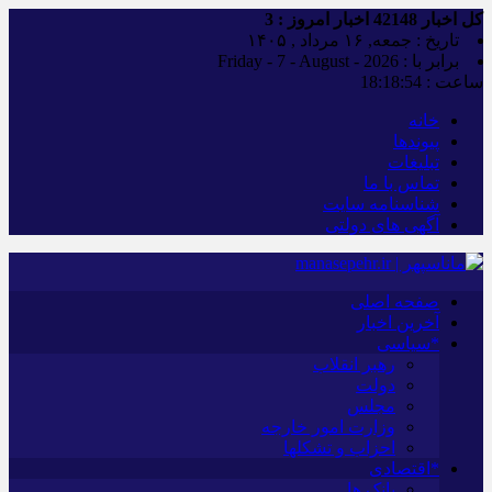
کل اخبار
42148
اخبار امروز :
3
تاریخ : جمعه, ۱۶ مرداد , ۱۴۰۵
برابر با : Friday - 7 - August - 2026
ساعت :
18:18:55
خانه
پیوندها
تبلیغات
تماس با ما
شناسنامه سایت
آگهی های دولتی
صفحه اصلی
آخرین اخبار
*سیاسی
رهبر انقلاب
دولت
مجلس
وزارت امور خارجه
احزاب و تشکلها
*اقتصادی
بانک ها