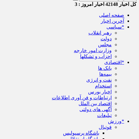
کل اخبار
42148
اخبار امروز :
3
صفحه اصلی
آخرین اخبار
*سیاسی
رهبر انقلاب
دولت
مجلس
وزارت امور خارجه
احزاب و تشکلها
*اقتصادی
بانک ها
بیمه‌ها
نفت و انرژی
استخدام
اخبار بورس
ارتباطات و فن آوری اطلاعات
اقتصاد بین الملل
آگهی های دولتی
تبلیغات
*ورزش
فوتبال
باشگاه پرسپولیس
باشگاه استقلال