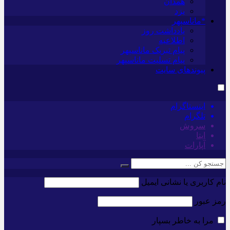
همدان
یزد
*ماناسپهر
یادداشت روز
اطلاعیه
پیام تبریک ماناسپهر
پیام تسلیت ماناسپهر
پیوندهای سایت
اینستاگرام
تلگرام
سروش
ایتا
آپارات
نام کاربری یا نشانی ایمیل
رمز عبور
مرا به خاطر بسپار