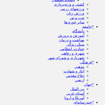
کشتی و وزنه‌برداری
ورزشهای رزمی
ورزش زنان
توپ و تور
سایر حوزه ها
*جامعه
دانشگاه
آموزش و پرورش
بهداشت و درمان
سبک زندگی
حوادث، انتظامی
شهری و رفاهی
شهرداری و شورای شهر
*فرهنگی
مذهبی
ایثار و شهادت
دفاع مقدس
اربعین
*جهان
بین الملل
آسیای غربی
آمریکا و اروپا
*چندرسانه‌ای