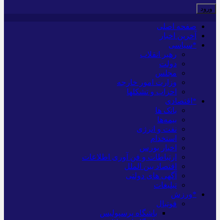
صفحه اصلی
آخرین اخبار
*سیاسی
رهبر انقلاب
دولت
مجلس
وزارت امور خارجه
احزاب و تشکلها
*اقتصادی
بانک ها
بیمه‌ها
نفت و انرژی
استخدام
اخبار بورس
ارتباطات و فن آوری اطلاعات
اقتصاد بین الملل
آگهی های دولتی
تبلیغات
*ورزش
فوتبال
باشگاه پرسپولیس