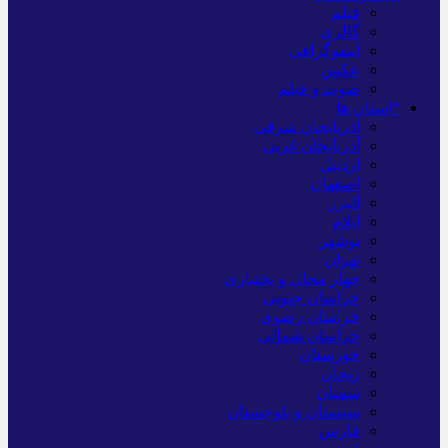
فیلم
گالری
اینفوگرافی
عکس
صوت و فیلم
*استان ها
آذربایجان شرقی
آذربایجان غربی
اردبیل
اصفهان
البرز
ایلام
بوشهر
تهران
چهار محال و بختیاری
خراسان جنوبی
خراسان رضوی
خراسان شمالی
خوزستان
زنجان
سمنان
سیستان و بلوچستان
فارس