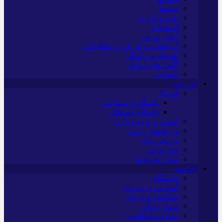
بیمه‌ها
نفت و انرژی
استخدام
اخبار بورس
ارتباطات و فن آوری اطلاعات
اقتصاد بین الملل
آگهی های دولتی
تبلیغات
*ورزش
فوتبال
باشگاه پرسپولیس
باشگاه استقلال
کشتی و وزنه‌برداری
ورزشهای رزمی
ورزش زنان
توپ و تور
سایر حوزه ها
*جامعه
دانشگاه
آموزش و پرورش
بهداشت و درمان
سبک زندگی
حوادث، انتظامی