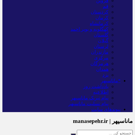
قزوین
قم
کردستان
کرمان
کرمانشاه
کهگلویه و بویر احمد
گلستان
گیلان
لرستان
مازندران
مرکزی
هرمزگان
همدان
یزد
*ماناسپهر
یادداشت روز
اطلاعیه
پیام تبریک ماناسپهر
پیام تسلیت ماناسپهر
پیوندهای سایت
ماناسپهر | manasepehr.ir