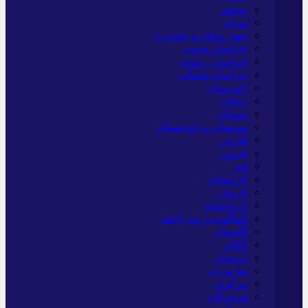
بوشهر
تهران
چهار محال و بختیاری
خراسان جنوبی
خراسان رضوی
خراسان شمالی
خوزستان
زنجان
سمنان
سیستان و بلوچستان
فارس
قزوین
قم
کردستان
کرمان
کرمانشاه
کهگلویه و بویر احمد
گلستان
گیلان
لرستان
مازندران
مرکزی
هرمزگان