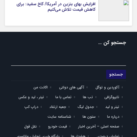
افزایش بهای بنزین در آمریکا/ کاخ سفید: برای
کاهش قیمت تلاش می‌کنیم
جستجو کن …
آکوردین و توگل
آگهی های دولتی
اکانت من
تایپوگرافی
تب ها
تماس با ما
تیتر ، لید و عکس
تیتر و لید
جدول لیگ
جعبه ارتقاء
دراپ کپ
درباره ما
ستون ها
شناسنامه سایت
صفحه اصلی – آخرین اخبار
قیمت خودرو
نقل قول
نمایش درصدی
هشدار ها
پایگاه خبری تحلیلی ماناسپهر