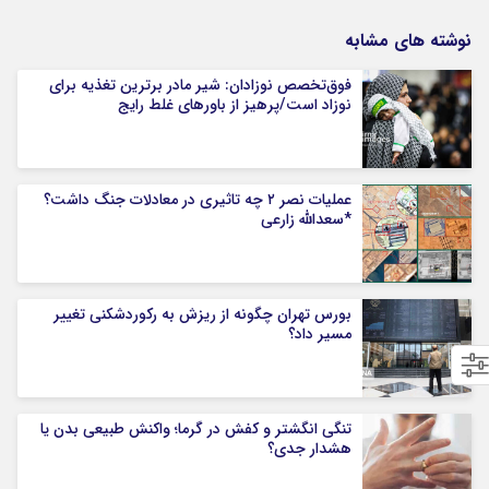
نوشته های مشابه
فوق‌تخصص نوزادان: شیر مادر برترین تغذیه برای
نوزاد است/پرهیز از باورهای غلط رایج
عملیات نصر ۲ چه تاثیری در معادلات جنگ داشت؟
*سعدالله زارعی
بورس تهران چگونه از ریزش به رکوردشکنی تغییر
مسیر داد؟
تنگی انگشتر و کفش در گرما؛ واکنش طبیعی بدن یا
هشدار جدی؟