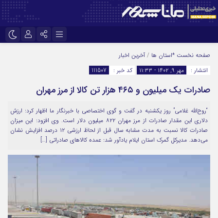
نام کاربری یا نشانی ایمیل
اینستاگرام
تلگرام
صفحه نخست
*استان ها
/
آخرین اخبار
انتشار :
مهر ۹, ۱۴۰۲ - ۱۱:۳۳
کد خبر :
111507
سروش
ایتا
صادرات یک میلیون و ۴۶۵ هزار تن کالا از مرز مهران
رمز عبور
آپارات
“روح‌الله غلامی” روز یکشنبه در گفت و گوی اختصاصی با خبرنگار ما اظهار کرد: ارزش
دلاری این مقدار صادرات از مرز مهران ۸۲۲ میلیون دلار است. وی افزود: این میزان
مرا به خاطر بسپار
صادرات کالا نسبت به مدت مشابه سال قبل از لحاظ ارزشی ۱۲ درصد افزایش نشان
می‌دهد. مدیرکل گمرک استان ایلام یادآور شد: عمده کالاهای صادراتی […]