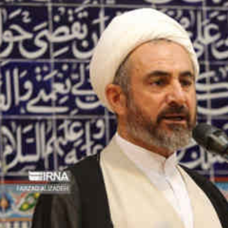
*چندرسانه‌ای
*استان ها
فیلم
آذربایجان شرق
گالری
آذربایجان غربی
اینفوگرافی
اردبیل
عکس
اصفهان
صوت و فیلم
البرز
ایلام