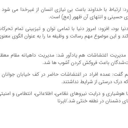
کرمانشاه
د: ارتباط با خداوند باعث بی نیازی انسان از غیرخدا می شود 
کهگلویه و بویر 
ای حسینی و انتهای آن ظهور (عج) است.
گلستان
گیلان
یا بود، افزود: امروز دنیا با تمامی توان و تیزبینی تمام تحرکا
لرستان
د و این موضوع مهم رسالت و وظیفه ما را به عنوان الگوی معنو
مازندران
مرکزی
 مدیریت اغتشاشات هم یادآور شد: مدیریت داهیانه مقام معظ
هرمزگان
شت‌شدگان باعث فروکش کردن آشوب ها شد.
همدان
 هم گفت: عمده افراد در اغتشاشات حاضر در کف خیابان جوانان 
یزد
که درک درستی از شرایط نداشتند.
ا هوشیاری و درایت نیروهای نظامی، اطلاعاتی، انتطامی و امنیت
ی دشمنان در نطفه خنثی شد./ایرنا