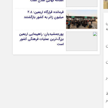
آستانه نهایی شدن است
فرمانده قرارگاه اربعین: ۲.۸
میلیون زائر به کشور بازگشتند
تیاری
ی
ه
پورجمشیدیان: راهپیمایی اربعین
بزرگ‌ترین عملیات فرهنگی کشور
است
ن
ن
چستان
ر
ظ
ر