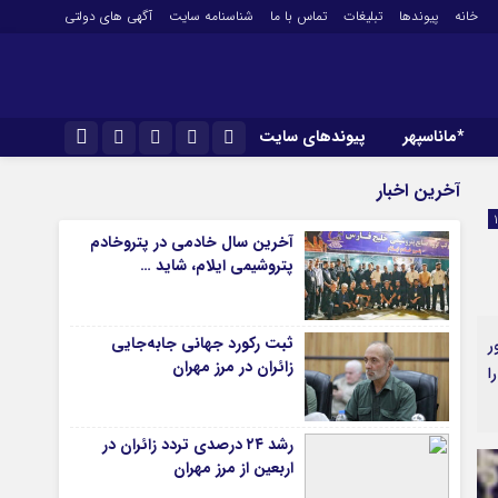
خانه
پیوندها
تبلیغات
تماس با ما
شناسنامه سایت
آگهی های دولتی
*ماناسپهر
پیوندهای سایت
*ورزش
نام کاربری یا نشانی ایمیل
اینستاگرام
آخرین اخبار
فوتبال
تلگرام
آخرین سال خادمی در پتروخادم
باشگاه پرسپولیس
پتروشیمی ایلام، شاید …
رمز عبور
سروش
باشگاه استقلال
کشتی و وزنه‌برداری
ایتا
ثبت رکورد جهانی جابه‌جایی
ر
ورزشهای رزمی
مرا به خاطر بسپار
آپارات
زائران در مرز مهران
ا
آوری اطلاعات
ورزش زنان
ل
توپ و تور
ی
سایر حوزه ها
رشد ۲۴ درصدی تردد زائران در
اربعین از مرز مهران
*جامعه