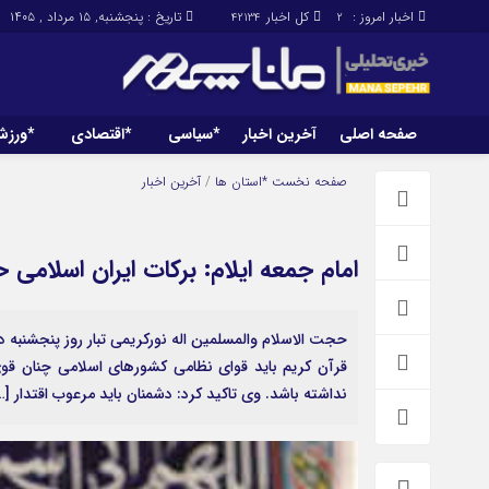
اخبار امروز :
کل اخبار
تاریخ : پنجشنبه, ۱۵ مرداد , ۱۴۰۵
42134
2
صفحه اصلی
آخرین اخبار
*سیاسی
*اقتصادی
*ورز
صفحه اصلی
آخرین اخبار
صفحه نخست
*استان ها
/
آخرین اخبار
امام جمعه ایلام: برکات ایران اسل
حجت الاسلام والمسلمین اله نورکریمی تبار روز پنجشنبه در
قرآن کریم باید قوای نظامی کشورهای اسلامی چنان قوی
نداشته باشد. وی تاکید کرد: دشمنان باید مرعوب اقتدار […