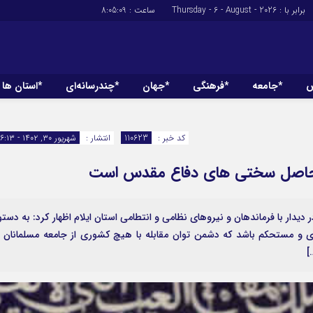
برابر با : Thursday - 6 - August - 2026
ساعت :
8:05:10
ش
*جامعه
*فرهنگی
*جهان
*چندرسانه‌ای
*استان ها
*سیاسی
*اقتصادی
رهبر انقلاب
بانک ها
کد خبر :
110623
انتشار :
شهریور ۳۰, ۱۴۰۲ - ۱۶:۱۳
دولت
بیمه‌ها
امی حاصل سختی های دفاع مقدس است
مجلس
نفت و انرژی
وزارت امور خارجه
استخدام
احزاب و تشکلها
اخبار بورس
 دیدار با فرماندهان و نیروهای نظامی و انتطامی استان ایلام اظهار کرد: به دستو
 و مستحکم باشد که دشمن توان مقابله با هیچ کشوری از جامعه مسلمانان ر
ارتباطات و فن 
]
اقتصاد بین المل
آگهی های دولت
تبلیغات