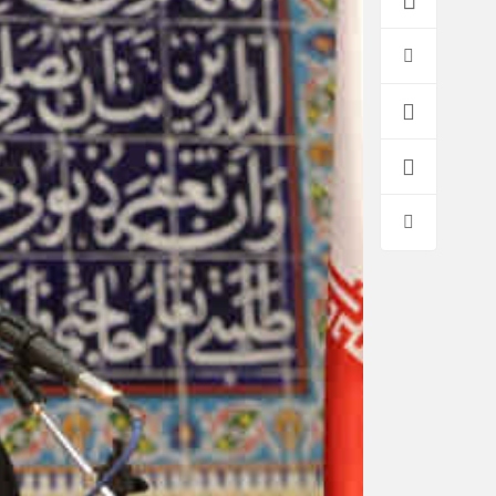
*فرهنگی
*جهان
مذهبی
بین الملل
ایثار و شهادت
آسیای غربی
دفاع مقدس
آمریکا و اروپا
اربعین