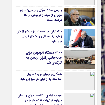
دانشگاه
رئیس ستاد مرکزی اربعین: سهم
آموزش و پرورش
مهران از تردد زائر بیش از ۵۰
درصد است
بهداشت و درمان
سبک زندگی
پزشکیان: جامعه امروز بیش از هر
حوادث، انتظامی
زمان به همدلی و اخلاق قرآنی
نیاز دارد
شهری و رفاهی
شهرداری و شورای شهر
۷۳۸۰ دستگاه اتوبوس برای
جابه‌جایی زائران اربعین به‌
*ماناسپهر
کارگیری شد
ی
یادداشت روز
همکاری تهران و بغداد برای
اطلاعیه
خدمت به زائران در مرز زرباطیه
پیام تبریک ماناسپهر
پیام تسلیت ماناسپهر
غریب آبادی: تفاهم ایران و عمان
پیوندهای سایت
درباره ترتیبات تنگه هرمز در