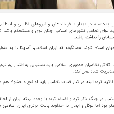
بوشهر
تهران
چهار محال و بخ
وز پنجشنبه در دیدار با فرماندهان و نیروهای نظامی و انتطام
خراسان جنوبی
 باید قوای نظامی کشورهای اسلامی چنان قوی و مستحکم باشد ک
خراسان رضوی
انان را نداشته باشد.
خراسان شمالی
ان اسلام شوند همانگونه که ایران اسلامی، آمریکا را به عنوا
خوزستان
زنجان
سمنان
: تلاش نظامیان جمهوری اسلامی باید دستیابی به اقتدار روزافزو
سیستان و بلو
 مدیریت شده عمل کند.
فارس
 تاکید کرد: البته در کنار قدرت نظامی باید تواضع و خشوع هم د
قزوین
قم
امی در جنگ ذکر کرد و اضافه کرد: با وجود اینکه ایران از لحا
کردستان
بود اما توکل و ایمان به خداوند باعث برتری ایران اسلامی ب
کرمان