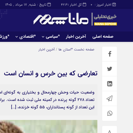
اخبار امروز :
کل اخبار
تاریخ : شنبه, ۱۷ مرداد , ۱۴۰۵
42161
0
صفحه اصلی
آخرین اخبار
*سیاسی
*اقتصادی
*ورز
صفحه اصلی
آخرین اخبار
صفحه نخست
*استان ها
/
آخرین اخبار
تعارضی که بین خرس و انسان است
این تعداد از گونه پستانداران، ۵۵ گونه خزنده، […]