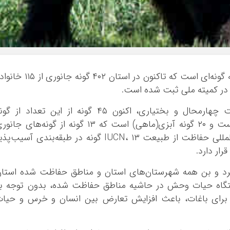
بوشهر
تهران
چهار محال و بخ
خراسان جنوبی
خراسان رضوی
وضعیت حیات وحش چهارمحال و بختیاری به گونه‌ای است که تاکنون در استان ۴۰۲ گونه جانوری 
خراسان شمالی
خوزستان
براساس اعلام مدیرکل حفاظت محیط زیست چهارمحال و بختیاری، اکنون ۴۵ گونه از این تعداد از گ
زنجان
پستانداران، ۵۵ گونه خزنده، چهار گونه دوزیست و ۲۰ گونه آبزی(ماهی) است که ۱۳ گونه از گونه‌های جا
سمنان
استان، در فهرست(لیست) سرخ اتحادیه بین‌المللی حفاظت از طبیعت IUCN، ۱۳ گونه در طبقه‌بندی آسیب‌پ
سیستان و بلو
فارس
کرد و بن همه شهرستان‌های استان و مناطق حفاظت شده استا
قزوین
گاه حیات وحش در حاشیه مناطق حفاظت شده، بدون توجه به
قم
 برای باغات، باعث افزایش تعارض بین انسان و خرس و حیات
کردستان
کرمان