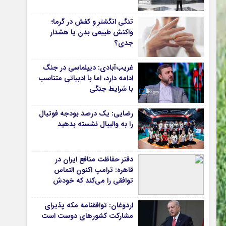
دانشگاه
تنگی انگشتر و کفش در گرما؛
آموزش و پرورش
واکنش طبیعی بدن یا هشدار
جدی؟
بهداشت و درمان
سبک زندگی
غریب‌آبادی: دیپلماسی در جنگ
حوادث، انتظامی
ادامه دارد، اما با ادبیاتی متناسب
با شرایط جنگی
شهری و رفاهی
شهرداری و شورای شهر
رضایی: یک درصد بودجه فوتبال
را به والیبال نشسته بدهید
*ماناسپهر
ی
یادداشت روز
دفتر حفاظت منافع ایران در
اطلاعیه
قاهره: ترامپ اکنون التماس
پیام تبریک ماناسپهر
توافقی را می‌کند که خودش
پیام تسلیت ماناسپهر
ویران کرد
اردوغان: توافقنامه مکه پذیرای
پیوندهای سایت
مشارکت کشورهای دوست است