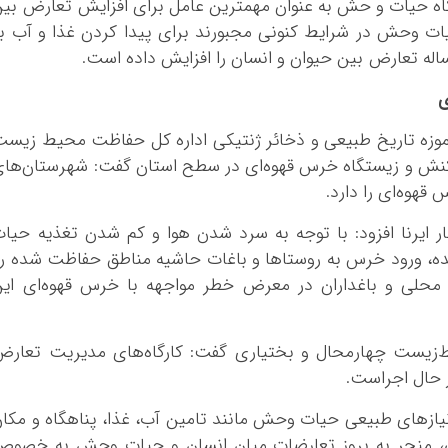
کرمانشاه
اه حیات و حش به عنوان مهمترین عامل برای افزایش تعارض بی
 وحش در شرایط کنونی مجبورند برای پیدا کردن غذا و آب ب
کهگلویه و بویر
اله تعارض بین حیوان و انسان را افزایش داده است.
گلستان
گیلان
ی
لرستان
زه تاریخ طبیعی و ذخائر ژنتیکی اداره کل حفاظت محیط زیس
مازندران
پراکنش و زیستگاه خرس قهوه‌ای در سطح استان گفت: شهرستان‌ها
مرکزی
هوه‌ای را دارد.
هرمزگان
ار ایرنا افزود: با توجه به سرد شدن هوا و کم شدن تغذیه حیا
همدان
رود خرس به روستاها و باغات حاشیه مناطق حفاظت شده رو
یزد
محلی و باغداران در معرض خطر مواجهه با خرس قهوه‌ای ای
‌زیست چهارمحال و بختیاری گفت: کارگاه‌های مدیریت تعارض
نیازهای طبیعی حیات وحش مانند تامین آب، غذا، پناهگاه و مکا
عی، منجر به بروز تعارضات میان انسان و حیات وحش به خصو