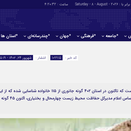
برابر با : Saturday - 8 - August - 2026
ساعت :
4:20:33
ش
*جامعه
*فرهنگی
*جهان
*چندرسانه‌ای
*استان ها
*سیاسی
*اقتصادی
رهبر انقلاب
بانک ها
کد خبر :
109915
انتشار :
شهریور ۲۴, ۱۴۰۲ - ۱۵:۱۹
دولت
بیمه‌ها
مجلس
نفت و انرژی
وزارت امور خارجه
استخدام
احزاب و تشکلها
اخبار بورس
وضعیت حیات وحش چهارمحال و بختیاری به گونه‌ای است که تاکنون در استان ۴۰۲ گونه جانوری از ۱۱۵ خانواده شناسایی شده که ا
تعداد ۲۷۸ گونه پرنده در کمیته ملی ثبت شده است. براساس اعلام مدیرکل حفاظت محیط زیست چهارمحال و بخ
ارتباطات و فن 
اقتصاد بین الم
آگهی های دولت
تبلیغات