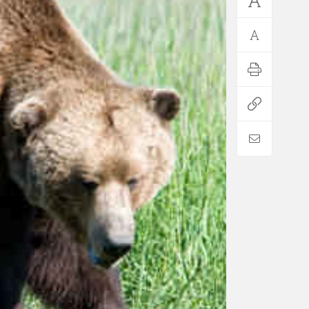
*فرهنگی
*جهان
مذهبی
بین الملل
ایثار و شهادت
آسیای غربی
دفاع مقدس
آمریکا و اروپا
اربعین