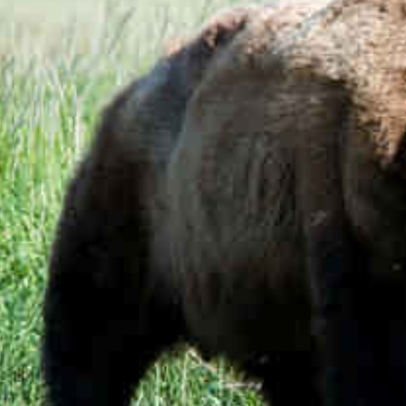
*چندرسانه‌ای
*استان ها
فیلم
آذربایجان شرق
گالری
آذربایجان غربی
اینفوگرافی
اردبیل
عکس
اصفهان
صوت و فیلم
البرز
ایلام