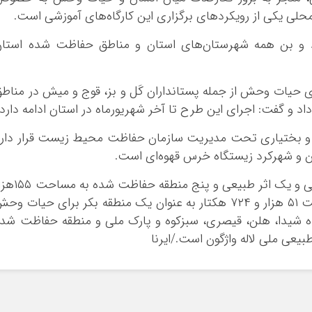
ی یکی از رویکردهای برگزاری این کارگاه‌های آموزشی است.
رد و بن همه شهرستان‌های استان و مناطق حفاظت شده استان
ری حیات وحش از جمله پستانداران کَل و بز، قوج و میش در مناط
د و گفت: اجرای این طرح تا آخر شهریورماه در استان ادامه دارد.
احت چهارمحال و بختیاری تحت مدیریت سازمان حفاظت محیط زیست قرار دار
 و شهرکرد زیستگاه خرس قهوه‌ای‌ است.
چهارمحال و بختیاری با دارا بودن یک پارک ملی و یک اثر طبیعی و پنج منطق
و ۸۴۴ هکتار و ۲ منطقه شکار ممنوع به مساحت ۵۱ هزار و ۷۲۴ هکتار به عنوان یک منطقه بکر برای حیات و
شیدا، هلن، قیصری، سبزکوه و پارک ملی و منطقه حفاظت شد
بیعی ملی لاله واژگون است./ایرنا